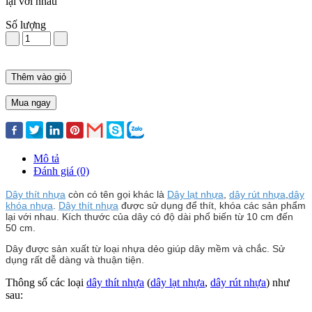
lại với nhau
Số lượng
Thêm vào giỏ
Mua ngay
Mô tả
Đánh giá (0)
Dây thít nhựa
còn có tên gọi khác là
Dây lạt nhựa
,
dây rút nhựa
,
dây
khóa nhựa
.
Dây thít nhựa
được sử dụng để thít, khóa các sản phẩm
lại với nhau. Kích thước của dây có độ dài phổ biến từ 10 cm đến
50 cm.
Dây được sản xuất từ loại nhựa dẻo giúp dây mềm và chắc. Sử
dụng rất dễ dàng và thuận tiện.
Thông số các loại
dây thít nhựa
(
dây lạt nhựa
,
dây rút nhựa
) như
sau: