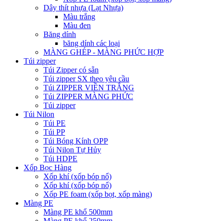
Dây thít nhựa (Lạt Nhựa)
Màu trắng
Màu đen
Băng dính
băng dính các loại
MÀNG GHÉP - MÀNG PHỨC HỢP
Túi zipper
Túi Zipper có sẵn
Túi zipper SX theo yêu cầu
Túi ZIPPER VIỀN TRẮNG
Túi ZIPPER MÀNG PHỨC
Túi zipper
Túi Nilon
Túi PE
Túi PP
Túi Bóng Kính OPP
Túi Nilon Tự Hủy
Túi HDPE
Xốp Bọc Hàng
Xốp khí (xốp bóp nổ)
Xốp khí (xốp bóp nổ)
Xốp PE foam (xốp bọt, xốp màng)
Màng PE
Màng PE khổ 500mm
Màng PE khổ 250mm