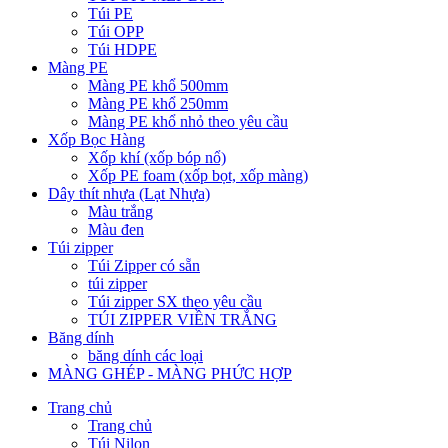
Túi PE
Túi OPP
Túi HDPE
Màng PE
Màng PE khổ 500mm
Màng PE khổ 250mm
Màng PE khổ nhỏ theo yêu cầu
Xốp Bọc Hàng
Xốp khí (xốp bóp nổ)
Xốp PE foam (xốp bọt, xốp màng)
Dây thít nhựa (Lạt Nhựa)
Màu trắng
Màu đen
Túi zipper
Túi Zipper có sẵn
túi zipper
Túi zipper SX theo yêu cầu
TÚI ZIPPER VIỀN TRẮNG
Băng dính
băng dính các loại
MÀNG GHÉP - MÀNG PHỨC HỢP
Trang chủ
Trang chủ
Túi Nilon