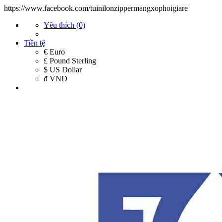
https://www.facebook.com/tuinilonzippermangxophoigiare
Yêu thích (0)
Tiền tệ
€ Euro
£ Pound Sterling
$ US Dollar
đ VND