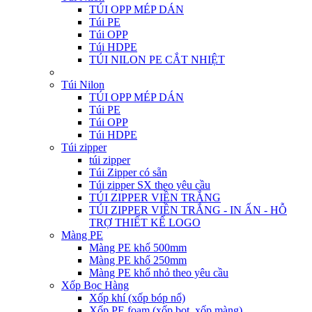
TÚI OPP MÉP DÁN
Túi PE
Túi OPP
Túi HDPE
TÚI NILON PE CẮT NHIỆT
Túi Nilon
TÚI OPP MÉP DÁN
Túi PE
Túi OPP
Túi HDPE
Túi zipper
túi zipper
Túi Zipper có sẵn
Túi zipper SX theo yêu cầu
TÚI ZIPPER VIỀN TRẮNG
TÚI ZIPPER VIỀN TRẮNG - IN ẤN - HỖ
TRỢ THIẾT KẾ LOGO
Màng PE
Màng PE khổ 500mm
Màng PE khổ 250mm
Màng PE khổ nhỏ theo yêu cầu
Xốp Bọc Hàng
Xốp khí (xốp bóp nổ)
Xốp PE foam (xốp bọt, xốp màng)