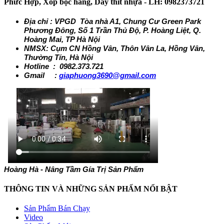
Phức Hợp, Xốp bọc hàng, Dây thít nhựa - LH: 0982373721
Địa chỉ : VPGD Tòa nhà A1, Chung Cư Green Park
Phương Đông, Số 1 Trần Thủ Độ, P. Hoàng Liệt, Q.
Hoàng Mai, TP Hà Nội
NMSX: Cụm CN Hồng Vân, Thôn Vân La, Hồng Vân,
Thường Tín, Hà Nội
Hotline : 0982.373.721
Gmail :
giaphuong3690@gmail.com
Hoàng Hà - Nâng Tầm Gía Trị Sản Phẩm
THÔNG TIN VÀ NHỮNG SẢN PHẤM NỔI BẬT
Sản Phẩm Bán Chạy
Video