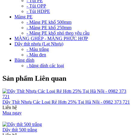
- Túi PE
- Túi OPP
- Túi HDPE
Màng PE
- Màng PE khổ 500mm
- Màng PE khổ 250mm
- Màng PE khổ nhỏ theo yêu cầu
MÀNG GHÉP - MÀNG PHỨC HỢP
Dây thít nhựa (Lạt Nhựa)
- Màu trắng
- Màu đen
Băng dính
- băng dính các loại
Sản phẩm Liên quan
Dây Thít Nhựa Các Loại Rẻ Hơn 25% Tại Hà Nội - 0982 373 721
Liên hệ
Mua ngay
Dây thít 500 trắng