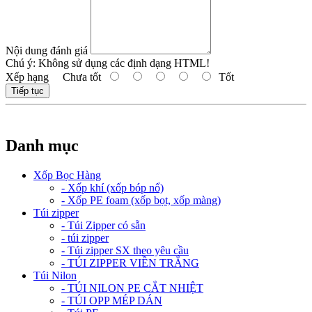
Nội dung đánh giá
Chú ý:
Không sử dụng các định dạng HTML!
Xếp hạng
Chưa tốt
Tốt
Tiếp tục
Danh mục
Xốp Bọc Hàng
- Xốp khí (xốp bóp nổ)
- Xốp PE foam (xốp bọt, xốp màng)
Túi zipper
- Túi Zipper có sẵn
- túi zipper
- Túi zipper SX theo yêu cầu
- TÚI ZIPPER VIỀN TRẮNG
Túi Nilon
- TÚI NILON PE CẮT NHIỆT
- TÚI OPP MÉP DÁN