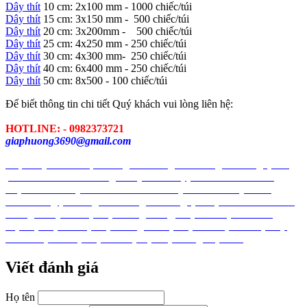
Dây thít
10 cm: 2x100 mm - 1000 chiếc/túi
Dây thít
15 cm: 3x150 mm - 500 chiếc/túi
Dây thít
20 cm: 3x200mm - 500 chiếc/túi
Dây thít
25 cm: 4x250 mm - 250 chiếc/túi
Dây thít
30 cm: 4x300 mm- 250 chiếc/túi
Dây thít
40 cm: 6x400 mm - 250 chiếc/túi
Dây thít
50 cm: 8x500 - 100 chiếc/túi
Để biết thông tin chi tiết Quý khách vui lòng liên hệ:
HOTLINE:
- 0982373721
giaphuong3690@gmail.com
nhựa
dây khóa nhựa
màng PE
màng chít
màng co
màng quấn
pallet
túi nilon
túi nilong
túi nylon
tui zipper
tui miet
tui vuot
mep
tui khoa
day thit nhua
lat nhua
day rut nhua
day khoa
nhua
mang pe
mang chit
mang co
mang quan pallet
tui nilon
tui
nilong
tui nylon
xốp
xốp chống va đập
xốp khí
xốp hơi
màng
xốp
xốp bóp nổ
xop
xop chong va dap
xop khi
xop hoi
xop bop
no
tui xop
túi xốp
xop bot
xốp bọt
xốp màng
xop mang
Viết đánh giá
Họ tên