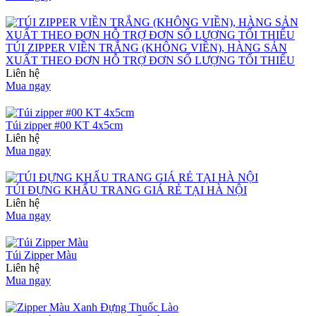
TÚI ZIPPER VIỀN TRẮNG (KHÔNG VIỀN), HÀNG SẢN
XUẤT THEO ĐƠN HỖ TRỢ ĐƠN SỐ LƯỢNG TỐI THIỂU
Liên hệ
Mua ngay
Túi zipper #00 KT 4x5cm
Liên hệ
Mua ngay
TÚI ĐỰNG KHẨU TRANG GIÁ RẺ TẠI HÀ NỘI
Liên hệ
Mua ngay
Túi Zipper Màu
Liên hệ
Mua ngay