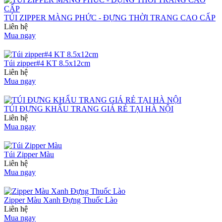
TÚI ZIPPER MÀNG PHỨC - ĐỰNG THỜI TRANG CAO CẤP
Liên hệ
Mua ngay
Túi zipper#4 KT 8.5x12cm
Liên hệ
Mua ngay
TÚI ĐỰNG KHẨU TRANG GIÁ RẺ TẠI HÀ NỘI
Liên hệ
Mua ngay
Túi Zipper Màu
Liên hệ
Mua ngay
Zipper Màu Xanh Đựng Thuốc Lào
Liên hệ
Mua ngay