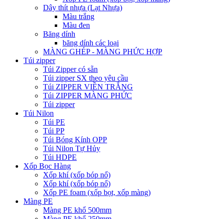
Dây thít nhựa (Lạt Nhựa)
Màu trắng
Màu đen
Băng dính
băng dính các loại
MÀNG GHÉP - MÀNG PHỨC HỢP
Túi zipper
Túi Zipper có sẵn
Túi zipper SX theo yêu cầu
Túi ZIPPER VIỀN TRẮNG
Túi ZIPPER MÀNG PHỨC
Túi zipper
Túi Nilon
Túi PE
Túi PP
Túi Bóng Kính OPP
Túi Nilon Tự Hủy
Túi HDPE
Xốp Bọc Hàng
Xốp khí (xốp bóp nổ)
Xốp khí (xốp bóp nổ)
Xốp PE foam (xốp bọt, xốp màng)
Màng PE
Màng PE khổ 500mm
Màng PE khổ 250mm