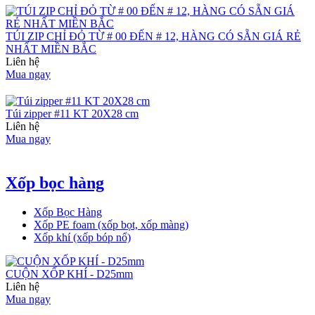
TÚI ZIP CHỈ ĐỎ TỪ # 00 ĐẾN # 12, HÀNG CÓ SẴN GIÁ RẺ
NHẤT MIỀN BẮC
Liên hệ
Mua ngay
Túi zipper #11 KT 20X28 cm
Liên hệ
Mua ngay
Xốp bọc hàng
Xốp Bọc Hàng
Xốp PE foam (xốp bọt, xốp màng)
Xốp khí (xốp bóp nổ)
CUỘN XỐP KHÍ - D25mm
Liên hệ
Mua ngay