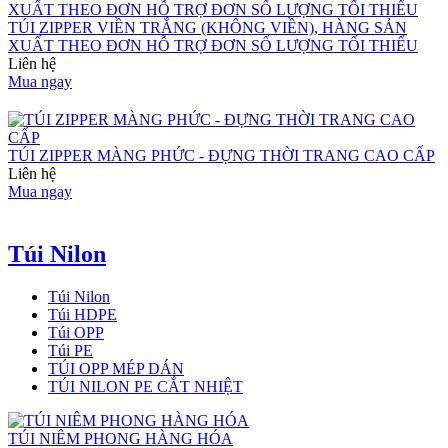
TÚI ZIPPER VIỀN TRẮNG (KHÔNG VIỀN), HÀNG SẢN
XUẤT THEO ĐƠN HỖ TRỢ ĐƠN SỐ LƯỢNG TỐI THIỂU
Liên hệ
Mua ngay
TÚI ZIPPER MÀNG PHỨC - ĐỰNG THỜI TRANG CAO CẤP
Liên hệ
Mua ngay
Túi Nilon
Túi Nilon
Túi HDPE
Túi OPP
Túi PE
TÚI OPP MÉP DÁN
TÚI NILON PE CẮT NHIỆT
TÚI NIÊM PHONG HÀNG HÓA