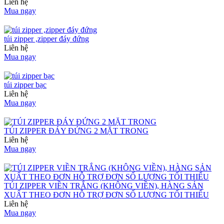
Liên hệ
Mua ngay
túi zipper ,zipper đáy đứng
Liên hệ
Mua ngay
túi zipper bạc
Liên hệ
Mua ngay
TÚI ZIPPER ĐÁY ĐỨNG 2 MẶT TRONG
Liên hệ
Mua ngay
TÚI ZIPPER VIỀN TRẮNG (KHÔNG VIỀN), HÀNG SẢN
XUẤT THEO ĐƠN HỖ TRỢ ĐƠN SỐ LƯỢNG TỐI THIỂU
Liên hệ
Mua ngay