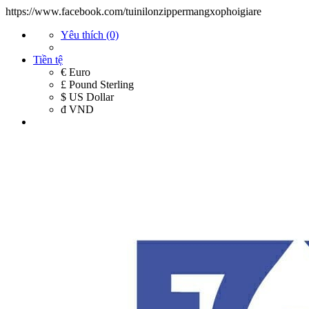
https://www.facebook.com/tuinilonzippermangxophoigiare
Yêu thích (0)
Tiền tệ
€ Euro
£ Pound Sterling
$ US Dollar
đ VND