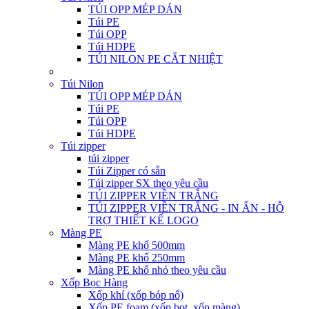
TÚI OPP MÉP DÁN
Túi PE
Túi OPP
Túi HDPE
TÚI NILON PE CẮT NHIỆT
Túi Nilon
TÚI OPP MÉP DÁN
Túi PE
Túi OPP
Túi HDPE
Túi zipper
túi zipper
Túi Zipper có sẵn
Túi zipper SX theo yêu cầu
TÚI ZIPPER VIỀN TRẮNG
TÚI ZIPPER VIỀN TRẮNG - IN ẤN - HỖ
TRỢ THIẾT KẾ LOGO
Màng PE
Màng PE khổ 500mm
Màng PE khổ 250mm
Màng PE khổ nhỏ theo yêu cầu
Xốp Bọc Hàng
Xốp khí (xốp bóp nổ)
Xốp PE foam (xốp bọt, xốp màng)