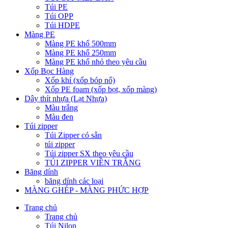
Túi PE
Túi OPP
Túi HDPE
Màng PE
Màng PE khổ 500mm
Màng PE khổ 250mm
Màng PE khổ nhỏ theo yêu cầu
Xốp Bọc Hàng
Xốp khí (xốp bóp nổ)
Xốp PE foam (xốp bọt, xốp màng)
Dây thít nhựa (Lạt Nhựa)
Màu trắng
Màu đen
Túi zipper
Túi Zipper có sẵn
túi zipper
Túi zipper SX theo yêu cầu
TÚI ZIPPER VIỀN TRẮNG
Băng dính
băng dính các loại
MÀNG GHÉP - MÀNG PHỨC HỢP
Trang chủ
Trang chủ
Túi Nilon