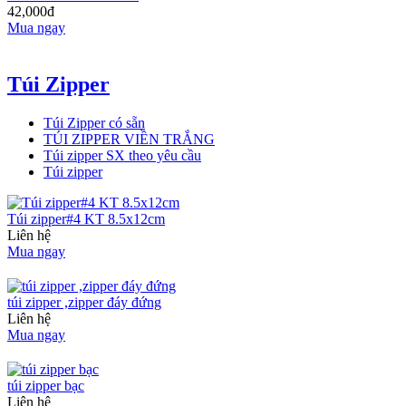
42,000đ
Mua ngay
Túi Zipper
Túi Zipper có sẵn
TÚI ZIPPER VIỀN TRẮNG
Túi zipper SX theo yêu cầu
Túi zipper
Túi zipper#4 KT 8.5x12cm
Liên hệ
Mua ngay
túi zipper ,zipper đáy đứng
Liên hệ
Mua ngay
túi zipper bạc
Liên hệ