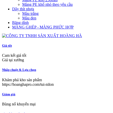
Màng PE khổ nhỏ theo yêu cầu
Dây thít nhựa
Màu trắng
Màu đen
Băng dính
MÀNG GHÉP - MÀNG PHỨC HỢP
Giá tốt
Cam kết giá tốt
Giá tại xưởng
Nhấp chuột & Lựa chọn
Khám phá kho sản phẩm
https://hoanghapro.com/tui-nilon
Giảm giá
Bùng nổ khuyến mại