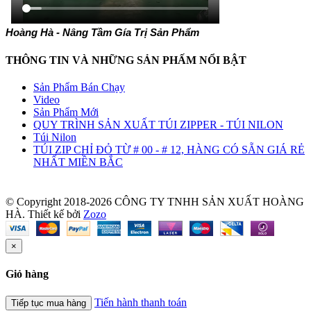
Hoàng Hà - Nâng Tầm Gía Trị Sản Phẩm
THÔNG TIN VÀ NHỮNG SẢN PHẤM NỔI BẬT
Sản Phẩm Bán Chạy
Video
Sản Phẩm Mới
QUY TRÌNH SẢN XUẤT TÚI ZIPPER - TÚI NILON
Túi Nilon
TÚI ZIP CHỈ ĐỎ TỪ # 00 - # 12, HÀNG CÓ SẴN GIÁ RẺ
NHẤT MIỀN BẮC
© Copyright 2018-2026 CÔNG TY TNHH SẢN XUẤT HOÀNG
HÀ.
Thiết kế bởi
Zozo
×
Giỏ hàng
Tiến hành thanh toán
Tiếp tục mua hàng