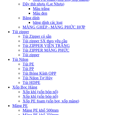
Dây thít nhựa (Lạt Nhựa)
Màu trắng
Màu đen
Băng dính
băng dính các loại
MÀNG GHÉP - MÀNG PHỨC HỢP
Túi zipper
Túi Zipper có sẵn
Túi zipper SX theo yêu cầu
Túi ZIPPER VIỀN TRẮNG
Túi ZIPPER MÀNG PHỨC
Túi zipper
Túi Nilon
Túi PE
Túi PP
Túi Bóng Kính OPP
Túi Nilon Tự Hủy
Túi HDPE
Xốp Bọc Hàng
Xốp khí (xốp bóp nổ)
Xốp khí (xốp bóp nổ)
Xốp PE foam (xốp bọt, xốp màng)
Màng PE
Màng PE khổ 500mm
Màng PE khổ 250mm