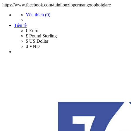
https://www.facebook.com/tuinilonzippermangxophoigiare
Yêu thích (0)
Tiền tệ
€ Euro
£ Pound Sterling
$ US Dollar
đ VND