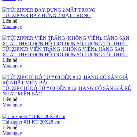
TÚI ZIPPER ĐÁY ĐỨNG 2 MẶT TRONG
Liên hệ
Mua ngay
TÚI ZIPPER VIỀN TRẮNG (KHÔNG VIỀN), HÀNG SẢN
XUẤT THEO ĐƠN HỖ TRỢ ĐƠN SỐ LƯỢNG TỐI THIỂU
Liên hệ
Mua ngay
TÚI ZIP CHỈ ĐỎ TỪ # 00 ĐẾN # 12, HÀNG CÓ SẴN GIÁ RẺ
NHẤT MIỀN BẮC
Liên hệ
Mua ngay
Túi zipper #11 KT 20X28 cm
Liên hệ
Mua ngay