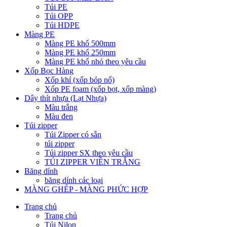
Túi PE
Túi OPP
Túi HDPE
Màng PE
Màng PE khổ 500mm
Màng PE khổ 250mm
Màng PE khổ nhỏ theo yêu cầu
Xốp Bọc Hàng
Xốp khí (xốp bóp nổ)
Xốp PE foam (xốp bọt, xốp màng)
Dây thít nhựa (Lạt Nhựa)
Màu trắng
Màu đen
Túi zipper
Túi Zipper có sẵn
túi zipper
Túi zipper SX theo yêu cầu
TÚI ZIPPER VIỀN TRẮNG
Băng dính
băng dính các loại
MÀNG GHÉP - MÀNG PHỨC HỢP
Trang chủ
Trang chủ
Túi Nilon