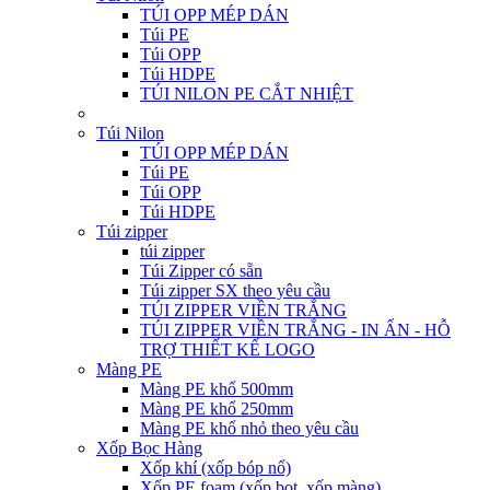
TÚI OPP MÉP DÁN
Túi PE
Túi OPP
Túi HDPE
TÚI NILON PE CẮT NHIỆT
Túi Nilon
TÚI OPP MÉP DÁN
Túi PE
Túi OPP
Túi HDPE
Túi zipper
túi zipper
Túi Zipper có sẵn
Túi zipper SX theo yêu cầu
TÚI ZIPPER VIỀN TRẮNG
TÚI ZIPPER VIỀN TRẮNG - IN ẤN - HỖ
TRỢ THIẾT KẾ LOGO
Màng PE
Màng PE khổ 500mm
Màng PE khổ 250mm
Màng PE khổ nhỏ theo yêu cầu
Xốp Bọc Hàng
Xốp khí (xốp bóp nổ)
Xốp PE foam (xốp bọt, xốp màng)