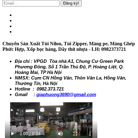
Đăng ký!
Chuyên Sản Xuất Túi Nilon, Túi Zipper, Màng pe, Màng Ghép
Phức Hợp, Xốp bọc hàng, Dây thít nhựa - LH: 0982373721
Địa chỉ : VPGD Tòa nhà A1, Chung Cư Green Park
Phương Đông, Số 1 Trần Thủ Độ, P. Hoàng Liệt, Q.
Hoàng Mai, TP Hà Nội
NMSX: Cụm CN Hồng Vân, Thôn Vân La, Hồng Vân,
Thường Tín, Hà Nội
Hotline : 0982.373.721
Gmail :
giaphuong3690@gmail.com