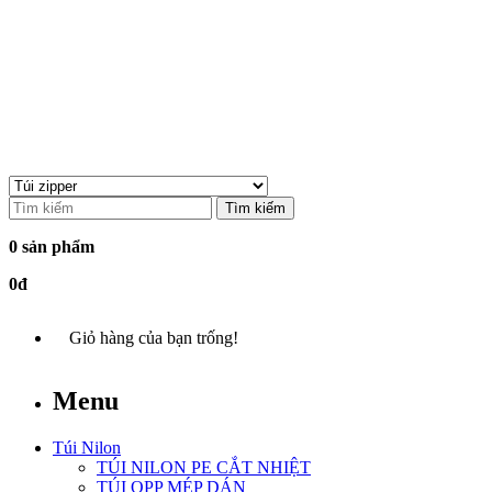
Tìm kiếm
0 sản phẩm
0đ
Giỏ hàng của bạn trống!
Menu
Túi Nilon
TÚI NILON PE CẮT NHIỆT
TÚI OPP MÉP DÁN