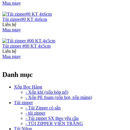
Mua ngay
Túi zipper#0 KT 4x6cm
Liên hệ
Mua ngay
Túi zipper #00 KT 4x5cm
Liên hệ
Mua ngay
Danh mục
Xốp Bọc Hàng
- Xốp khí (xốp bóp nổ)
- Xốp PE foam (xốp bọt, xốp màng)
Túi zipper
- Túi Zipper có sẵn
- túi zipper
- Túi zipper SX theo yêu cầu
- TÚI ZIPPER VIỀN TRẮNG
Túi Nilon