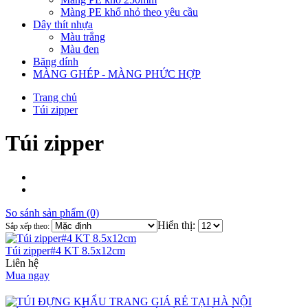
Màng PE khổ nhỏ theo yêu cầu
Dây thít nhựa
Màu trắng
Màu đen
Băng dính
MÀNG GHÉP - MÀNG PHỨC HỢP
Trang chủ
Túi zipper
Túi zipper
So sánh sản phẩm (0)
Hiển thị:
Sắp xếp theo:
Túi zipper#4 KT 8.5x12cm
Liên hệ
Mua ngay