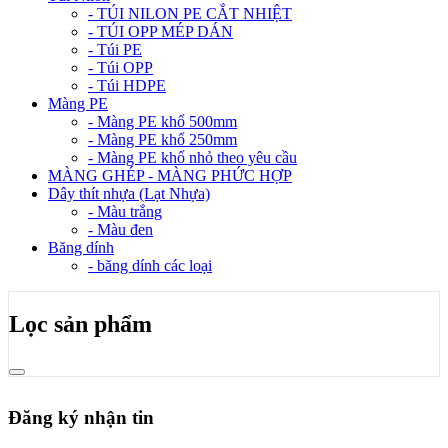
- TÚI NILON PE CẮT NHIỆT
- TÚI OPP MÉP DÁN
- Túi PE
- Túi OPP
- Túi HDPE
Màng PE
- Màng PE khổ 500mm
- Màng PE khổ 250mm
- Màng PE khổ nhỏ theo yêu cầu
MÀNG GHÉP - MÀNG PHỨC HỢP
Dây thít nhựa (Lạt Nhựa)
- Màu trắng
- Màu đen
Băng dính
- băng dính các loại
Lọc sản phẩm
Đăng ký nhận tin