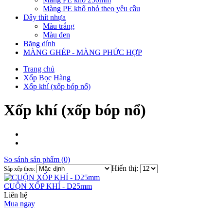
Màng PE khổ nhỏ theo yêu cầu
Dây thít nhựa
Màu trắng
Màu đen
Băng dính
MÀNG GHÉP - MÀNG PHỨC HỢP
Trang chủ
Xốp Bọc Hàng
Xốp khí (xốp bóp nổ)
Xốp khí (xốp bóp nổ)
So sánh sản phẩm (0)
Hiển thị:
Sắp xếp theo:
CUỘN XỐP KHÍ - D25mm
Liên hệ
Mua ngay