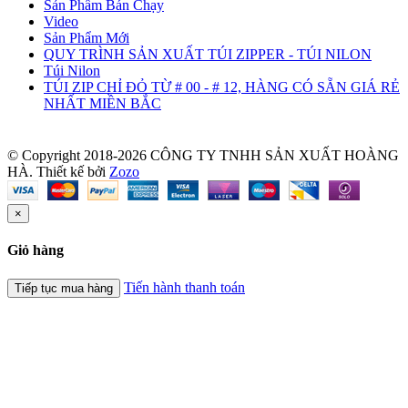
Sản Phẩm Bán Chạy
Video
Sản Phẩm Mới
QUY TRÌNH SẢN XUẤT TÚI ZIPPER - TÚI NILON
Túi Nilon
TÚI ZIP CHỈ ĐỎ TỪ # 00 - # 12, HÀNG CÓ SẴN GIÁ RẺ
NHẤT MIỀN BẮC
© Copyright 2018-2026 CÔNG TY TNHH SẢN XUẤT HOÀNG
HÀ.
Thiết kế bởi
Zozo
×
Giỏ hàng
Tiến hành thanh toán
Tiếp tục mua hàng