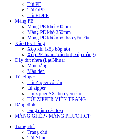
Túi PE
Túi OPP
Túi HDPE
Màng PE
Màng PE khổ 500mm
Màng PE khổ 250mm
Màng PE khổ nhỏ theo yêu cầu
Xốp Bọc Hàng
Xốp khí (xốp bóp nổ)
Xốp PE foam (xốp bọt, xốp màng)
Dây thít nhựa (Lạt Nhựa)
Màu trắng
Màu đen
Túi zipper
Túi Zipper có sẵn
túi zipper
Túi zipper SX theo yêu cầu
TÚI ZIPPER VIỀN TRẮNG
Băng dính
băng dính các loại
MÀNG GHÉP - MÀNG PHỨC HỢP
Trang chủ
Trang chủ
Túi Nilon