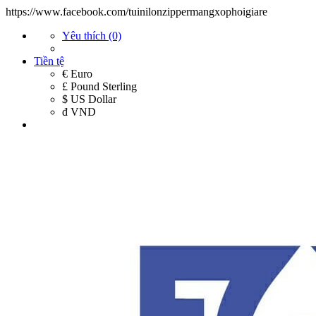
https://www.facebook.com/tuinilonzippermangxophoigiare
Yêu thích (0)
Tiền tệ
€ Euro
£ Pound Sterling
$ US Dollar
đ VND