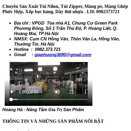
Chuyên Sản Xuất Túi Nilon, Túi Zipper, Màng pe, Màng Ghép
Phức Hợp, Xốp bọc hàng, Dây thít nhựa - LH: 0982373721
Địa chỉ : VPGD Tòa nhà A1, Chung Cư Green Park
Phương Đông, Số 1 Trần Thủ Độ, P. Hoàng Liệt, Q.
Hoàng Mai, TP Hà Nội
NMSX: Cụm CN Hồng Vân, Thôn Vân La, Hồng Vân,
Thường Tín, Hà Nội
Hotline : 0982.373.721
Gmail :
giaphuong3690@gmail.com
Hoàng Hà - Nâng Tầm Gía Trị Sản Phẩm
THÔNG TIN VÀ NHỮNG SẢN PHẤM NỔI BẬT