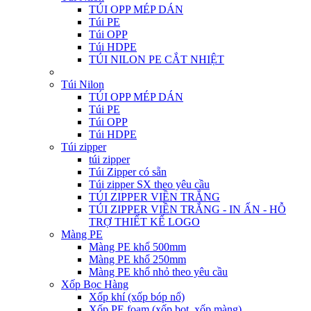
TÚI OPP MÉP DÁN
Túi PE
Túi OPP
Túi HDPE
TÚI NILON PE CẮT NHIỆT
Túi Nilon
TÚI OPP MÉP DÁN
Túi PE
Túi OPP
Túi HDPE
Túi zipper
túi zipper
Túi Zipper có sẵn
Túi zipper SX theo yêu cầu
TÚI ZIPPER VIỀN TRẮNG
TÚI ZIPPER VIỀN TRẮNG - IN ẤN - HỖ
TRỢ THIẾT KẾ LOGO
Màng PE
Màng PE khổ 500mm
Màng PE khổ 250mm
Màng PE khổ nhỏ theo yêu cầu
Xốp Bọc Hàng
Xốp khí (xốp bóp nổ)
Xốp PE foam (xốp bọt, xốp màng)