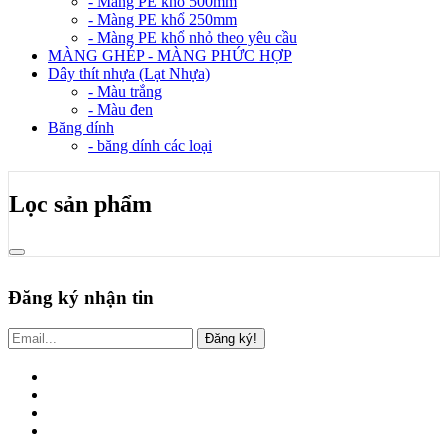
- Màng PE khổ 500mm
- Màng PE khổ 250mm
- Màng PE khổ nhỏ theo yêu cầu
MÀNG GHÉP - MÀNG PHỨC HỢP
Dây thít nhựa (Lạt Nhựa)
- Màu trắng
- Màu đen
Băng dính
- băng dính các loại
Lọc sản phẩm
Đăng ký nhận tin
Đăng ký!