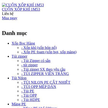
CUỘN XỐP KHÍ 1M53
Liên hệ
Mua ngay
Danh mục
Xốp Bọc Hàng
- Xốp khí (xốp bóp nổ)
- Xốp PE foam (xốp bọt, xốp màng)
Túi zipper
- Túi Zipper có sẵn
- túi zipper
- Túi zipper SX theo yêu cầu
- TÚI ZIPPER VIỀN TRẮNG
Túi Nilon
- TÚI NILON PE CẮT NHIỆT
- TÚI OPP MÉP DÁN
- Túi PE
- Túi OPP
- Túi HDPE
Màng PE