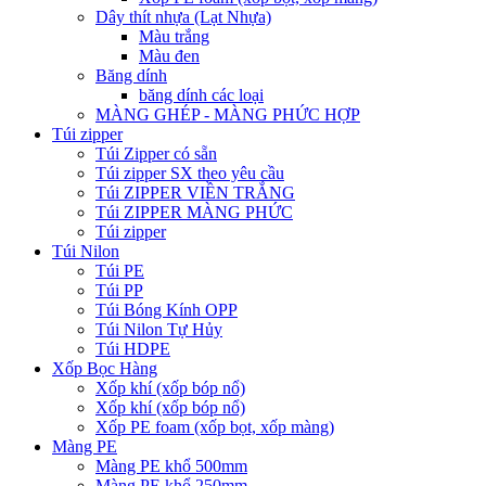
Dây thít nhựa (Lạt Nhựa)
Màu trắng
Màu đen
Băng dính
băng dính các loại
MÀNG GHÉP - MÀNG PHỨC HỢP
Túi zipper
Túi Zipper có sẵn
Túi zipper SX theo yêu cầu
Túi ZIPPER VIỀN TRẮNG
Túi ZIPPER MÀNG PHỨC
Túi zipper
Túi Nilon
Túi PE
Túi PP
Túi Bóng Kính OPP
Túi Nilon Tự Hủy
Túi HDPE
Xốp Bọc Hàng
Xốp khí (xốp bóp nổ)
Xốp khí (xốp bóp nổ)
Xốp PE foam (xốp bọt, xốp màng)
Màng PE
Màng PE khổ 500mm
Màng PE khổ 250mm