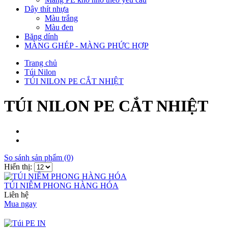
Dây thít nhựa
Màu trắng
Màu đen
Băng dính
MÀNG GHÉP - MÀNG PHỨC HỢP
Trang chủ
Túi Nilon
TÚI NILON PE CẮT NHIỆT
TÚI NILON PE CẮT NHIỆT
So sánh sản phẩm (0)
Hiển thị:
TÚI NIÊM PHONG HÀNG HÓA
Liên hệ
Mua ngay