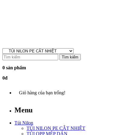
Tìm kiếm
0 sản phẩm
0đ
Giỏ hàng của bạn trống!
Menu
Túi Nilon
TÚI NILON PE CẮT NHIỆT
TÚI OPP MÉP DÁN