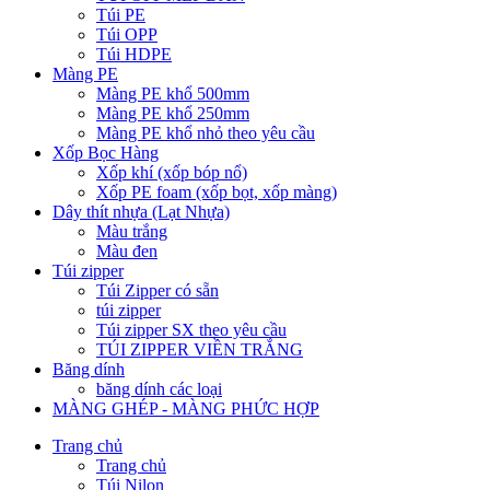
Túi PE
Túi OPP
Túi HDPE
Màng PE
Màng PE khổ 500mm
Màng PE khổ 250mm
Màng PE khổ nhỏ theo yêu cầu
Xốp Bọc Hàng
Xốp khí (xốp bóp nổ)
Xốp PE foam (xốp bọt, xốp màng)
Dây thít nhựa (Lạt Nhựa)
Màu trắng
Màu đen
Túi zipper
Túi Zipper có sẵn
túi zipper
Túi zipper SX theo yêu cầu
TÚI ZIPPER VIỀN TRẮNG
Băng dính
băng dính các loại
MÀNG GHÉP - MÀNG PHỨC HỢP
Trang chủ
Trang chủ
Túi Nilon