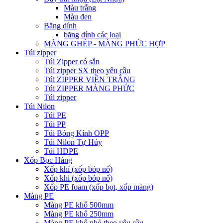
Màu trắng
Màu đen
Băng dính
băng dính các loại
MÀNG GHÉP - MÀNG PHỨC HỢP
Túi zipper
Túi Zipper có sẵn
Túi zipper SX theo yêu cầu
Túi ZIPPER VIỀN TRẮNG
Túi ZIPPER MÀNG PHỨC
Túi zipper
Túi Nilon
Túi PE
Túi PP
Túi Bóng Kính OPP
Túi Nilon Tự Hủy
Túi HDPE
Xốp Bọc Hàng
Xốp khí (xốp bóp nổ)
Xốp khí (xốp bóp nổ)
Xốp PE foam (xốp bọt, xốp màng)
Màng PE
Màng PE khổ 500mm
Màng PE khổ 250mm
Màng PE khổ nhỏ theo yêu cầu