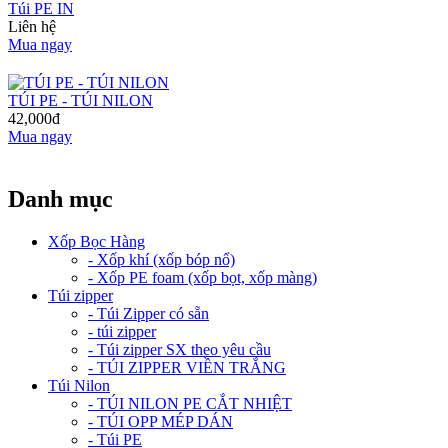
Túi PE IN
Liên hệ
Mua ngay
TÚI PE - TÚI NILON
42,000đ
Mua ngay
Danh mục
Xốp Bọc Hàng
- Xốp khí (xốp bóp nổ)
- Xốp PE foam (xốp bọt, xốp màng)
Túi zipper
- Túi Zipper có sẵn
- túi zipper
- Túi zipper SX theo yêu cầu
- TÚI ZIPPER VIỀN TRẮNG
Túi Nilon
- TÚI NILON PE CẮT NHIỆT
- TÚI OPP MÉP DÁN
- Túi PE