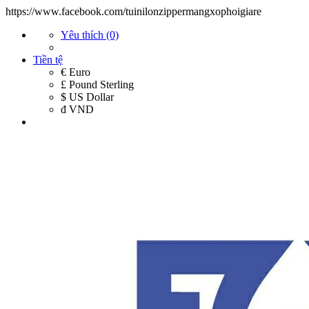
https://www.facebook.com/tuinilonzippermangxophoigiare
Yêu thích (0)
Tiền tệ
€ Euro
£ Pound Sterling
$ US Dollar
đ VND