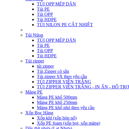
TÚI OPP MÉP DÁN
Túi PE
Túi OPP
Túi HDPE
TÚI NILON PE CẮT NHIỆT
Túi Nilon
TÚI OPP MÉP DÁN
Túi PE
Túi OPP
Túi HDPE
Túi zipper
túi zipper
Túi Zipper có sẵn
Túi zipper SX theo yêu cầu
TÚI ZIPPER VIỀN TRẮNG
TÚI ZIPPER VIỀN TRẮNG - IN ẤN - HỖ TR
Màng PE
Màng PE khổ 500mm
Màng PE khổ 250mm
Màng PE khổ nhỏ theo yêu cầu
Xốp Bọc Hàng
Xốp khí (xốp bóp nổ)
Xốp PE foam (xốp bọt, xốp màng)
Dây thít nhựa (Lạt Nhựa)