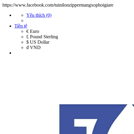
https://www.facebook.com/tuinilonzippermangxophoigiare
Yêu thích (0)
Tiền tệ
€ Euro
£ Pound Sterling
$ US Dollar
đ VND