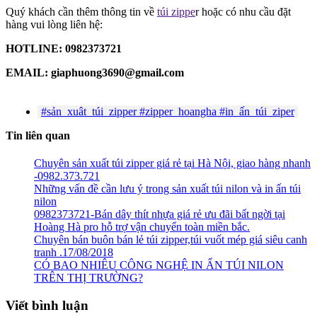
Quý khách cần thêm thông tin về
túi zippe
r hoặc có nhu cầu đặt
hàng vui lòng liên hệ:
HOTLINE: 0982373721
EMAIL: giaphuong3690@gmail.com
#sản_xuât_túi_zipper #zipper_hoangha #in_ấn_túi_ziper
Tin liên quan
Chuyên sản xuất túi zipper giá rẻ tại Hà Nội, giao hàng nhanh
-0982.373.721
Những vấn đề cần lưu ý trong sản xuất túi nilon và in ấn túi
nilon
0982373721-Bán dây thít nhựa giá rẻ ưu đãi bất ngời tại
Hoàng Hà pro hỗ trợ vận chuyển toàn miền bắc.
Chuyên bán buôn bán lẻ túi zipper,túi vuốt mép giá siêu canh
tranh .17/08/2018
CÓ BAO NHIÊU CÔNG NGHỆ IN ẤN TÚI NILON
TRÊN THỊ TRƯỜNG?
Viết bình luận