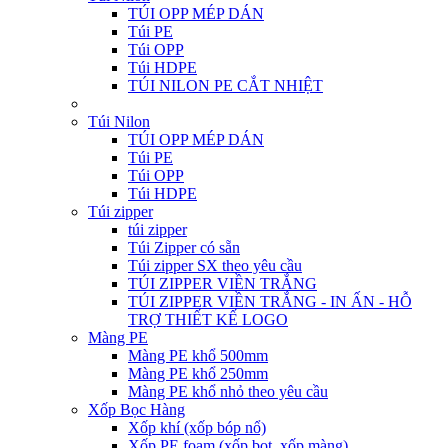
TÚI OPP MÉP DÁN
Túi PE
Túi OPP
Túi HDPE
TÚI NILON PE CẮT NHIỆT
Túi Nilon
TÚI OPP MÉP DÁN
Túi PE
Túi OPP
Túi HDPE
Túi zipper
túi zipper
Túi Zipper có sẵn
Túi zipper SX theo yêu cầu
TÚI ZIPPER VIỀN TRẮNG
TÚI ZIPPER VIỀN TRẮNG - IN ẤN - HỖ
TRỢ THIẾT KẾ LOGO
Màng PE
Màng PE khổ 500mm
Màng PE khổ 250mm
Màng PE khổ nhỏ theo yêu cầu
Xốp Bọc Hàng
Xốp khí (xốp bóp nổ)
Xốp PE foam (xốp bọt, xốp màng)