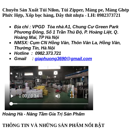
Chuyên Sản Xuất Túi Nilon, Túi Zipper, Màng pe, Màng Ghép
Phức Hợp, Xốp bọc hàng, Dây thít nhựa - LH: 0982373721
Địa chỉ : VPGD Tòa nhà A1, Chung Cư Green Park
Phương Đông, Số 1 Trần Thủ Độ, P. Hoàng Liệt, Q.
Hoàng Mai, TP Hà Nội
NMSX: Cụm CN Hồng Vân, Thôn Vân La, Hồng Vân,
Thường Tín, Hà Nội
Hotline : 0982.373.721
Gmail :
giaphuong3690@gmail.com
Hoàng Hà - Nâng Tầm Gía Trị Sản Phẩm
THÔNG TIN VÀ NHỮNG SẢN PHẤM NỔI BẬT