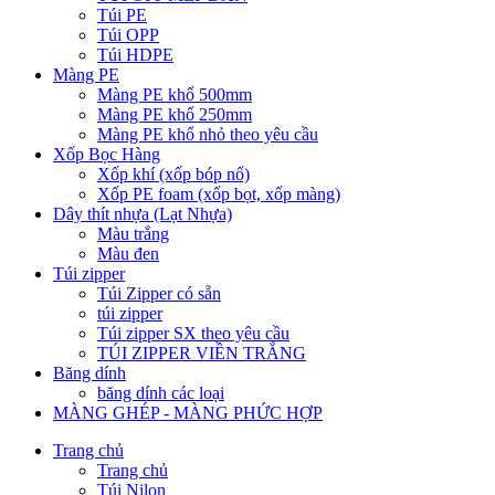
Túi PE
Túi OPP
Túi HDPE
Màng PE
Màng PE khổ 500mm
Màng PE khổ 250mm
Màng PE khổ nhỏ theo yêu cầu
Xốp Bọc Hàng
Xốp khí (xốp bóp nổ)
Xốp PE foam (xốp bọt, xốp màng)
Dây thít nhựa (Lạt Nhựa)
Màu trắng
Màu đen
Túi zipper
Túi Zipper có sẵn
túi zipper
Túi zipper SX theo yêu cầu
TÚI ZIPPER VIỀN TRẮNG
Băng dính
băng dính các loại
MÀNG GHÉP - MÀNG PHỨC HỢP
Trang chủ
Trang chủ
Túi Nilon