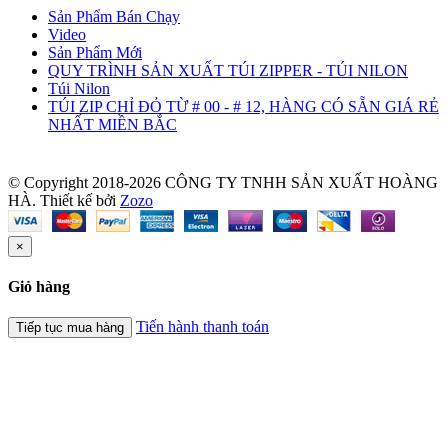
Sản Phẩm Bán Chạy
Video
Sản Phẩm Mới
QUY TRÌNH SẢN XUẤT TÚI ZIPPER - TÚI NILON
Túi Nilon
TÚI ZIP CHỈ ĐỎ TỪ # 00 - # 12, HÀNG CÓ SẴN GIÁ RẺ
NHẤT MIỀN BẮC
© Copyright 2018-2026 CÔNG TY TNHH SẢN XUẤT HOÀNG
HÀ.
Thiết kế bởi
Zozo
×
Giỏ hàng
Tiến hành thanh toán
Tiếp tục mua hàng