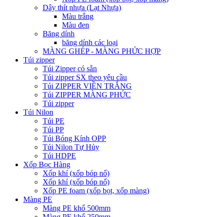
Dây thít nhựa (Lạt Nhựa)
Màu trắng
Màu đen
Băng dính
băng dính các loại
MÀNG GHÉP - MÀNG PHỨC HỢP
Túi zipper
Túi Zipper có sẵn
Túi zipper SX theo yêu cầu
Túi ZIPPER VIỀN TRẮNG
Túi ZIPPER MÀNG PHỨC
Túi zipper
Túi Nilon
Túi PE
Túi PP
Túi Bóng Kính OPP
Túi Nilon Tự Hủy
Túi HDPE
Xốp Bọc Hàng
Xốp khí (xốp bóp nổ)
Xốp khí (xốp bóp nổ)
Xốp PE foam (xốp bọt, xốp màng)
Màng PE
Màng PE khổ 500mm
Màng PE khổ 250mm