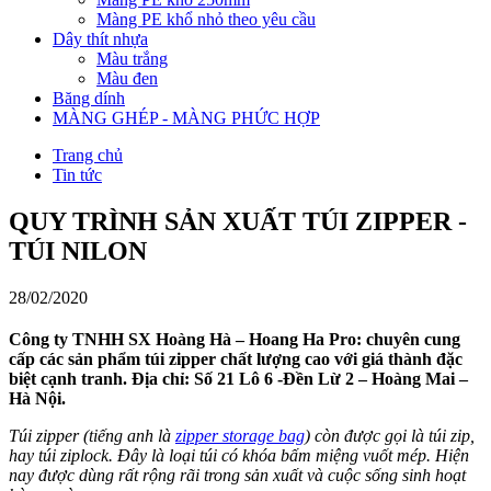
Màng PE khổ nhỏ theo yêu cầu
Dây thít nhựa
Màu trắng
Màu đen
Băng dính
MÀNG GHÉP - MÀNG PHỨC HỢP
Trang chủ
Tin tức
QUY TRÌNH SẢN XUẤT TÚI ZIPPER -
TÚI NILON
28/02/2020
Công ty TNHH SX Hoàng Hà – Hoang Ha Pro: chuyên cung
cấp các sản phẩm túi zipper chất lượng cao với giá thành đặc
biệt cạnh tranh. Địa chỉ: Số 21 Lô 6 -Đền Lừ 2 – Hoàng Mai –
Hà Nội.
Túi zipper (tiếng anh là
zipper storage bag
) còn được gọi là túi zip,
hay túi ziplock. Đây là loại túi có khóa bấm miệng vuốt mép. Hiện
nay được dùng rất rộng rãi trong sản xuất và cuộc sống sinh hoạt