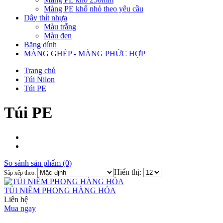
Màng PE khổ nhỏ theo yêu cầu
Dây thít nhựa
Màu trắng
Màu đen
Băng dính
MÀNG GHÉP - MÀNG PHỨC HỢP
Trang chủ
Túi Nilon
Túi PE
Túi PE
So sánh sản phẩm (0)
Hiển thị:
Sắp xếp theo:
TÚI NIÊM PHONG HÀNG HÓA
Liên hệ
Mua ngay