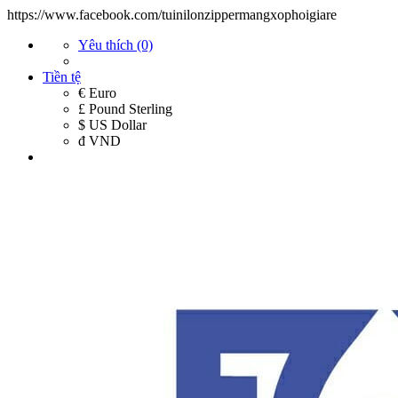
https://www.facebook.com/tuinilonzippermangxophoigiare
Yêu thích (0)
Tiền tệ
€ Euro
£ Pound Sterling
$ US Dollar
đ VND