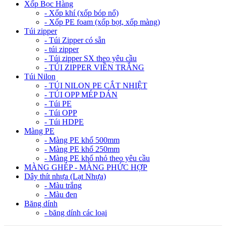
Xốp Bọc Hàng
- Xốp khí (xốp bóp nổ)
- Xốp PE foam (xốp bọt, xốp màng)
Túi zipper
- Túi Zipper có sẵn
- túi zipper
- Túi zipper SX theo yêu cầu
- TÚI ZIPPER VIỀN TRẮNG
Túi Nilon
- TÚI NILON PE CẮT NHIỆT
- TÚI OPP MÉP DÁN
- Túi PE
- Túi OPP
- Túi HDPE
Màng PE
- Màng PE khổ 500mm
- Màng PE khổ 250mm
- Màng PE khổ nhỏ theo yêu cầu
MÀNG GHÉP - MÀNG PHỨC HỢP
Dây thít nhựa (Lạt Nhựa)
- Màu trắng
- Màu đen
Băng dính
- băng dính các loại