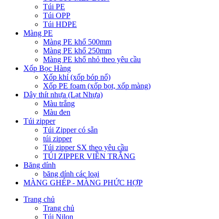
Túi PE
Túi OPP
Túi HDPE
Màng PE
Màng PE khổ 500mm
Màng PE khổ 250mm
Màng PE khổ nhỏ theo yêu cầu
Xốp Bọc Hàng
Xốp khí (xốp bóp nổ)
Xốp PE foam (xốp bọt, xốp màng)
Dây thít nhựa (Lạt Nhựa)
Màu trắng
Màu đen
Túi zipper
Túi Zipper có sẵn
túi zipper
Túi zipper SX theo yêu cầu
TÚI ZIPPER VIỀN TRẮNG
Băng dính
băng dính các loại
MÀNG GHÉP - MÀNG PHỨC HỢP
Trang chủ
Trang chủ
Túi Nilon