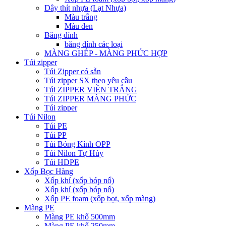
Dây thít nhựa (Lạt Nhựa)
Màu trắng
Màu đen
Băng dính
băng dính các loại
MÀNG GHÉP - MÀNG PHỨC HỢP
Túi zipper
Túi Zipper có sẵn
Túi zipper SX theo yêu cầu
Túi ZIPPER VIỀN TRẮNG
Túi ZIPPER MÀNG PHỨC
Túi zipper
Túi Nilon
Túi PE
Túi PP
Túi Bóng Kính OPP
Túi Nilon Tự Hủy
Túi HDPE
Xốp Bọc Hàng
Xốp khí (xốp bóp nổ)
Xốp khí (xốp bóp nổ)
Xốp PE foam (xốp bọt, xốp màng)
Màng PE
Màng PE khổ 500mm
Màng PE khổ 250mm