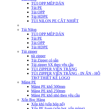
TÚI OPP MÉP DÁN
Túi PE
Túi OPP
Túi HDPE
TÚI NILON PE CẮT NHIỆT
Túi Nilon
TÚI OPP MÉP DÁN
Túi PE
Túi OPP
Túi HDPE
Túi zipper
túi zipper
Túi Zipper có sẵn
Túi zipper SX theo yêu cầu
TÚI ZIPPER VIỀN TRẮNG
TÚI ZIPPER VIỀN TRẮNG - IN ẤN - HỖ
TRỢ THIẾT KẾ LOGO
Màng PE
Màng PE khổ 500mm
Màng PE khổ 250mm
Màng PE khổ nhỏ theo yêu cầu
Xốp Bọc Hàng
Xốp khí (xốp bóp nổ)
Xốp PE foam (xốp bọt, xốp màng)