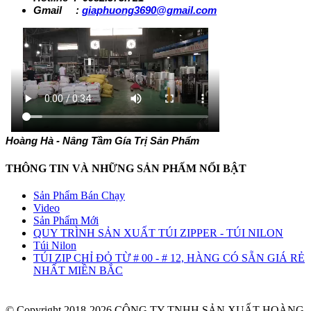
Gmail :
giaphuong3690@gmail.com
Hoàng Hà - Nâng Tầm Gía Trị Sản Phẩm
THÔNG TIN VÀ NHỮNG SẢN PHẤM NỔI BẬT
Sản Phẩm Bán Chạy
Video
Sản Phẩm Mới
QUY TRÌNH SẢN XUẤT TÚI ZIPPER - TÚI NILON
Túi Nilon
TÚI ZIP CHỈ ĐỎ TỪ # 00 - # 12, HÀNG CÓ SẴN GIÁ RẺ
NHẤT MIỀN BẮC
© Copyright 2018-2026 CÔNG TY TNHH SẢN XUẤT HOÀNG