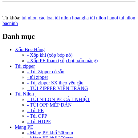
Từ khóa:
túi nilon các loại túi nilon hoangha túi nilon hanoi tui nilon
bacninh
Danh mục
Xốp Bọc Hàng
- Xốp khí (xốp bóp nổ)
- Xốp PE foam (xốp bọt, xốp màng)
Túi zipper
- Túi Zipper có sẵn
- túi zipper
- Túi zipper SX theo yêu cầu
- TÚI ZIPPER VIỀN TRẮNG
Túi Nilon
- TÚI NILON PE CẮT NHIỆT
- TÚI OPP MÉP DÁN
- Túi PE
- Túi OPP
- Túi HDPE
Màng PE
- Màng PE khổ 500mm