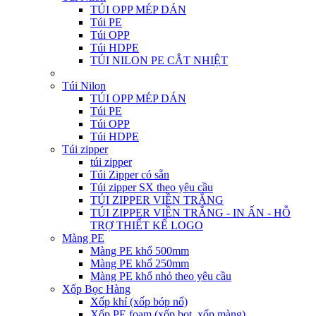
TÚI OPP MÉP DÁN
Túi PE
Túi OPP
Túi HDPE
TÚI NILON PE CẮT NHIỆT
Túi Nilon
TÚI OPP MÉP DÁN
Túi PE
Túi OPP
Túi HDPE
Túi zipper
túi zipper
Túi Zipper có sẵn
Túi zipper SX theo yêu cầu
TÚI ZIPPER VIỀN TRẮNG
TÚI ZIPPER VIỀN TRẮNG - IN ẤN - HỖ
TRỢ THIẾT KẾ LOGO
Màng PE
Màng PE khổ 500mm
Màng PE khổ 250mm
Màng PE khổ nhỏ theo yêu cầu
Xốp Bọc Hàng
Xốp khí (xốp bóp nổ)
Xốp PE foam (xốp bọt, xốp màng)