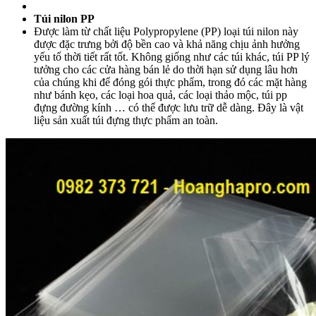
Túi nilon PP
Được làm từ chất liệu Polypropylene (PP) loại túi nilon này
được đặc trưng bởi độ bền cao và khả năng chịu ảnh hưởng
yếu tố thời tiết rất tốt. Không giống như các túi khác, túi PP lý
tưởng cho các cửa hàng bán lẻ do thời hạn sử dụng lâu hơn
của chúng khi để đóng gói thực phẩm, trong đó các mặt hàng
như bánh kẹo, các loại hoa quả, các loại thảo mộc, túi pp
đựng đường kính … có thể được lưu trữ dễ dàng. Đây là vật
liệu sản xuất túi đựng thực phẩm an toàn.