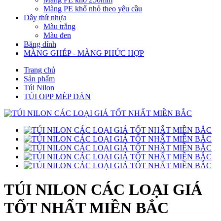
Màng PE khổ nhỏ theo yêu cầu
Dây thít nhựa
Màu trắng
Màu đen
Băng dính
MÀNG GHÉP - MÀNG PHỨC HỢP
Trang chủ
Sản phẩm
Túi Nilon
TÚI OPP MÉP DÁN
TÚI NILON CÁC LOẠI GIÁ
TỐT NHẤT MIỀN BẮC