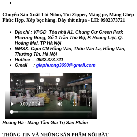
Chuyên Sản Xuất Túi Nilon, Túi Zipper, Màng pe, Màng Ghép
Phức Hợp, Xốp bọc hàng, Dây thít nhựa - LH: 0982373721
Địa chỉ : VPGD Tòa nhà A1, Chung Cư Green Park
Phương Đông, Số 1 Trần Thủ Độ, P. Hoàng Liệt, Q.
Hoàng Mai, TP Hà Nội
NMSX: Cụm CN Hồng Vân, Thôn Vân La, Hồng Vân,
Thường Tín, Hà Nội
Hotline : 0982.373.721
Gmail :
giaphuong3690@gmail.com
Hoàng Hà - Nâng Tầm Gía Trị Sản Phẩm
THÔNG TIN VÀ NHỮNG SẢN PHẤM NỔI BẬT