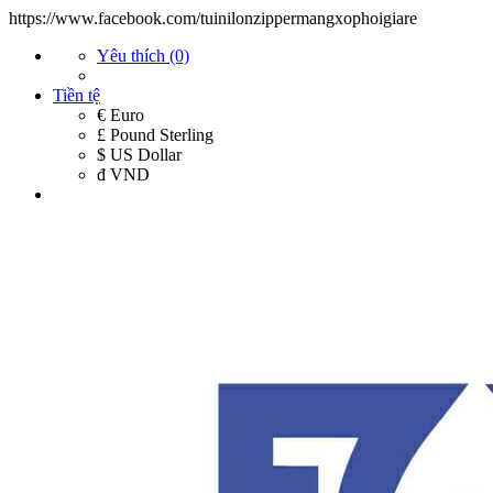
https://www.facebook.com/tuinilonzippermangxophoigiare
Yêu thích (0)
Tiền tệ
€ Euro
£ Pound Sterling
$ US Dollar
đ VND