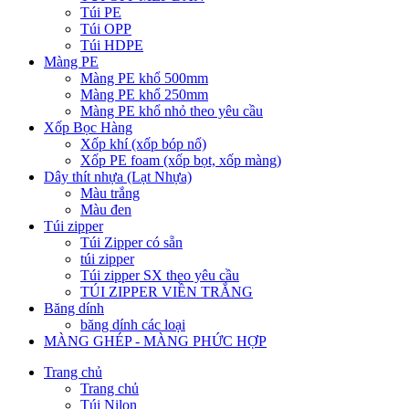
Túi PE
Túi OPP
Túi HDPE
Màng PE
Màng PE khổ 500mm
Màng PE khổ 250mm
Màng PE khổ nhỏ theo yêu cầu
Xốp Bọc Hàng
Xốp khí (xốp bóp nổ)
Xốp PE foam (xốp bọt, xốp màng)
Dây thít nhựa (Lạt Nhựa)
Màu trắng
Màu đen
Túi zipper
Túi Zipper có sẵn
túi zipper
Túi zipper SX theo yêu cầu
TÚI ZIPPER VIỀN TRẮNG
Băng dính
băng dính các loại
MÀNG GHÉP - MÀNG PHỨC HỢP
Trang chủ
Trang chủ
Túi Nilon