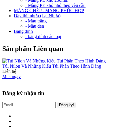
- Màng PE khổ 250mm
- Màng PE khổ nhỏ theo yêu cầu
MÀNG GHÉP - MÀNG PHỨC HỢP
Dây thít nhựa (Lạt Nhựa)
- Màu trắng
- Màu đen
Băng dính
- băng dính các loại
Sản phẩm Liên quan
Túi Nilon Và Những Kiểu Túi Phân Theo Hình Dáng
Liên hệ
Mua ngay
Đăng ký nhận tin
Đăng ký!