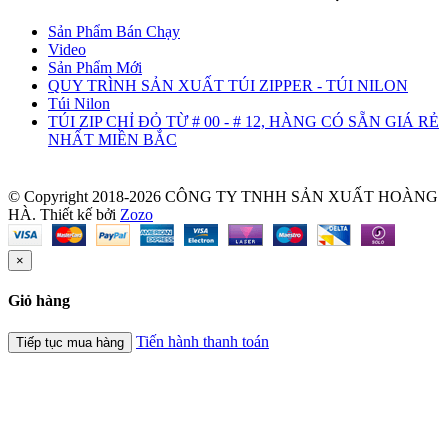
Sản Phẩm Bán Chạy
Video
Sản Phẩm Mới
QUY TRÌNH SẢN XUẤT TÚI ZIPPER - TÚI NILON
Túi Nilon
TÚI ZIP CHỈ ĐỎ TỪ # 00 - # 12, HÀNG CÓ SẴN GIÁ RẺ
NHẤT MIỀN BẮC
© Copyright 2018-2026 CÔNG TY TNHH SẢN XUẤT HOÀNG
HÀ.
Thiết kế bởi
Zozo
×
Giỏ hàng
Tiến hành thanh toán
Tiếp tục mua hàng