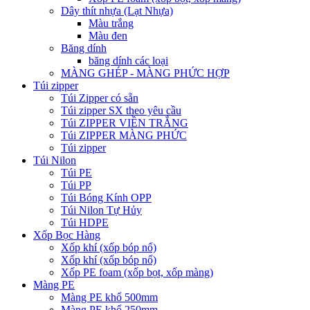
Dây thít nhựa (Lạt Nhựa)
Màu trắng
Màu đen
Băng dính
băng dính các loại
MÀNG GHÉP - MÀNG PHỨC HỢP
Túi zipper
Túi Zipper có sẵn
Túi zipper SX theo yêu cầu
Túi ZIPPER VIỀN TRẮNG
Túi ZIPPER MÀNG PHỨC
Túi zipper
Túi Nilon
Túi PE
Túi PP
Túi Bóng Kính OPP
Túi Nilon Tự Hủy
Túi HDPE
Xốp Bọc Hàng
Xốp khí (xốp bóp nổ)
Xốp khí (xốp bóp nổ)
Xốp PE foam (xốp bọt, xốp màng)
Màng PE
Màng PE khổ 500mm
Màng PE khổ 250mm