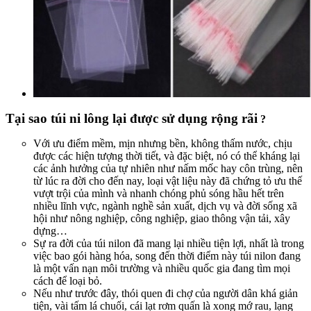
Tại sao túi ni lông lại được sử dụng rộng rãi
?
Với ưu điểm mềm, mịn nhưng bền, không thấm nước, chịu
được các hiện tượng thời tiết, và đặc biệt, nó có thể kháng lại
các ảnh hưởng của tự nhiên như nấm mốc hay côn trùng, nên
từ lúc ra đời cho đến nay, loại vật liệu này đã chứng tỏ ưu thế
vượt trội của mình và nhanh chóng phủ sóng hầu hết trên
nhiều lĩnh vực, ngành nghề sản xuất, dịch vụ và đời sống xã
hội như nông nghiệp, công nghiệp, giao thông vận tải, xây
dựng…
Sự ra đời của túi nilon đã mang lại nhiều tiện lợi, nhất là trong
việc bao gói hàng hóa, song đến thời điểm này túi nilon đang
là một vấn nạn môi trường và nhiều quốc gia đang tìm mọi
cách để loại bỏ.
Nếu như trước đây, thói quen đi chợ của người dân khá giản
tiện, vài tấm lá chuối, cái lạt rơm quấn là xong mớ rau, lạng