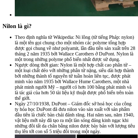
Nilon là gì?
Theo định nghĩa từ Wikipedia: Ni lông (từ tiếng Pháp: nylon)
là một tên gọi chung cho một nhóm các polyme tổng hợp
được gọi chung về như polyamit, lần đầu tiên sản xuất trên 28
tháng 2 năm 1935 bởi Wallace Carothers ở DuPont. Nylon là
một trong những polyme phổ biến nhất được sử dụng.
Ngược dòng thời gian: Nylon là một hợp chất cao phân tử –
một loại chất dẻo với những phân tử nặng, siêu dài hợp thành
bởi những thành tố nguyên tử tuần hoàn liên tục, được phát
minh vào năm 1935 bởi Wallace Hume Carothers, một nhà
phát minh người Mỹ – người có hơn 100 bằng phát minh và
là tác giả của hơn 50 tài liệu kỹ thuật được phổ biến trên toàn
thế giới.
Ngày 27/10/1938, DuPont – Giám đốc sở hoá học của công
ty hóa học DuPont đã đưa nilon vào sản xuất với sản phẩm
đầu tiên là chiếc bàn chải đánh răng. Hai năm sau, năm 1940,
vật liệu mới này đã tạo ra một làn sóng đáng kinh ngạc khi
những đôi tất da chân bằng nilon được bày bán với lượng tiêu
thụ lên tới con số 5 triệu đôi trong một ngày.