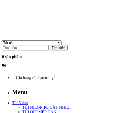
Tìm kiếm
0 sản phẩm
0đ
Giỏ hàng của bạn trống!
Menu
Túi Nilon
TÚI NILON PE CẮT NHIỆT
TÚI OPP MÉP DÁN