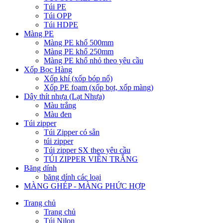
Túi PE
Túi OPP
Túi HDPE
Màng PE
Màng PE khổ 500mm
Màng PE khổ 250mm
Màng PE khổ nhỏ theo yêu cầu
Xốp Bọc Hàng
Xốp khí (xốp bóp nổ)
Xốp PE foam (xốp bọt, xốp màng)
Dây thít nhựa (Lạt Nhựa)
Màu trắng
Màu đen
Túi zipper
Túi Zipper có sẵn
túi zipper
Túi zipper SX theo yêu cầu
TÚI ZIPPER VIỀN TRẮNG
Băng dính
băng dính các loại
MÀNG GHÉP - MÀNG PHỨC HỢP
Trang chủ
Trang chủ
Túi Nilon