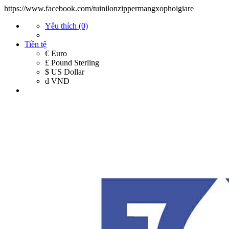
https://www.facebook.com/tuinilonzippermangxophoigiare
Yêu thích (0)
Tiền tệ
€ Euro
£ Pound Sterling
$ US Dollar
đ VND