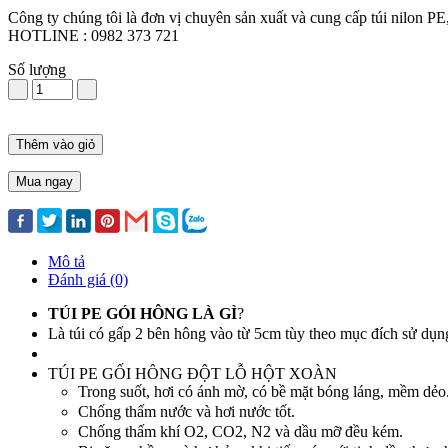
Công ty chúng tôi là đơn vị chuyên sản xuất và cung cấp túi nilon P
HOTLINE : 0982 373 721
Số lượng
Thêm vào giỏ
Mua ngay
Mô tả
Đánh giá (0)
TÚI PE GÓI HÔNG LÀ GÌ
?
Là túi có gấp 2 bên hông vào từ 5cm tùy theo mục đích sử dụ
TÚI PE GỐI HÔNG ĐỘT LỖ HỘT XOÀN
Trong suốt, hơi có ánh mờ, có bề mặt bóng láng, mềm dẻo
Chống thấm nước và hơi nước tốt.
Chống thấm khí O2, CO2, N2 và dầu mỡ đều kém.