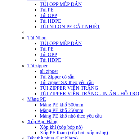
TÚI OPP MÉP DÁN
Túi PE
Túi OPP
Túi HDPE
TÚI NILON PE CẮT NHIỆT
Túi Nilon
TÚI OPP MÉP DÁN
Túi PE
Túi OPP
Túi HDPE
Túi zipper
túi zipper
Túi Zipper có sẵn
Túi zipper SX theo yêu cầu
TÚI ZIPPER VIỀN TRẮNG
TÚI ZIPPER VIỀN TRẮNG - IN ẤN - HỖ TR
Màng PE
Màng PE khổ 500mm
Màng PE khổ 250mm
Màng PE khổ nhỏ theo yêu cầu
Xốp Bọc Hàng
Xốp khí (xốp bóp nổ)
Xốp PE foam (xốp bọt, xốp màng)
Dây thít nhựa (Lạt Nhựa)