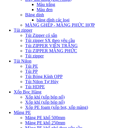
Màu trắng
Màu đen
Băng dính
băng dính các loại
MÀNG GHÉP - MÀNG PHỨC HỢP
Túi zipper
Túi Zipper có sẵn
Túi zipper SX theo yêu cầu
Túi ZIPPER VIỀN TRẮNG
Túi ZIPPER MÀNG PHỨC
Túi zipper
Túi Nilon
Túi PE
Túi PP
Túi Bóng Kính OPP
Túi Nilon Tự Hủy
Túi HDPE
Xốp Bọc Hàng
Xốp khí (xốp bóp nổ)
Xốp khí (xốp bóp nổ)
Xốp PE foam (xốp bọt, xốp màng)
Màng PE
Màng PE khổ 500mm
Màng PE khổ 250mm
Màng PE khổ nhỏ theo yêu cầu