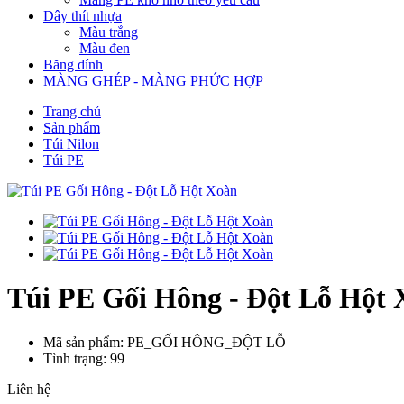
Dây thít nhựa
Màu trắng
Màu đen
Băng dính
MÀNG GHÉP - MÀNG PHỨC HỢP
Trang chủ
Sản phẩm
Túi Nilon
Túi PE
Túi PE Gối Hông - Đột Lỗ Hột
Mã sản phẩm: PE_GỐI HÔNG_ĐỘT LỖ
Tình trạng: 99
Liên hệ