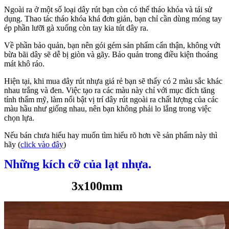
Ngoài ra ở một số loại dây rút bạn còn có thể tháo khóa và tái sử
dụng. Thao tác tháo khóa khá đơn giản, bạn chỉ cần dùng móng tay
ép phần lưỡi gà xuống còn tay kia tút dây ra.
Về phần bảo quản, bạn nên gói gém sản phẩm cẩn thận, không vứt
bừa bãi dây sẽ dễ bị giòn và gãy. Bảo quản trong điều kiện thoáng
mát khô ráo.
Hiện tại, khi mua dây rút nhựa giá rẻ bạn sẽ thấy có 2 màu sắc khác
nhau trắng và đen. Việc tạo ra các màu này chỉ với mục đích tăng
tính thẩm mỹ, làm nổi bật vị trí dây rút ngoài ra chất lượng của các
màu hầu như giống nhau, nên bạn không phải lo lắng trong việc
chọn lựa.
Nếu bán chưa hiểu hay muốn tìm hiểu rõ hơn về sản phẩm này thì
hãy (
click vào đây
)
Những kích cỡ của lạt nhựa.
3x100mm