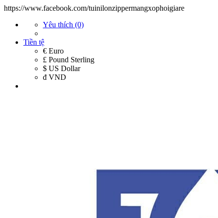
https://www.facebook.com/tuinilonzippermangxophoigiare
Yêu thích (0)
Tiền tệ
€ Euro
£ Pound Sterling
$ US Dollar
đ VND