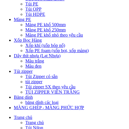
Túi PE
Túi OPP
Túi HDPE
Màng PE
Màng PE khổ 500mm
Màng PE khổ 250mm
Màng PE khổ nhỏ theo yêu cầu
Xốp Bọc Hàng
Xốp khí (xốp bóp nổ)
Xốp PE foam (xốp bọt, xốp màng)
Dây thít nhựa (Lạt Nhựa)
Màu trắng
Màu đen
Túi zipper
Túi Zipper có sẵn
túi zipper
Túi zipper SX theo yêu cầu
TÚI ZIPPER VIỀN TRẮNG
Băng dính
băng dính các loại
MÀNG GHÉP - MÀNG PHỨC HỢP
Trang chủ
Trang chủ
Túi Nilon