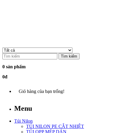
Tìm kiếm
0 sản phẩm
0đ
Giỏ hàng của bạn trống!
Menu
Túi Nilon
TÚI NILON PE CẮT NHIỆT
TÚI OPP MÉP DÁN