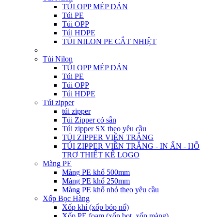
TÚI OPP MÉP DÁN
Túi PE
Túi OPP
Túi HDPE
TÚI NILON PE CẮT NHIỆT
Túi Nilon
TÚI OPP MÉP DÁN
Túi PE
Túi OPP
Túi HDPE
Túi zipper
túi zipper
Túi Zipper có sẵn
Túi zipper SX theo yêu cầu
TÚI ZIPPER VIỀN TRẮNG
TÚI ZIPPER VIỀN TRẮNG - IN ẤN - HỖ
TRỢ THIẾT KẾ LOGO
Màng PE
Màng PE khổ 500mm
Màng PE khổ 250mm
Màng PE khổ nhỏ theo yêu cầu
Xốp Bọc Hàng
Xốp khí (xốp bóp nổ)
Xốp PE foam (xốp bọt, xốp màng)