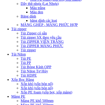
Dây thít nhựa (Lạt Nhựa)
Màu trắng
Màu đen
Băng dính
băng dính các loại
MÀNG GHÉP - MÀNG PHỨC HỢP
Túi zipper
Túi Zipper có sẵn
Túi zipper SX theo yêu cầu
Túi ZIPPER VIỀN TRẮNG
Túi ZIPPER MÀNG PHỨC
Túi zipper
Túi Nilon
Túi PE
Túi PP
Túi Bóng Kính OPP
Túi Nilon Tự Hủy
Túi HDPE
Xốp Bọc Hàng
Xốp khí (xốp bóp nổ)
Xốp khí (xốp bóp nổ)
Xốp PE foam (xốp bọt, xốp màng)
Màng PE
Màng PE khổ 500mm
Màng PE khổ 250mm