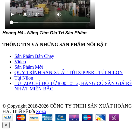
Hoàng Hà - Nâng Tầm Gía Trị Sản Phẩm
THÔNG TIN VÀ NHỮNG SẢN PHẤM NỔI BẬT
Sản Phẩm Bán Chạy
Video
Sản Phẩm Mới
QUY TRÌNH SẢN XUẤT TÚI ZIPPER - TÚI NILON
Túi Nilon
TÚI ZIP CHỈ ĐỎ TỪ # 00 - # 12, HÀNG CÓ SẴN GIÁ RẺ
NHẤT MIỀN BẮC
© Copyright 2018-2026 CÔNG TY TNHH SẢN XUẤT HOÀNG
HÀ.
Thiết kế bởi
Zozo
×