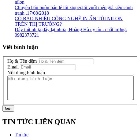
nilon
Chuyên bán buôn bán lẻ túi zipper,túi vuốt mép giá siêu canh
tranh .17/08/2018
CÓ BAO NHIÊU CÔNG NGHỆ IN ẤN TÚI NILON
TRÊN THỊ TRƯỜNG?
Dây thít nhựa,dây lạt nhưa, Hoàng Hà uy tín - chất lượng-
0982373721
Viết bình luận
Họ & Tên đệm
Email
Nội dung bình luận
Gửi
TIN TỨC LIÊN QUAN
Tin tức