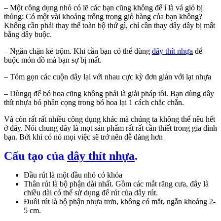
– Một công dụng nhỏ có lẽ các bạn cũng không để í là vá giỏ bị
thủng: Có một vài khoảng trống trong giỏ hàng của bạn không?
Không cần phải thay thế toàn bộ thứ gì, chỉ cần thay dây dây bị mất
bằng dây buộc.
– Ngăn chặn kẻ trộm. Khi cần bạn có thể dùng
dây thít nhựa
để
buộc món đồ mà bạn sợ bị mất.
– Tóm gọn các cuộn dây lại với nhau cực kỳ đơn giản với lạt nhựa
– Dùngq để bó hoa cũng không phải là giải pháp tồi. Bạn dùng dây
thít nhựa bó phần cọng trong bó hoa lại 1 cách chắc chắn.
Và còn rất rất nhiều công dụng khác mà chúng ta không thể nêu hết
ở đây. Nói chung đây là mọt sản phẩm rất rất cần thiết trong gia đình
bạn. Bởi khi có nó mọi việc sẽ trở nên dễ dàng hơn
Cấu tạo của
dây thít nhựa
.
Đầu rút là một đầu nhỏ có khóa
Thân rút là bộ phận dài nhất. Gồm các mắt răng cưa, đây là
chiều dài có thể sử dụng để rút của dây rút.
Đuôi rút là bộ phận nhựa trơn, không có mắt, ngắn khoảng 2-
5 cm.