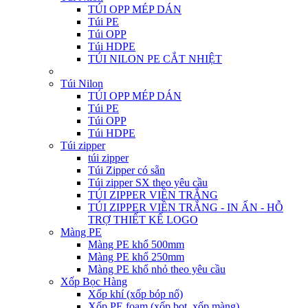
TÚI OPP MÉP DÁN
Túi PE
Túi OPP
Túi HDPE
TÚI NILON PE CẮT NHIỆT
Túi Nilon
TÚI OPP MÉP DÁN
Túi PE
Túi OPP
Túi HDPE
Túi zipper
túi zipper
Túi Zipper có sẵn
Túi zipper SX theo yêu cầu
TÚI ZIPPER VIỀN TRẮNG
TÚI ZIPPER VIỀN TRẮNG - IN ẤN - HỖ
TRỢ THIẾT KẾ LOGO
Màng PE
Màng PE khổ 500mm
Màng PE khổ 250mm
Màng PE khổ nhỏ theo yêu cầu
Xốp Bọc Hàng
Xốp khí (xốp bóp nổ)
Xốp PE foam (xốp bọt, xốp màng)