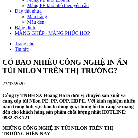
Màng PE khổ nhỏ theo yêu cầu
Dây thít nhựa
Màu trắng
Màu đen
Băng dính
MÀNG GHÉP - MÀNG PHỨC HỢP
Trang chủ
Tin tức
CÓ BAO NHIÊU CÔNG NGHỆ IN ẤN
TÚI NILON TRÊN THỊ TRƯỜNG?
23/03/2020
Công ty TNHH SX Hoàng Hà là đơn vị chuyên sản xuất và
cung cấp túi Nilon PE, PP, OPP, HDPE. Với kinh nghiệm nhiều
năm trong lĩnh vực bao bì đóng gói, chúng tôi tin rằng sẽ mang
đến cho khách hàng sản phẩm chất lượng nhất HOTLINE:
0982 373 721
NHỮNG CÔNG NGHỆ IN TÚI NILON TRÊN THỊ
TRƯỜNG HIỆN NAY