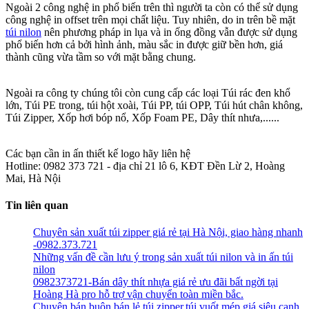
Ngoài 2 công nghệ in phổ biến trên thì người ta còn có thể sử dụng
công nghệ in offset trên mọi chất liệu. Tuy nhiên, do in trên bề mặt
túi nilon
nên phương pháp in lụa và in ống đồng vẫn được sử dụng
phổ biến hơn cả bởi hình ảnh, màu sắc in được giữ bền hơn, giá
thành cũng vừa tầm so với mặt bằng chung.
Ngoài ra công ty chúng tôi còn cung cấp các loại Túi rác đen khổ
lớn, Túi PE trong, túi hột xoài, Túi PP, túi OPP, Túi hút chân không,
Túi Zipper, Xốp hơi bóp nổ, Xốp Foam PE, Dây thít nhưa,......
Các bạn cần in ấn thiết kế logo hãy liên hệ
Hotline: 0982 373 721 - địa chỉ 21 lô 6, KĐT Đền Lừ 2, Hoàng
Mai, Hà Nội
Tin liên quan
Chuyên sản xuất túi zipper giá rẻ tại Hà Nội, giao hàng nhanh
-0982.373.721
Những vấn đề cần lưu ý trong sản xuất túi nilon và in ấn túi
nilon
0982373721-Bán dây thít nhựa giá rẻ ưu đãi bất ngời tại
Hoàng Hà pro hỗ trợ vận chuyển toàn miền bắc.
Chuyên bán buôn bán lẻ túi zipper,túi vuốt mép giá siêu canh