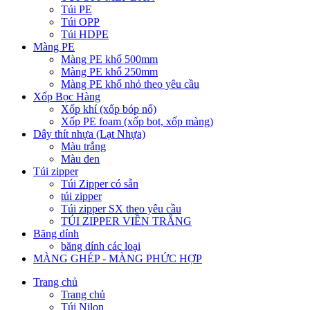
Túi PE
Túi OPP
Túi HDPE
Màng PE
Màng PE khổ 500mm
Màng PE khổ 250mm
Màng PE khổ nhỏ theo yêu cầu
Xốp Bọc Hàng
Xốp khí (xốp bóp nổ)
Xốp PE foam (xốp bọt, xốp màng)
Dây thít nhựa (Lạt Nhựa)
Màu trắng
Màu đen
Túi zipper
Túi Zipper có sẵn
túi zipper
Túi zipper SX theo yêu cầu
TÚI ZIPPER VIỀN TRẮNG
Băng dính
băng dính các loại
MÀNG GHÉP - MÀNG PHỨC HỢP
Trang chủ
Trang chủ
Túi Nilon