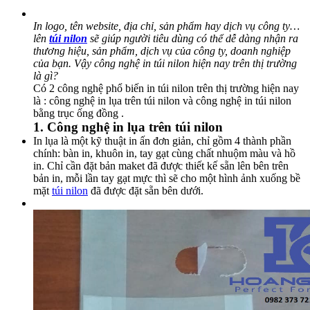
In logo, tên website, địa chỉ, sản phẩm hay dịch vụ công ty…
lên
túi nilon
sẽ giúp người tiêu dùng
có thể dễ dàng nhận ra
thương hiệu, sản phẩm, dịch vụ của công ty, doanh nghiệp
của bạn. Vậy công nghệ in túi nilon hiện nay trên thị trường
là gì?
Có 2 công nghệ phổ biến in túi nilon trên thị trường hiện nay
là : công nghệ in lụa trên túi nilon và công nghệ in túi nilon
bằng trục ống đồng .
1. Công nghệ in lụa trên túi nilon
In lụa là một kỹ thuật in ấn đơn giản, chỉ gồm 4 thành phần
chính: bàn in, khuôn in, tay gạt cùng chất nhuộm màu và hồ
in. Chỉ cần đặt bản maket đã được thiết kế sẵn lên bên trên
bản in, mỗi lần tay gạt mực thì sẽ cho một hình ảnh xuống bề
mặt
túi nilon
đã được đặt sẵn bên dưới.