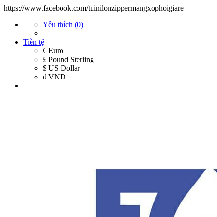
https://www.facebook.com/tuinilonzippermangxophoigiare
Yêu thích (0)
Tiền tệ
€ Euro
£ Pound Sterling
$ US Dollar
đ VND