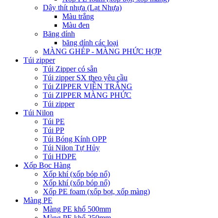
Dây thít nhựa (Lạt Nhựa)
Màu trắng
Màu đen
Băng dính
băng dính các loại
MÀNG GHÉP - MÀNG PHỨC HỢP
Túi zipper
Túi Zipper có sẵn
Túi zipper SX theo yêu cầu
Túi ZIPPER VIỀN TRẮNG
Túi ZIPPER MÀNG PHỨC
Túi zipper
Túi Nilon
Túi PE
Túi PP
Túi Bóng Kính OPP
Túi Nilon Tự Hủy
Túi HDPE
Xốp Bọc Hàng
Xốp khí (xốp bóp nổ)
Xốp khí (xốp bóp nổ)
Xốp PE foam (xốp bọt, xốp màng)
Màng PE
Màng PE khổ 500mm
Màng PE khổ 250mm