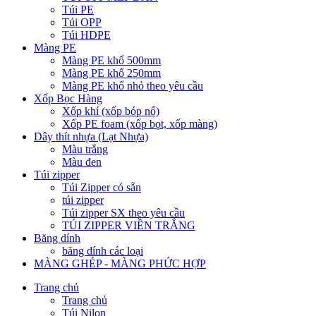
Túi PE
Túi OPP
Túi HDPE
Màng PE
Màng PE khổ 500mm
Màng PE khổ 250mm
Màng PE khổ nhỏ theo yêu cầu
Xốp Bọc Hàng
Xốp khí (xốp bóp nổ)
Xốp PE foam (xốp bọt, xốp màng)
Dây thít nhựa (Lạt Nhựa)
Màu trắng
Màu đen
Túi zipper
Túi Zipper có sẵn
túi zipper
Túi zipper SX theo yêu cầu
TÚI ZIPPER VIỀN TRẮNG
Băng dính
băng dính các loại
MÀNG GHÉP - MÀNG PHỨC HỢP
Trang chủ
Trang chủ
Túi Nilon