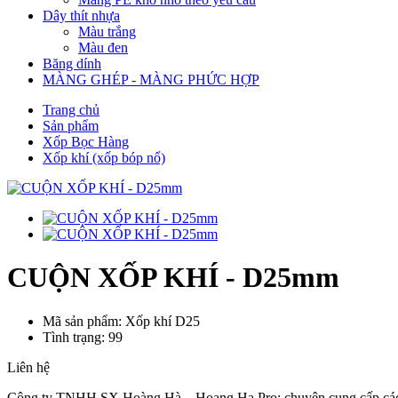
Dây thít nhựa
Màu trắng
Màu đen
Băng dính
MÀNG GHÉP - MÀNG PHỨC HỢP
Trang chủ
Sản phẩm
Xốp Bọc Hàng
Xốp khí (xốp bóp nổ)
CUỘN XỐP KHÍ - D25mm
Mã sản phẩm: Xốp khí D25
Tình trạng: 99
Liên hệ
Công ty TNHH SX Hoàng Hà – Hoang Ha Pro: chuyên cung cấp các sản