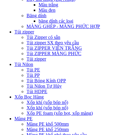
Màu trắng
Màu đen
Băng dính
băng dính các loại
MÀNG GHÉP - MÀNG PHỨC HỢP
Túi zipper
Túi Zipper có sẵn
Túi zipper SX theo yêu cầu
Túi ZIPPER VIỀN TRẮNG
Túi ZIPPER MÀNG PHỨC
Túi zipper
Túi Nilon
Túi PE
Túi PP
Túi Bóng Kính OPP
Túi Nilon Tự Hủy
Túi HDPE
Xốp Bọc Hàng
Xốp khí (xốp bóp nổ)
Xốp khí (xốp bóp nổ)
Xốp PE foam (xốp bọt, xốp màng)
Màng PE
Màng PE khổ 500mm
Màng PE khổ 250mm
Màng PE khổ nhỏ theo yêu cầu