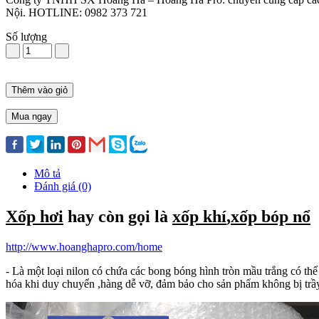
Nội. HOTLINE: 0982 373 721
Số lượng
Thêm vào giỏ
Mua ngay
Mô tả
Đánh giá (0)
Xốp hơi
hay còn gọi là
xốp khí
,
xốp bóp nổ
http://www.hoanghapro.com/home
- Là một loại nilon có chứa các bong bóng hình tròn mầu trắng có th
hóa khi duy chuyển ,hàng dễ vỡ, đảm bảo cho sản phẩm không bị trầy 