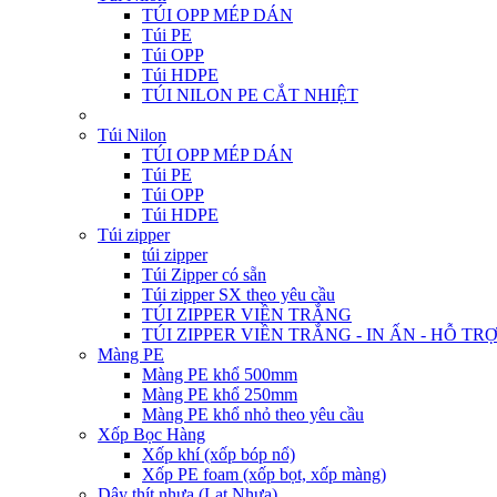
TÚI OPP MÉP DÁN
Túi PE
Túi OPP
Túi HDPE
TÚI NILON PE CẮT NHIỆT
Túi Nilon
TÚI OPP MÉP DÁN
Túi PE
Túi OPP
Túi HDPE
Túi zipper
túi zipper
Túi Zipper có sẵn
Túi zipper SX theo yêu cầu
TÚI ZIPPER VIỀN TRẮNG
TÚI ZIPPER VIỀN TRẮNG - IN ẤN - HỖ TR
Màng PE
Màng PE khổ 500mm
Màng PE khổ 250mm
Màng PE khổ nhỏ theo yêu cầu
Xốp Bọc Hàng
Xốp khí (xốp bóp nổ)
Xốp PE foam (xốp bọt, xốp màng)
Dây thít nhựa (Lạt Nhựa)