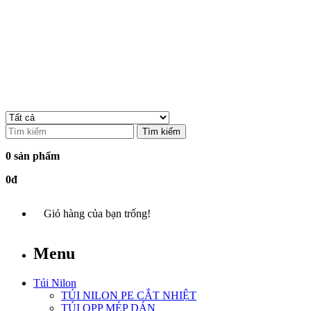
Tìm kiếm
0 sản phẩm
0đ
Giỏ hàng của bạn trống!
Menu
Túi Nilon
TÚI NILON PE CẮT NHIỆT
TÚI OPP MÉP DÁN