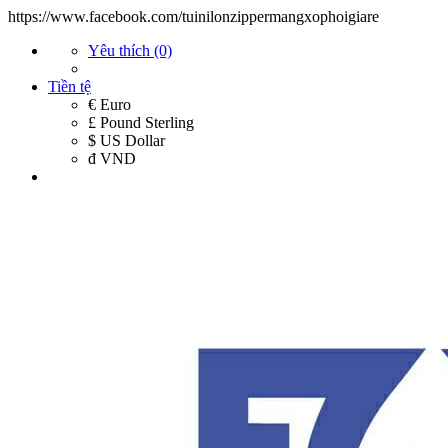
https://www.facebook.com/tuinilonzippermangxophoigiare
Yêu thích (0)
Tiền tệ
€ Euro
£ Pound Sterling
$ US Dollar
đ VND