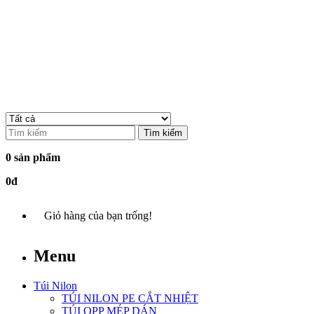
Tìm kiếm
0 sản phẩm
0đ
Giỏ hàng của bạn trống!
Menu
Túi Nilon
TÚI NILON PE CẮT NHIỆT
TÚI OPP MÉP DÁN