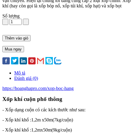
vận chuyển. Hiện tại chúng tôi đang cung cấp 2 loại xốp chính: Xốp
khí (hay còn gọi là xốp bóp nổ, xốp túi khí, xốp hạt) và xốp bọt
Số lượng
Thêm vào giỏ
Mua ngay
Mô tả
Đánh giá (0)
https://hoanghapro.com/xop-boc-hang
Xốp khí cuộn phổ thông
- Xốp dạng cuộn có các kích thước như sau:
- Xốp khí khổ :1,2m x50m(7kg/cuộn)
- Xốp khí khổ :1,2mx50m(9kg/cuộn)