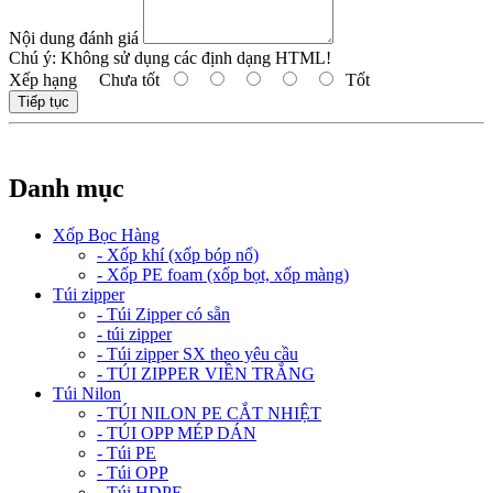
Nội dung đánh giá
Chú ý:
Không sử dụng các định dạng HTML!
Xếp hạng
Chưa tốt
Tốt
Tiếp tục
Danh mục
Xốp Bọc Hàng
- Xốp khí (xốp bóp nổ)
- Xốp PE foam (xốp bọt, xốp màng)
Túi zipper
- Túi Zipper có sẵn
- túi zipper
- Túi zipper SX theo yêu cầu
- TÚI ZIPPER VIỀN TRẮNG
Túi Nilon
- TÚI NILON PE CẮT NHIỆT
- TÚI OPP MÉP DÁN
- Túi PE
- Túi OPP
- Túi HDPE