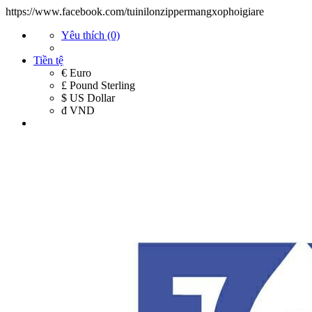
https://www.facebook.com/tuinilonzippermangxophoigiare
Yêu thích (0)
Tiền tệ
€ Euro
£ Pound Sterling
$ US Dollar
đ VND