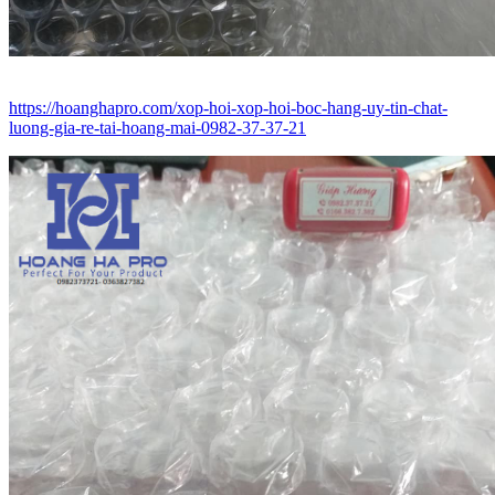
https://hoanghapro.com/xop-hoi-xop-hoi-boc-hang-uy-tin-chat-
luong-gia-re-tai-hoang-mai-0982-37-37-21