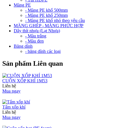
Màng PE
- Màng PE khổ 500mm
- Màng PE khổ 250mm
- Màng PE khổ nhỏ theo yêu cầu
MÀNG GHÉP - MÀNG PHỨC HỢP
Dây thít nhựa (Lạt Nhựa)
- Màu trắng
- Màu đen
Băng dính
- băng dính các loại
Sản phẩm Liên quan
CUỘN XỐP KHÍ 1M53
Liên hệ
Mua ngay
Tấm xốp khí
Liên hệ
Mua ngay