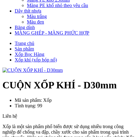
Màng PE khổ nhỏ theo yêu cầu
Dây thít nhựa
Màu trắng
Màu đen
Băng dính
MÀNG GHÉP - MÀNG PHỨC HỢP
Trang chủ
Sản phẩm
Xốp Bọc Hàng
Xốp khí (xốp bóp nổ)
CUỘN XỐP KHÍ - D30mm
Mã sản phẩm: Xốp
Tình trạng: 99
Liên hệ
Xốp là một sản phẩm phổ biến được sử dụng nhiều trong công
nghiệp để chống va đập, chầy xước cho sản phẩm trong quá trình