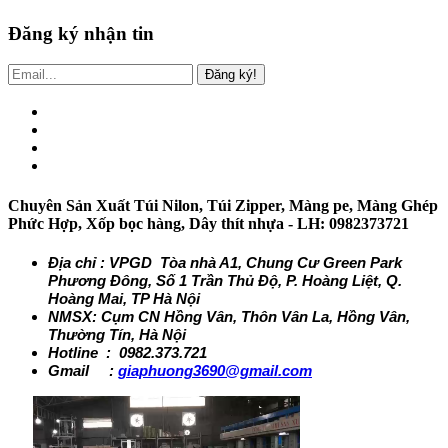
Đăng ký nhận tin
Đăng ký!
Chuyên Sản Xuất Túi Nilon, Túi Zipper, Màng pe, Màng Ghép
Phức Hợp, Xốp bọc hàng, Dây thít nhựa - LH: 0982373721
Địa chỉ : VPGD Tòa nhà A1, Chung Cư Green Park
Phương Đông, Số 1 Trần Thủ Độ, P. Hoàng Liệt, Q.
Hoàng Mai, TP Hà Nội
NMSX: Cụm CN Hồng Vân, Thôn Vân La, Hồng Vân,
Thường Tín, Hà Nội
Hotline : 0982.373.721
Gmail :
giaphuong3690@gmail.com