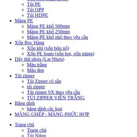
Túi PE
Túi OPP
Túi HDPE
Màng PE
Màng PE khổ 500mm
Màng PE khổ 250mm
Màng PE khổ nhỏ theo yêu cầu
Xốp Bọc Hàng
Xốp khí (xốp bóp nổ)
Xốp PE foam (xốp bọt, xốp màng)
Dây thít nhựa (Lạt Nhựa)
Màu trắng
Màu đen
Túi zipper
Túi Zipper có sẵn
túi zipper
Túi zipper SX theo yêu cầu
TÚI ZIPPER VIỀN TRẮNG
Băng dính
băng dính các loại
MÀNG GHÉP - MÀNG PHỨC HỢP
Trang chủ
Trang chủ
Túi Nilon