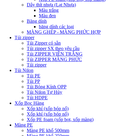
Dây thít nhựa (Lạt Nhựa)
Màu trắng
Màu đen
Băng dính
băng dính các loại
MÀNG GHÉP - MÀNG PHỨC HỢP
Túi zipper
Túi Zipper có sẵn
Túi zipper SX theo yêu cầu
Túi ZIPPER VIỀN TRẮNG
Túi ZIPPER MÀNG PHỨC
Túi zipper
Túi Nilon
Túi PE
Túi PP
Túi Bóng Kính OPP
Túi Nilon Tự Hủy
Túi HDPE
Xốp Bọc Hàng
Xốp khí (xốp bóp nổ)
Xốp khí (xốp bóp nổ)
Xốp PE foam (xốp bọt, xốp màng)
Màng PE
Màng PE khổ 500mm
Màng PE khổ 250mm