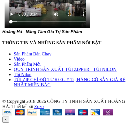
Hoàng Hà - Nâng Tầm Gía Trị Sản Phẩm
THÔNG TIN VÀ NHỮNG SẢN PHẤM NỔI BẬT
Sản Phẩm Bán Chạy
Video
Sản Phẩm Mới
QUY TRÌNH SẢN XUẤT TÚI ZIPPER - TÚI NILON
Túi Nilon
TÚI ZIP CHỈ ĐỎ TỪ # 00 - # 12, HÀNG CÓ SẴN GIÁ RẺ
NHẤT MIỀN BẮC
© Copyright 2018-2026 CÔNG TY TNHH SẢN XUẤT HOÀNG
HÀ.
Thiết kế bởi
Zozo
×