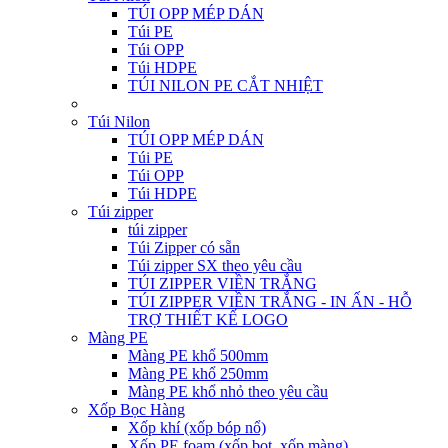
TÚI OPP MÉP DÁN
Túi PE
Túi OPP
Túi HDPE
TÚI NILON PE CẮT NHIỆT
Túi Nilon
TÚI OPP MÉP DÁN
Túi PE
Túi OPP
Túi HDPE
Túi zipper
túi zipper
Túi Zipper có sẵn
Túi zipper SX theo yêu cầu
TÚI ZIPPER VIỀN TRẮNG
TÚI ZIPPER VIỀN TRẮNG - IN ẤN - HỖ
TRỢ THIẾT KẾ LOGO
Màng PE
Màng PE khổ 500mm
Màng PE khổ 250mm
Màng PE khổ nhỏ theo yêu cầu
Xốp Bọc Hàng
Xốp khí (xốp bóp nổ)
Xốp PE foam (xốp bọt, xốp màng)