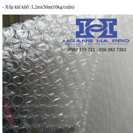
- Xốp khí khổ :1,2mx50m(10kg/cuộn)