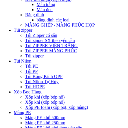
Màu trắng
Màu đen
Băng dính
băng dính các loại
MÀNG GHÉP - MÀNG PHỨC HỢP
Túi zipper
Túi Zipper có sẵn
Túi zipper SX theo yêu cầu
Túi ZIPPER VIỀN TRẮNG
Túi ZIPPER MÀNG PHỨC
Túi zipper
Túi Nilon
Túi PE
Túi PP
Túi Bóng Kính OPP
Túi Nilon Tự Hủy
Túi HDPE
Xốp Bọc Hàng
Xốp khí (xốp bóp nổ)
Xốp khí (xốp bóp nổ)
Xốp PE foam (xốp bọt, xốp màng)
Màng PE
Màng PE khổ 500mm
Màng PE khổ 250mm
Màng PE khổ nhỏ theo yêu cầu