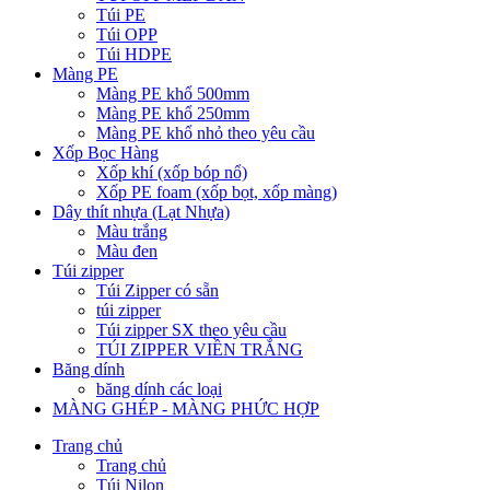
Túi PE
Túi OPP
Túi HDPE
Màng PE
Màng PE khổ 500mm
Màng PE khổ 250mm
Màng PE khổ nhỏ theo yêu cầu
Xốp Bọc Hàng
Xốp khí (xốp bóp nổ)
Xốp PE foam (xốp bọt, xốp màng)
Dây thít nhựa (Lạt Nhựa)
Màu trắng
Màu đen
Túi zipper
Túi Zipper có sẵn
túi zipper
Túi zipper SX theo yêu cầu
TÚI ZIPPER VIỀN TRẮNG
Băng dính
băng dính các loại
MÀNG GHÉP - MÀNG PHỨC HỢP
Trang chủ
Trang chủ
Túi Nilon