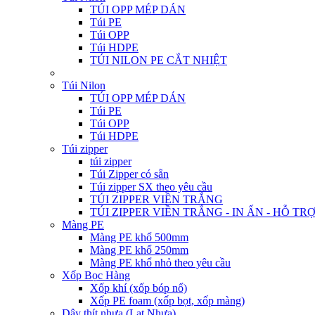
TÚI OPP MÉP DÁN
Túi PE
Túi OPP
Túi HDPE
TÚI NILON PE CẮT NHIỆT
Túi Nilon
TÚI OPP MÉP DÁN
Túi PE
Túi OPP
Túi HDPE
Túi zipper
túi zipper
Túi Zipper có sẵn
Túi zipper SX theo yêu cầu
TÚI ZIPPER VIỀN TRẮNG
TÚI ZIPPER VIỀN TRẮNG - IN ẤN - HỖ TR
Màng PE
Màng PE khổ 500mm
Màng PE khổ 250mm
Màng PE khổ nhỏ theo yêu cầu
Xốp Bọc Hàng
Xốp khí (xốp bóp nổ)
Xốp PE foam (xốp bọt, xốp màng)
Dây thít nhựa (Lạt Nhựa)