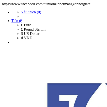
https://www.facebook.com/tuinilonzippermangxophoigiare
Yêu thích (0)
Tiền tệ
€ Euro
£ Pound Sterling
$ US Dollar
đ VND