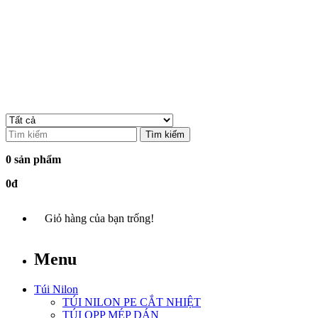
Tìm kiếm
0 sản phẩm
0đ
Giỏ hàng của bạn trống!
Menu
Túi Nilon
TÚI NILON PE CẮT NHIỆT
TÚI OPP MÉP DÁN