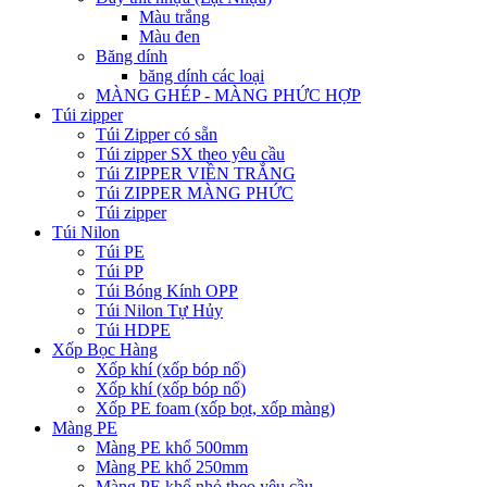
Màu trắng
Màu đen
Băng dính
băng dính các loại
MÀNG GHÉP - MÀNG PHỨC HỢP
Túi zipper
Túi Zipper có sẵn
Túi zipper SX theo yêu cầu
Túi ZIPPER VIỀN TRẮNG
Túi ZIPPER MÀNG PHỨC
Túi zipper
Túi Nilon
Túi PE
Túi PP
Túi Bóng Kính OPP
Túi Nilon Tự Hủy
Túi HDPE
Xốp Bọc Hàng
Xốp khí (xốp bóp nổ)
Xốp khí (xốp bóp nổ)
Xốp PE foam (xốp bọt, xốp màng)
Màng PE
Màng PE khổ 500mm
Màng PE khổ 250mm
Màng PE khổ nhỏ theo yêu cầu