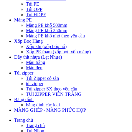
Túi PE
Túi OPP
Túi HDPE
Màng PE
Màng PE khổ 500mm
Màng PE khổ 250mm
Màng PE khổ nhỏ theo yêu cầu
Xốp Bọc Hàng
Xốp khí (xốp bóp nổ)
Xốp PE foam (xốp bọt, xốp màng)
Dây thít nhựa (Lạt Nhựa)
Màu trắng
Màu đen
Túi zipper
Túi Zipper có sẵn
túi zipper
Túi zipper SX theo yêu cầu
TÚI ZIPPER VIỀN TRẮNG
Băng dính
băng dính các loại
MÀNG GHÉP - MÀNG PHỨC HỢP
Trang chủ
Trang chủ
Túi Nilon