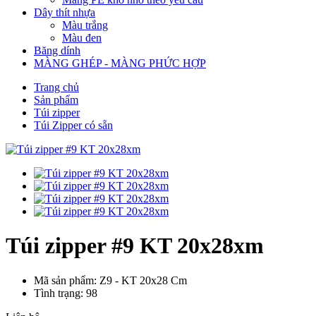
Dây thít nhựa
Màu trắng
Màu đen
Băng dính
MÀNG GHÉP - MÀNG PHỨC HỢP
Trang chủ
Sản phẩm
Túi zipper
Túi Zipper có sẵn
Túi zipper #9 KT 20x28xm
Mã sản phẩm: Z9 - KT 20x28 Cm
Tình trạng: 98