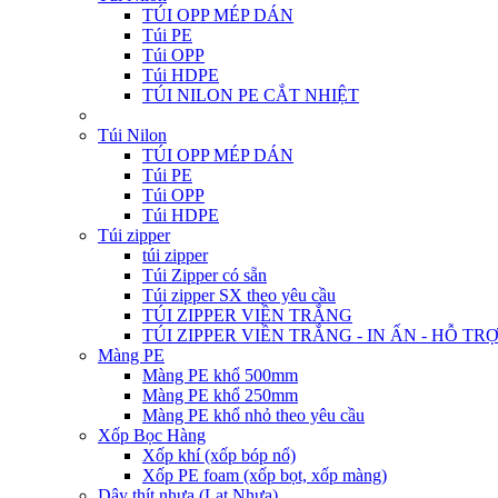
TÚI OPP MÉP DÁN
Túi PE
Túi OPP
Túi HDPE
TÚI NILON PE CẮT NHIỆT
Túi Nilon
TÚI OPP MÉP DÁN
Túi PE
Túi OPP
Túi HDPE
Túi zipper
túi zipper
Túi Zipper có sẵn
Túi zipper SX theo yêu cầu
TÚI ZIPPER VIỀN TRẮNG
TÚI ZIPPER VIỀN TRẮNG - IN ẤN - HỖ TR
Màng PE
Màng PE khổ 500mm
Màng PE khổ 250mm
Màng PE khổ nhỏ theo yêu cầu
Xốp Bọc Hàng
Xốp khí (xốp bóp nổ)
Xốp PE foam (xốp bọt, xốp màng)
Dây thít nhựa (Lạt Nhựa)