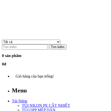
Tìm kiếm
0 sản phẩm
0đ
Giỏ hàng của bạn trống!
Menu
Túi Nilon
TÚI NILON PE CẮT NHIỆT
TÚI OPP MÉP DÁN