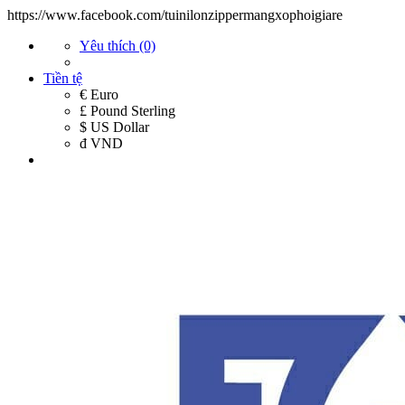
https://www.facebook.com/tuinilonzippermangxophoigiare
Yêu thích (0)
Tiền tệ
€ Euro
£ Pound Sterling
$ US Dollar
đ VND