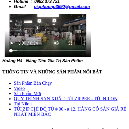
Hotline : 0982.373.721
Gmail :
giaphuong3690@gmail.com
Hoàng Hà - Nâng Tầm Gía Trị Sản Phẩm
THÔNG TIN VÀ NHỮNG SẢN PHẤM NỔI BẬT
Sản Phẩm Bán Chạy
Video
Sản Phẩm Mới
QUY TRÌNH SẢN XUẤT TÚI ZIPPER - TÚI NILON
Túi Nilon
TÚI ZIP CHỈ ĐỎ TỪ # 00 - # 12, HÀNG CÓ SẴN GIÁ RẺ
NHẤT MIỀN BẮC