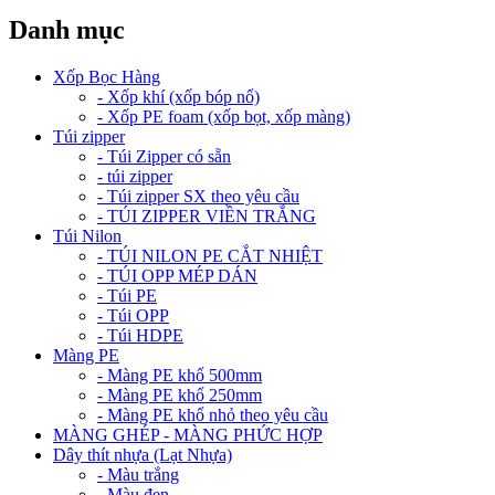
Danh mục
Xốp Bọc Hàng
- Xốp khí (xốp bóp nổ)
- Xốp PE foam (xốp bọt, xốp màng)
Túi zipper
- Túi Zipper có sẵn
- túi zipper
- Túi zipper SX theo yêu cầu
- TÚI ZIPPER VIỀN TRẮNG
Túi Nilon
- TÚI NILON PE CẮT NHIỆT
- TÚI OPP MÉP DÁN
- Túi PE
- Túi OPP
- Túi HDPE
Màng PE
- Màng PE khổ 500mm
- Màng PE khổ 250mm
- Màng PE khổ nhỏ theo yêu cầu
MÀNG GHÉP - MÀNG PHỨC HỢP
Dây thít nhựa (Lạt Nhựa)
- Màu trắng
- Màu đen