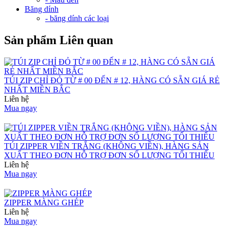
Băng dính
- băng dính các loại
Sản phẩm Liên quan
TÚI ZIP CHỈ ĐỎ TỪ # 00 ĐẾN # 12, HÀNG CÓ SẴN GIÁ RẺ
NHẤT MIỀN BẮC
Liên hệ
Mua ngay
TÚI ZIPPER VIỀN TRẮNG (KHÔNG VIỀN), HÀNG SẢN
XUẤT THEO ĐƠN HỖ TRỢ ĐƠN SỐ LƯỢNG TỐI THIỂU
Liên hệ
Mua ngay
ZIPPER MÀNG GHÉP
Liên hệ
Mua ngay