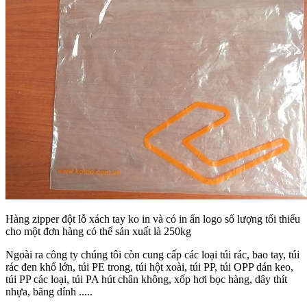
Hàng zipper đột lỗ xách tay ko in và có in ấn logo số lượng tối thiểu
cho một đơn hàng có thể sản xuất là 250kg
Ngoài ra công ty chúng tôi còn cung cấp các loại túi rác, bao tay, túi
rác đen khổ lớn, túi PE trong, túi hột xoài, túi PP, túi OPP dán keo,
túi PP các loại, túi PA hút chân không, xốp hơi bọc hàng, dây thít
nhựa, băng dính .....