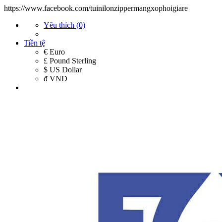
https://www.facebook.com/tuinilonzippermangxophoigiare
Yêu thích (0)
Tiền tệ
€ Euro
£ Pound Sterling
$ US Dollar
đ VND