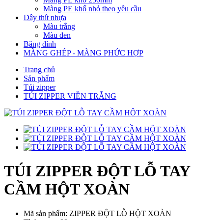
Màng PE khổ nhỏ theo yêu cầu
Dây thít nhựa
Màu trắng
Màu đen
Băng dính
MÀNG GHÉP - MÀNG PHỨC HỢP
Trang chủ
Sản phẩm
Túi zipper
TÚI ZIPPER VIỀN TRẮNG
TÚI ZIPPER ĐỘT LỖ TAY
CẦM HỘT XOÀN
Mã sản phẩm: ZIPPER ĐỘT LỖ HỘT XOÀN