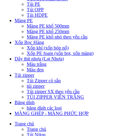
Túi PE
Túi OPP
Túi HDPE
Màng PE
Màng PE khổ 500mm
Màng PE khổ 250mm
Màng PE khổ nhỏ theo yêu cầu
Xốp Bọc Hàng
Xốp khí (xốp bóp nổ)
Xốp PE foam (xốp bọt, xốp màng)
Dây thít nhựa (Lạt Nhựa)
Màu trắng
Màu đen
Túi zipper
Túi Zipper có sẵn
túi zipper
Túi zipper SX theo yêu cầu
TÚI ZIPPER VIỀN TRẮNG
Băng dính
băng dính các loại
MÀNG GHÉP - MÀNG PHỨC HỢP
Trang chủ
Trang chủ
Túi Nilon