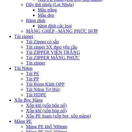
Dây thít nhựa (Lạt Nhựa)
Màu trắng
Màu đen
Băng dính
băng dính các loại
MÀNG GHÉP - MÀNG PHỨC HỢP
Túi zipper
Túi Zipper có sẵn
Túi zipper SX theo yêu cầu
Túi ZIPPER VIỀN TRẮNG
Túi ZIPPER MÀNG PHỨC
Túi zipper
Túi Nilon
Túi PE
Túi PP
Túi Bóng Kính OPP
Túi Nilon Tự Hủy
Túi HDPE
Xốp Bọc Hàng
Xốp khí (xốp bóp nổ)
Xốp khí (xốp bóp nổ)
Xốp PE foam (xốp bọt, xốp màng)
Màng PE
Màng PE khổ 500mm
Màng PE khổ 250mm