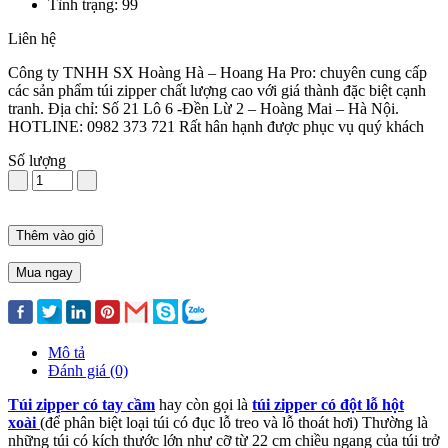
Tình trạng: 99
Liên hệ
Công ty TNHH SX Hoàng Hà – Hoang Ha Pro: chuyên cung cấp
các sản phẩm túi zipper chất lượng cao với giá thành đặc biệt cạnh
tranh. Địa chỉ: Số 21 Lô 6 -Đền Lừ 2 – Hoàng Mai – Hà Nội.
HOTLINE: 0982 373 721 Rất hân hạnh được phục vụ quý khách
Số lượng
Thêm vào giỏ
Mua ngay
Mô tả
Đánh giá (0)
Túi zipper có tay cầm
hay còn gọi là
túi zipper có đột lỗ hột
xoài
(để phân biệt loại túi có đục lỗ treo và lỗ thoát hơi) Thường là
những túi có kích thước lớn như cỡ từ 22 cm chiều ngang của túi trở