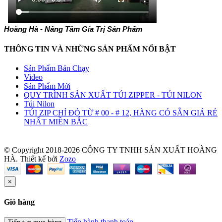
Hoàng Hà - Nâng Tầm Gía Trị Sản Phẩm
THÔNG TIN VÀ NHỮNG SẢN PHẤM NỔI BẬT
Sản Phẩm Bán Chạy
Video
Sản Phẩm Mới
QUY TRÌNH SẢN XUẤT TÚI ZIPPER - TÚI NILON
Túi Nilon
TÚI ZIP CHỈ ĐỎ TỪ # 00 - # 12, HÀNG CÓ SẴN GIÁ RẺ
NHẤT MIỀN BẮC
© Copyright 2018-2026 CÔNG TY TNHH SẢN XUẤT HOÀNG
HÀ.
Thiết kế bởi
Zozo
×
Giỏ hàng
Tiến hành thanh toán