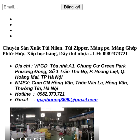
Đăng ký!
Chuyên Sản Xuất Túi Nilon, Túi Zipper, Màng pe, Màng Ghép
Phức Hợp, Xốp bọc hàng, Dây thít nhựa - LH: 0982373721
Địa chỉ : VPGD Tòa nhà A1, Chung Cư Green Park
Phương Đông, Số 1 Trần Thủ Độ, P. Hoàng Liệt, Q.
Hoàng Mai, TP Hà Nội
NMSX: Cụm CN Hồng Vân, Thôn Vân La, Hồng Vân,
Thường Tín, Hà Nội
Hotline : 0982.373.721
Gmail :
giaphuong3690@gmail.com