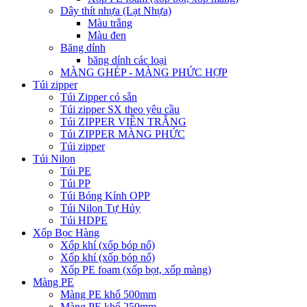
Dây thít nhựa (Lạt Nhựa)
Màu trắng
Màu đen
Băng dính
băng dính các loại
MÀNG GHÉP - MÀNG PHỨC HỢP
Túi zipper
Túi Zipper có sẵn
Túi zipper SX theo yêu cầu
Túi ZIPPER VIỀN TRẮNG
Túi ZIPPER MÀNG PHỨC
Túi zipper
Túi Nilon
Túi PE
Túi PP
Túi Bóng Kính OPP
Túi Nilon Tự Hủy
Túi HDPE
Xốp Bọc Hàng
Xốp khí (xốp bóp nổ)
Xốp khí (xốp bóp nổ)
Xốp PE foam (xốp bọt, xốp màng)
Màng PE
Màng PE khổ 500mm
Màng PE khổ 250mm