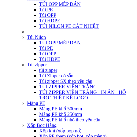
TÚI OPP MÉP DÁN
Túi PE
Túi OPP
Túi HDPE
TÚI NILON PE CẮT NHIỆT
Túi Nilon
TÚI OPP MÉP DÁN
Túi PE
Túi OPP
Túi HDPE
Túi zipper
túi zipper
Túi Zipper có sẵn
Túi zipper SX theo yêu cầu
TÚI ZIPPER VIỀN TRẮNG
TÚI ZIPPER VIỀN TRẮNG - IN ẤN - HỖ
TRỢ THIẾT KẾ LOGO
Màng PE
Màng PE khổ 500mm
Màng PE khổ 250mm
Màng PE khổ nhỏ theo yêu cầu
Xốp Bọc Hàng
Xốp khí (xốp bóp nổ)
Xốp PE foam (xốp bọt, xốp màng)