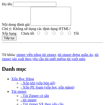
Họ tên
Nội dung đánh giá
Chú ý:
Không sử dụng các định dạng HTML!
Xếp hạng
Chưa tốt
Tốt
Tiếp tục
Từ khóa:
zipper viền trắng túi zipper
,
túi zipper đựng quần áo
,
túi
zipper sản xuất theo yêu cầu túi miết miệng túi vuốt mép
Danh mục
Xốp Bọc Hàng
- Xốp khí (xốp bóp nổ)
- Xốp PE foam (xốp bọt, xốp màng)
Túi zipper
- Túi Zipper có sẵn
- túi zipper
- Túi zipper SX theo yêu cầu