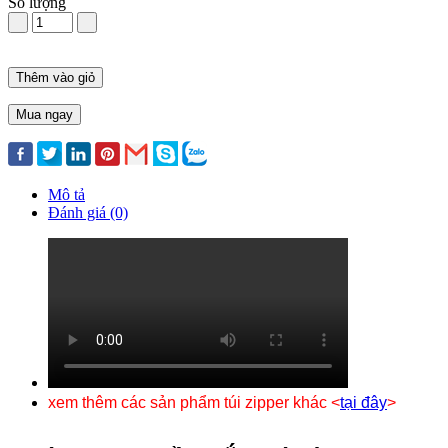
Số lượng
Thêm vào giỏ
Mua ngay
Mô tả
Đánh giá (0)
xem thêm các sản phẩm túi zipper khác <
tại đây
>