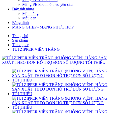
Màng PE khổ nhỏ theo yêu cầu
Dây thít nhựa
Màu trắng
Màu đen
Băng dính
MÀNG GHÉP - MÀNG PHỨC HỢP
Trang chủ
Sản phẩm
Túi zipper
TÚI ZIPPER VIỀN TRẮNG