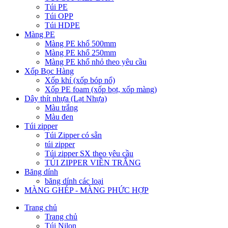
Túi PE
Túi OPP
Túi HDPE
Màng PE
Màng PE khổ 500mm
Màng PE khổ 250mm
Màng PE khổ nhỏ theo yêu cầu
Xốp Bọc Hàng
Xốp khí (xốp bóp nổ)
Xốp PE foam (xốp bọt, xốp màng)
Dây thít nhựa (Lạt Nhựa)
Màu trắng
Màu đen
Túi zipper
Túi Zipper có sẵn
túi zipper
Túi zipper SX theo yêu cầu
TÚI ZIPPER VIỀN TRẮNG
Băng dính
băng dính các loại
MÀNG GHÉP - MÀNG PHỨC HỢP
Trang chủ
Trang chủ
Túi Nilon