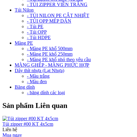
- TÚI ZIPPER VIỀN TRẮNG
Túi Nilon
- TÚI NILON PE CẮT NHIỆT
- TÚI OPP MÉP DÁN
- Túi PE
- Túi OPP
- Túi HDPE
Màng PE
- Màng PE khổ 500mm
- Màng PE khổ 250mm
- Màng PE khổ nhỏ theo yêu cầu
MÀNG GHÉP - MÀNG PHỨC HỢP
Dây thít nhựa (Lạt Nhựa)
- Màu trắng
- Màu đen
Băng dính
- băng dính các loại
Sản phẩm Liên quan
Túi zipper #00 KT 4x5cm
Liên hệ
Mua ngay