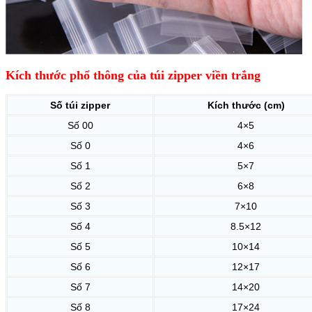
Kích thước phổ thông của túi zipper viền trắng
Số túi zipper
Kích thước (cm)
Số 00
4×5
Số 0
4×6
Số 1
5×7
Số 2
6×8
Số 3
7×10
Số 4
8.5×12
Số 5
10×14
Số 6
12×17
Số 7
14×20
Số 8
17×24