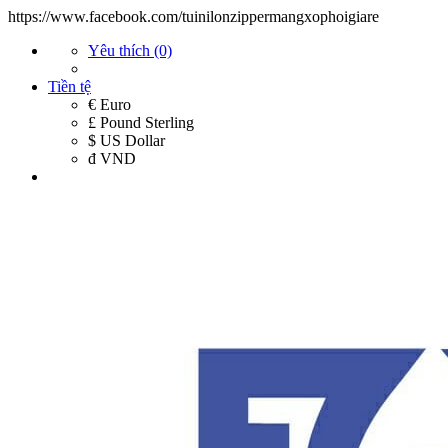
https://www.facebook.com/tuinilonzippermangxophoigiare
Yêu thích (0)
Tiền tệ
€ Euro
£ Pound Sterling
$ US Dollar
đ VND