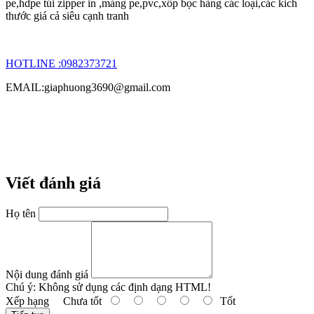
pe,hdpe túi zipper in ,màng pe,pvc,xôp bọc hàng các loại,các kich
thước giá cả siêu cạnh tranh
HOTLINE :0982373721
EMAIL:giaphuong3690@gmail.com
Viết đánh giá
Họ tên
Nội dung đánh giá
Chú ý:
Không sử dụng các định dạng HTML!
Xếp hạng
Chưa tốt
Tốt