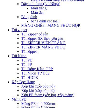
Dây thít nhựa (Lạt Nhựa)
Màu trắng
Màu đen
Băng dính
băng dính các loại
MÀNG GHÉP - MÀNG PHỨC HỢP
Túi zipper
Túi Zipper có sẵn
Túi zipper SX theo yêu cầu
Túi ZIPPER VIỀN TRẮNG
Túi ZIPPER MÀNG PHỨC
Túi zipper
Túi Nilon
Túi PE
Túi PP
Túi Bóng Kính OPP
Túi Nilon Tự Hủy
Túi HDPE
Xốp Bọc Hàng
Xốp khí (xốp bóp nổ)
Xốp khí (xốp bóp nổ)
Xốp PE foam (xốp bọt, xốp màng)
Màng PE
Màng PE khổ 500mm
Màng PE khổ 250mm