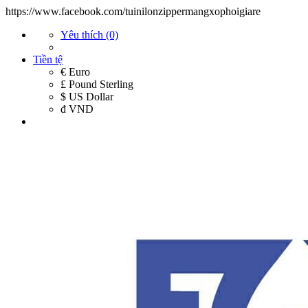
https://www.facebook.com/tuinilonzippermangxophoigiare
Yêu thích (0)
Tiền tệ
€ Euro
£ Pound Sterling
$ US Dollar
đ VND