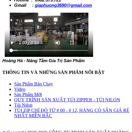
Hotline : 0982.373.721
Gmail :
giaphuong3690@gmail.com
Hoàng Hà - Nâng Tầm Gía Trị Sản Phẩm
THÔNG TIN VÀ NHỮNG SẢN PHẤM NỔI BẬT
Sản Phẩm Bán Chạy
Video
Sản Phẩm Mới
QUY TRÌNH SẢN XUẤT TÚI ZIPPER - TÚI NILON
Túi Nilon
TÚI ZIP CHỈ ĐỎ TỪ # 00 - # 12, HÀNG CÓ SẴN GIÁ RẺ
NHẤT MIỀN BẮC