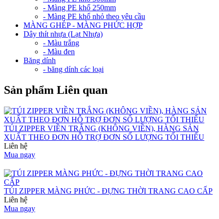
- Màng PE khổ 250mm
- Màng PE khổ nhỏ theo yêu cầu
MÀNG GHÉP - MÀNG PHỨC HỢP
Dây thít nhựa (Lạt Nhựa)
- Màu trắng
- Màu đen
Băng dính
- băng dính các loại
Sản phẩm Liên quan
TÚI ZIPPER VIỀN TRẮNG (KHÔNG VIỀN), HÀNG SẢN
XUẤT THEO ĐƠN HỖ TRỢ ĐƠN SỐ LƯỢNG TỐI THIỂU
Liên hệ
Mua ngay
TÚI ZIPPER MÀNG PHỨC - ĐỰNG THỜI TRANG CAO CẤP
Liên hệ
Mua ngay