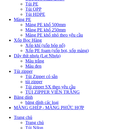
Túi PE
Túi OPP
Túi HDPE
Màng PE
Màng PE khổ 500mm
Màng PE khổ 250mm
Màng PE khổ nhỏ theo yêu cầu
Xốp Bọc Hàng
Xốp khí (xốp bóp nổ)
Xốp PE foam (xốp bọt, xốp màng)
Dây thít nhựa (Lạt Nhựa)
Màu trắng
Màu đen
Túi zipper
Túi Zipper có sẵn
túi zipper
Túi zipper SX theo yêu cầu
TÚI ZIPPER VIỀN TRẮNG
Băng dính
băng dính các loại
MÀNG GHÉP - MÀNG PHỨC HỢP
Trang chủ
Trang chủ
Túi Nilon