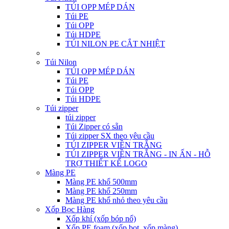
TÚI OPP MÉP DÁN
Túi PE
Túi OPP
Túi HDPE
TÚI NILON PE CẮT NHIỆT
Túi Nilon
TÚI OPP MÉP DÁN
Túi PE
Túi OPP
Túi HDPE
Túi zipper
túi zipper
Túi Zipper có sẵn
Túi zipper SX theo yêu cầu
TÚI ZIPPER VIỀN TRẮNG
TÚI ZIPPER VIỀN TRẮNG - IN ẤN - HỖ
TRỢ THIẾT KẾ LOGO
Màng PE
Màng PE khổ 500mm
Màng PE khổ 250mm
Màng PE khổ nhỏ theo yêu cầu
Xốp Bọc Hàng
Xốp khí (xốp bóp nổ)
Xốp PE foam (xốp bọt, xốp màng)