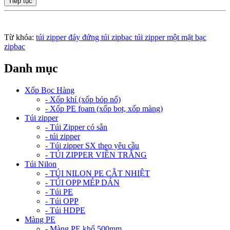
Tiếp tục
Từ khóa:
túi zipper đáy đứng túi zipbac túi zipper một mặt bạc
zipbac
Danh mục
Xốp Bọc Hàng
- Xốp khí (xốp bóp nổ)
- Xốp PE foam (xốp bọt, xốp màng)
Túi zipper
- Túi Zipper có sẵn
- túi zipper
- Túi zipper SX theo yêu cầu
- TÚI ZIPPER VIỀN TRẮNG
Túi Nilon
- TÚI NILON PE CẮT NHIỆT
- TÚI OPP MÉP DÁN
- Túi PE
- Túi OPP
- Túi HDPE
Màng PE
- Màng PE khổ 500mm