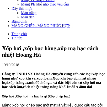
Màng PE khổ nhỏ theo yêu cầu
Dây thít nhựa
Màu trắng
Màu đen
Băng dính
MÀNG GHÉP - MÀNG PHỨC HỢP
Trang chủ
Tin tức
Xốp hơi ,xốp bọc hàng,xốp mạ bạc cách
nhiệt Hoàng Hà
19/10/2018
Công ty TNHH SX Hoàng Hà chuyên cung cấp các loại xốp bọc
hàng như xốp khí và xốp foam,Xốp khí bao gôm rất nhiều
loại,xốp trắng ,xanh,đỏ ,hồng... và đặc biệt còn có xốp hơi mạ
bạc cách âm,cách nhiệt trống nóng khổ 1m55 x 40m dài
Xốp hơi ,Xốp hơi mạ bạc la gì (Xốp ghép bạc)
được cấu tạo bởi
Màng xốp hơi ghép bạc
một mặt là vật liệu