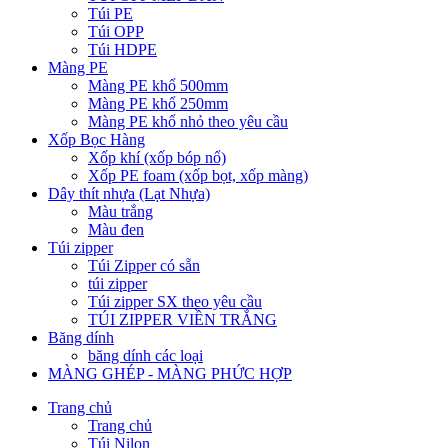
Túi PE
Túi OPP
Túi HDPE
Màng PE
Màng PE khổ 500mm
Màng PE khổ 250mm
Màng PE khổ nhỏ theo yêu cầu
Xốp Bọc Hàng
Xốp khí (xốp bóp nổ)
Xốp PE foam (xốp bọt, xốp màng)
Dây thít nhựa (Lạt Nhựa)
Màu trắng
Màu đen
Túi zipper
Túi Zipper có sẵn
túi zipper
Túi zipper SX theo yêu cầu
TÚI ZIPPER VIỀN TRẮNG
Băng dính
băng dính các loại
MÀNG GHÉP - MÀNG PHỨC HỢP
Trang chủ
Trang chủ
Túi Nilon