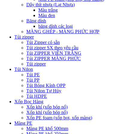
Dây thít nhựa (Lạt Nhựa)
Màu trắng
Màu đen
Băng dính
băng dính các loại
MÀNG GHÉP - MÀNG PHỨC HỢP
Túi zipper
Túi Zipper có sẵn
Túi zipper SX theo yêu cầu
Túi ZIPPER VIỀN TRẮNG
Túi ZIPPER MÀNG PHỨC
Túi zipper
Túi Nilon
Túi PE
Túi PP
Túi Bóng Kính OPP
Túi Nilon Tự Hủy
Túi HDPE
Xốp Bọc Hàng
Xốp khí (xốp bóp nổ)
Xốp khí (xốp bóp nổ)
Xốp PE foam (xốp bọt, xốp màng)
Màng PE
Màng PE khổ 500mm
Màng PE khổ 250mm