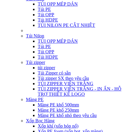
TÚI OPP MÉP DÁN
Túi PE
Túi OPP
Túi HDPE
TÚI NILON PE CẮT NHIỆT
Túi Nilon
TÚI OPP MÉP DÁN
Túi PE
Túi OPP
Túi HDPE
Túi zipper
túi zipper
Túi Zipper có sẵn
Túi zipper SX theo yêu cầu
TÚI ZIPPER VIỀN TRẮNG
TÚI ZIPPER VIỀN TRẮNG - IN ẤN - HỖ
TRỢ THIẾT KẾ LOGO
Màng PE
Màng PE khổ 500mm
Màng PE khổ 250mm
Màng PE khổ nhỏ theo yêu cầu
Xốp Bọc Hàng
Xốp khí (xốp bóp nổ)
Xốp PE foam (xốp bọt, xốp màng)