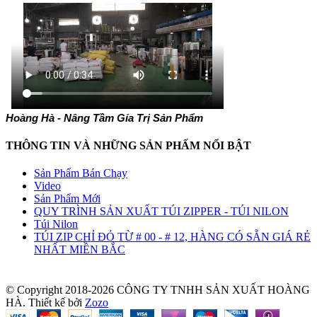
Hoàng Hà - Nâng Tầm Gía Trị Sản Phẩm
THÔNG TIN VÀ NHỮNG SẢN PHẤM NỔI BẬT
Sản Phẩm Bán Chạy
Video
Sản Phẩm Mới
QUY TRÌNH SẢN XUẤT TÚI ZIPPER - TÚI NILON
Túi Nilon
TÚI ZIP CHỈ ĐỎ TỪ # 00 - # 12, HÀNG CÓ SẴN GIÁ RẺ
NHẤT MIỀN BẮC
© Copyright 2018-2026 CÔNG TY TNHH SẢN XUẤT HOÀNG
HÀ.
Thiết kế bởi
Zozo