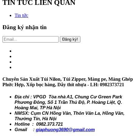
TIN TỨC LIÊN QUAN
Tin tức
Đăng ký nhận tin
Đăng ký!
Chuyên Sản Xuất Túi Nilon, Túi Zipper, Màng pe, Màng Ghép
Phức Hợp, Xốp bọc hàng, Dây thít nhựa - LH: 0982373721
Địa chỉ : VPGD Tòa nhà A1, Chung Cư Green Park
Phương Đông, Số 1 Trần Thủ Độ, P. Hoàng Liệt, Q.
Hoàng Mai, TP Hà Nội
NMSX: Cụm CN Hồng Vân, Thôn Vân La, Hồng Vân,
Thường Tín, Hà Nội
Hotline : 0982.373.721
Gmail :
giaphuong3690@gmail.com