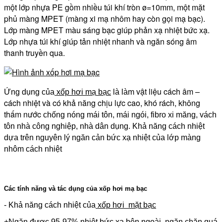
một lớp nhựa PE gồm nhiều túi khí tròn ø=10mm, một mặt
phủ màng MPET (màng xi mạ nhôm hay còn gọi mạ bạc).
Lớp màng MPET màu sáng bạc giúp phản xạ nhiệt bức xạ.
Lớp nhựa túi khí giúp tản nhiệt nhanh và ngăn sóng âm
thanh truyền qua.
vật liệu cách âm –
Ứng dụng của
xốp hơi mạ bạc
là làm
cách nhiệt và có khả năng chịu lực cao, khó rách, không
thấm nước
chống nóng mái tôn, mái ngói, fibro xi măng, vách
tôn nhà công nghiệp, nhà dân dụng. Khả năng cách nhiệt
dựa trên nguyên lý ngăn cản bức xạ nhiệt của lớp màng
nhôm cách nhiệt
Các tính năng và tác dụng của xốp hơi mạ bạc
- Khả năng cách nhiệt của
xốp hơi mặt bạc
+Ngăn được 95-97% nhiệt bức xạ bên ngoài, ngăn chặn quá