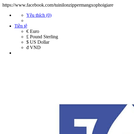
https://www.facebook.com/tuinilonzippermangxophoigiare
Yêu thích (0)
Tiền tệ
€ Euro
£ Pound Sterling
$ US Dollar
đ VND