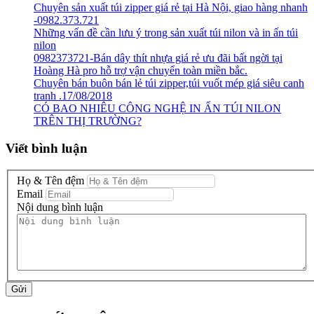
Chuyên sản xuất túi zipper giá rẻ tại Hà Nội, giao hàng nhanh
-0982.373.721
Những vấn đề cần lưu ý trong sản xuất túi nilon và in ấn túi
nilon
0982373721-Bán dây thít nhựa giá rẻ ưu đãi bất ngời tại
Hoàng Hà pro hỗ trợ vận chuyển toàn miền bắc.
Chuyên bán buôn bán lẻ túi zipper,túi vuốt mép giá siêu canh
tranh .17/08/2018
CÓ BAO NHIÊU CÔNG NGHỆ IN ẤN TÚI NILON
TRÊN THỊ TRƯỜNG?
Viết bình luận
Họ & Tên đệm
Email
Nội dung bình luận
Gửi