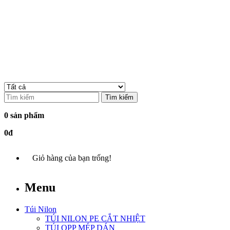
Tìm kiếm
0 sản phẩm
0đ
Giỏ hàng của bạn trống!
Menu
Túi Nilon
TÚI NILON PE CẮT NHIỆT
TÚI OPP MÉP DÁN