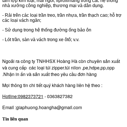
tấm lợp kim loại, mái ngói, fiproximăng trong các hệ thống
nhà xưởng công nghiệp, thương mại và dân dụng.
- Rải trên các loại trần treo, trần nhựa, trần thạch cao; hỗ trợ
các loại vách ngăn;
- Sử dụng trong hệ thống đường ống bảo ôn
- Lót trần, sàn và vách trong xe ôtô; v.v.
Ngoải ra công ty TNHHSX Hoàng Hà còn chuyên sản xuất
và cung cấp các loại túi zipper.túi nilon ,pe,hdpe,pp,opp
.Nhận in ấn và sản xuất theo yêu cầu đơn hàng
Mọi thông tin chi tiết quý khách hàng liên hệ theo :
Hotline:0982373721
- 0363827382
Email :giaphuong.hoangha@gmail.com
Tin liên quan