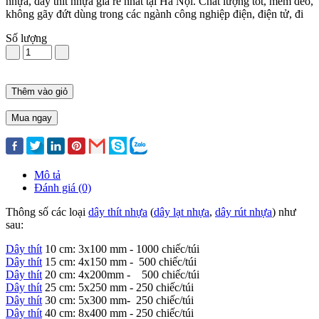
nhựa, dây thít nhựa giá rẻ nhất tại Hà Nội. Chất lượng tốt, mềm dẻo,
không gãy đứt dùng trong các ngành công nghiệp điện, điện tử, đi
Số lượng
Thêm vào giỏ
Mua ngay
Mô tả
Đánh giá (0)
Thông số các loại
dây thít nhựa
(
dây lạt nhựa
,
dây rút nhựa
) như
sau:
Dây thít
10 cm: 3x100 mm - 1000 chiếc/túi
Dây thít
15 cm: 4x150 mm - 500 chiếc/túi
Dây thít
20 cm: 4x200mm - 500 chiếc/túi
Dây thít
25 cm: 5x250 mm - 250 chiếc/túi
Dây thít
30 cm: 5x300 mm- 250 chiếc/túi
Dây thít
40 cm: 8x400 mm - 250 chiếc/túi