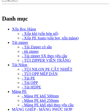
Danh mục
Xốp Bọc Hàng
- Xốp khí (xốp bóp nổ)
- Xốp PE foam (xốp bọt, xốp màng)
Túi zipper
- Túi Zipper có sẵn
- túi zipper
- Túi zipper SX theo yêu cầu
- TÚI ZIPPER VIỀN TRẮNG
Túi Nilon
- TÚI NILON PE CẮT NHIỆT
- TÚI OPP MÉP DÁN
- Túi PE
- Túi OPP
- Túi HDPE
Màng PE
- Màng PE khổ 500mm
- Màng PE khổ 250mm
- Màng PE khổ nhỏ theo yêu cầu
MÀNG GHÉP - MÀNG PHỨC HỢP