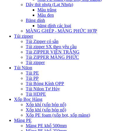
Dây thít nhựa (Lạt Nhựa)
Màu trắng
Màu đen
Băng dính
băng dính các loại
MÀNG GHÉP - MÀNG PHỨC HỢP
Túi zipper
Túi Zipper có sẵn
Túi zipper SX theo yêu cầu
Túi ZIPPER VIỀN TRẮNG
Túi ZIPPER MÀNG PHỨC
Túi zipper
Túi Nilon
Túi PE
Túi PP
Túi Bóng Kính OPP
Túi Nilon Tự Hủy
Túi HDPE
Xốp Bọc Hàng
Xốp khí (xốp bóp nổ)
Xốp khí (xốp bóp nổ)
Xốp PE foam (xốp bọt, xốp màng)
Màng PE
Màng PE khổ 500mm
Màng PE khổ 250mm