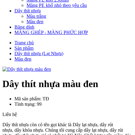
Màng PE khổ nhỏ theo yêu cầu
Dây thít nhựa
Màu trắng
Màu đen
Băng dính
MÀNG GHÉP - MÀNG PHỨC HỢP
Trang chủ
Sản phẩm
Dây thít nhựa (Lạt Nhựa)
Màu đen
Dây thít nhựa màu đen
Mã sản phẩm: TĐ
Tình trạng: 99
Liên hệ
Dây thít nhựa còn có tên gọi khác là Dây lạt nhựa, dây rút
nhựa, dây khóa nhựa. Chúng tôi cung cấp dây lạt nhựa, dây rút