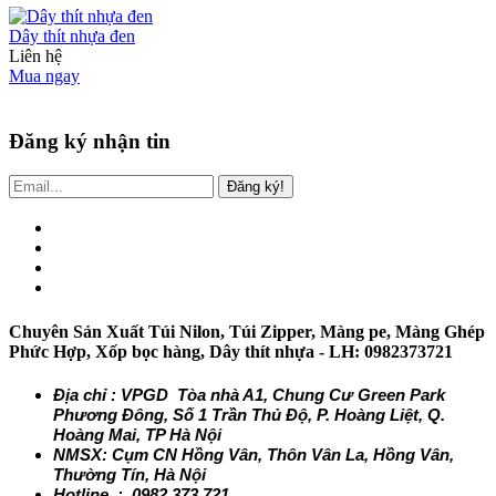
Dây thít nhựa đen
Liên hệ
Mua ngay
Đăng ký nhận tin
Đăng ký!
Chuyên Sản Xuất Túi Nilon, Túi Zipper, Màng pe, Màng Ghép
Phức Hợp, Xốp bọc hàng, Dây thít nhựa - LH: 0982373721
Địa chỉ : VPGD Tòa nhà A1, Chung Cư Green Park
Phương Đông, Số 1 Trần Thủ Độ, P. Hoàng Liệt, Q.
Hoàng Mai, TP Hà Nội
NMSX: Cụm CN Hồng Vân, Thôn Vân La, Hồng Vân,
Thường Tín, Hà Nội
Hotline : 0982.373.721