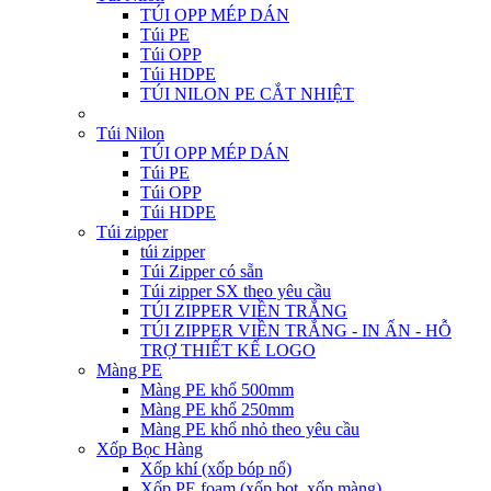
TÚI OPP MÉP DÁN
Túi PE
Túi OPP
Túi HDPE
TÚI NILON PE CẮT NHIỆT
Túi Nilon
TÚI OPP MÉP DÁN
Túi PE
Túi OPP
Túi HDPE
Túi zipper
túi zipper
Túi Zipper có sẵn
Túi zipper SX theo yêu cầu
TÚI ZIPPER VIỀN TRẮNG
TÚI ZIPPER VIỀN TRẮNG - IN ẤN - HỖ
TRỢ THIẾT KẾ LOGO
Màng PE
Màng PE khổ 500mm
Màng PE khổ 250mm
Màng PE khổ nhỏ theo yêu cầu
Xốp Bọc Hàng
Xốp khí (xốp bóp nổ)
Xốp PE foam (xốp bọt, xốp màng)