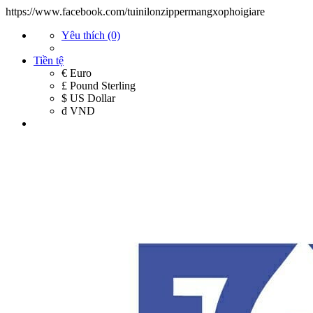
https://www.facebook.com/tuinilonzippermangxophoigiare
Yêu thích (0)
Tiền tệ
€ Euro
£ Pound Sterling
$ US Dollar
đ VND