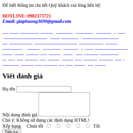
Để biết thông tin chi tiết Quý khách vui lòng liên hệ:
HOTLINE: 0982373721
Email: giaphuong3690@gmail.com
nhựa
dây khóa nhựa
màng PE
màng chít
màng co
màng quấn
pallet
túi nilon
túi nilong
túi nylon
tui zipper
tui miet
tui vuot
mep
tui khoa
day thit nhua
lat nhua
day rut nhua
day khoa
nhua
mang pe
mang chit
mang co
mang quan pallet
tui nilon
tui
nilong
tui nylon
xốp
xốp chống va đập
xốp khí
xốp hơi
màng
xốp
xốp bóp nổ
xop
xop chong va dap
xop khi
xop hoi
xop bop
no
tui xop
túi xốp
xop bot
xốp bọt
xốp màng
xop mang
Viết đánh giá
Họ tên
Nội dung đánh giá
Chú ý:
Không sử dụng các định dạng HTML!
Xếp hạng
Chưa tốt
Tốt
Tiếp tục