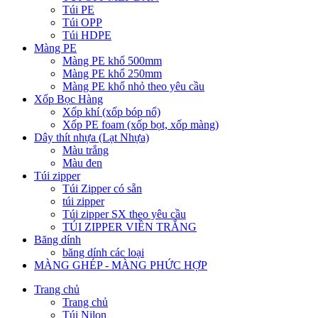
Túi PE
Túi OPP
Túi HDPE
Màng PE
Màng PE khổ 500mm
Màng PE khổ 250mm
Màng PE khổ nhỏ theo yêu cầu
Xốp Bọc Hàng
Xốp khí (xốp bóp nổ)
Xốp PE foam (xốp bọt, xốp màng)
Dây thít nhựa (Lạt Nhựa)
Màu trắng
Màu đen
Túi zipper
Túi Zipper có sẵn
túi zipper
Túi zipper SX theo yêu cầu
TÚI ZIPPER VIỀN TRẮNG
Băng dính
băng dính các loại
MÀNG GHÉP - MÀNG PHỨC HỢP
Trang chủ
Trang chủ
Túi Nilon