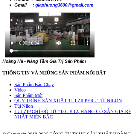
Gmail :
giaphuong3690@gmail.com
Hoàng Hà - Nâng Tầm Gía Trị Sản Phẩm
THÔNG TIN VÀ NHỮNG SẢN PHẤM NỔI BẬT
Sản Phẩm Bán Chạy
Video
Sản Phẩm Mới
QUY TRÌNH SẢN XUẤT TÚI ZIPPER - TÚI NILON
Túi Nilon
TÚI ZIP CHỈ ĐỎ TỪ # 00 - # 12, HÀNG CÓ SẴN GIÁ RẺ
NHẤT MIỀN BẮC