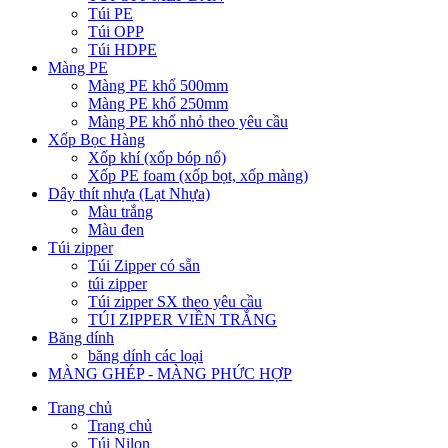
Túi PE
Túi OPP
Túi HDPE
Màng PE
Màng PE khổ 500mm
Màng PE khổ 250mm
Màng PE khổ nhỏ theo yêu cầu
Xốp Bọc Hàng
Xốp khí (xốp bóp nổ)
Xốp PE foam (xốp bọt, xốp màng)
Dây thít nhựa (Lạt Nhựa)
Màu trắng
Màu đen
Túi zipper
Túi Zipper có sẵn
túi zipper
Túi zipper SX theo yêu cầu
TÚI ZIPPER VIỀN TRẮNG
Băng dính
băng dính các loại
MÀNG GHÉP - MÀNG PHỨC HỢP
Trang chủ
Trang chủ
Túi Nilon