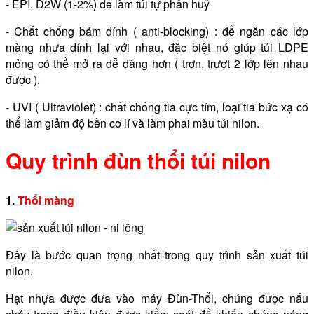
- EPI, D2W (1-2%) để làm túi tự phân huỷ
- Chất chống bám dính ( anti-blocking) : để ngăn các lớp
màng nhựa dính lại với nhau, đặc biệt nó giúp túi LDPE
mỏng có thể mở ra dễ dàng hơn ( trơn, trượt 2 lớp lên nhau
được ).
- UVI ( Ultraviolet) : chất chống tia cực tím, loại tia bức xạ có
thể làm giảm độ bền cơ lí và làm phai màu túi nilon.
Quy trình đùn thổi túi nilon
1.
Thổi màng
Đây là bước quan trọng nhất trong quy trình sản xuất túi
nilon.
Hạt nhựa được đưa vào máy Đùn-Thổi, chúng được nấu