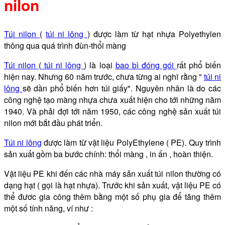
nilon
Túi nilon
(
túi ni lông
) được làm từ hạt nhựa Polyethylen
thông qua quá trình đùn-thổi màng
Túi nilon
(
túi ni lông
) là loại
bao bì đóng gói
rất phổ biến
hiện nay. Nhưng 60 năm trước, chưa từng ai nghĩ rằng "
túi ni
lông
sẽ dần phổ biến hơn túi giấy". Nguyên nhân là do các
công nghệ tạo màng nhựa chưa xuất hiện cho tới những năm
1940. Và phải đợi tới năm 1950, các công nghệ sản xuất túi
nilon mới bắt đầu phát triển.
Túi ni lông
được làm từ vật liệu PolyEthylene ( PE). Quy trình
sản xuất gồm ba bước chính: thổi màng , in ấn , hoàn thiện.
Vật liệu PE khi đến các nhà máy sản xuất túi nilon thường có
dạng hạt ( gọi là hạt nhựa). Trước khi sản xuất, vật liệu PE có
thể đươc gia công thêm bằng một số phụ gia để tăng thêm
một số tính năng, ví như :