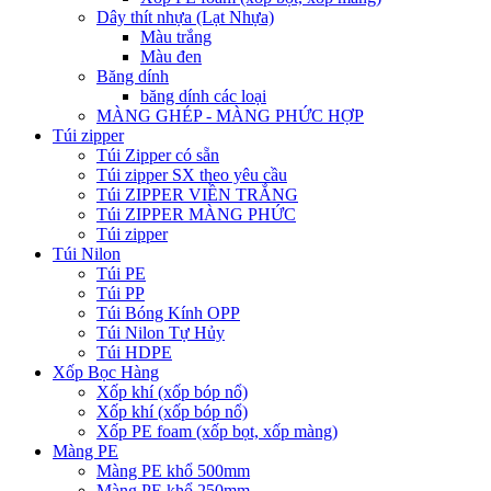
Dây thít nhựa (Lạt Nhựa)
Màu trắng
Màu đen
Băng dính
băng dính các loại
MÀNG GHÉP - MÀNG PHỨC HỢP
Túi zipper
Túi Zipper có sẵn
Túi zipper SX theo yêu cầu
Túi ZIPPER VIỀN TRẮNG
Túi ZIPPER MÀNG PHỨC
Túi zipper
Túi Nilon
Túi PE
Túi PP
Túi Bóng Kính OPP
Túi Nilon Tự Hủy
Túi HDPE
Xốp Bọc Hàng
Xốp khí (xốp bóp nổ)
Xốp khí (xốp bóp nổ)
Xốp PE foam (xốp bọt, xốp màng)
Màng PE
Màng PE khổ 500mm
Màng PE khổ 250mm