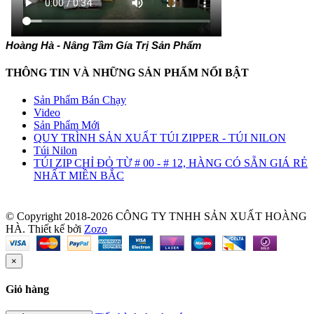
Hoàng Hà - Nâng Tầm Gía Trị Sản Phẩm
THÔNG TIN VÀ NHỮNG SẢN PHẤM NỔI BẬT
Sản Phẩm Bán Chạy
Video
Sản Phẩm Mới
QUY TRÌNH SẢN XUẤT TÚI ZIPPER - TÚI NILON
Túi Nilon
TÚI ZIP CHỈ ĐỎ TỪ # 00 - # 12, HÀNG CÓ SẴN GIÁ RẺ
NHẤT MIỀN BẮC
© Copyright 2018-2026 CÔNG TY TNHH SẢN XUẤT HOÀNG
HÀ.
Thiết kế bởi
Zozo
×
Giỏ hàng