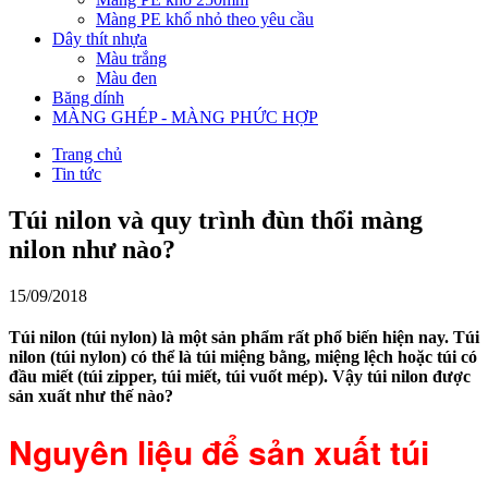
Màng PE khổ nhỏ theo yêu cầu
Dây thít nhựa
Màu trắng
Màu đen
Băng dính
MÀNG GHÉP - MÀNG PHỨC HỢP
Trang chủ
Tin tức
Túi nilon và quy trình đùn thổi màng
nilon như nào?
15/09/2018
Túi nilon (túi nylon) là một sản phẩm rất phổ biến hiện nay. Túi
nilon (túi nylon) có thể là túi miệng bằng, miệng lệch hoặc túi có
đầu miết (túi zipper, túi miết, túi vuốt mép). Vậy túi nilon được
sản xuất như thế nào?
Nguyên liệu để sản xuất túi