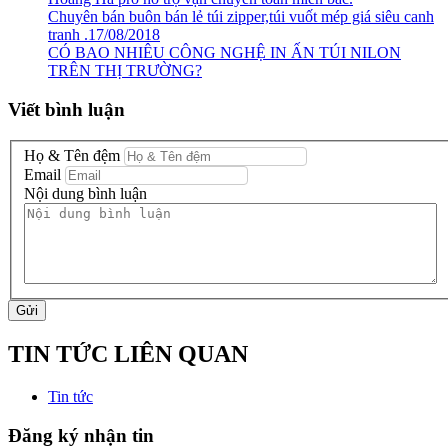
Chuyên bán buôn bán lẻ túi zipper,túi vuốt mép giá siêu canh
tranh .17/08/2018
CÓ BAO NHIÊU CÔNG NGHỆ IN ẤN TÚI NILON
TRÊN THỊ TRƯỜNG?
Viết bình luận
Họ & Tên đệm
Email
Nội dung bình luận
Gửi
TIN TỨC LIÊN QUAN
Tin tức
Đăng ký nhận tin