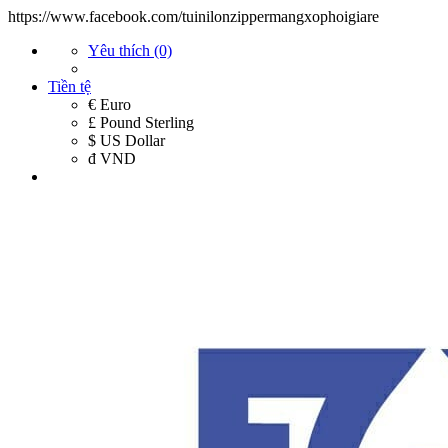
https://www.facebook.com/tuinilonzippermangxophoigiare
Yêu thích (0)
Tiền tệ
€ Euro
£ Pound Sterling
$ US Dollar
đ VND