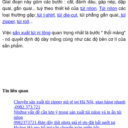
Giai đoạn này gồm các bước : cắt, đánh dấu, gấp nếp, dập
quai, gắn quai... tuỳ theo thiết kế của
túi nilon
.
Túi nilon
các
loại thường gặp:
túi t-shirt
,
túi die-cut,
túi phẳng gắn quai,
túi
zipper
,
túi roll
...
Việc
sản xuất túi ni lông
quan trọng nhất là bước " thổi màng"
- nó quyết định độ dày mỏng cũng như các độ bền cơ lí của
sản phẩm.
Tin liên quan
Chuyên sản xuất túi zipper giá rẻ tại Hà Nội, giao hàng nhanh
-0982.373.721
Những vấn đề cần lưu ý trong sản xuất túi nilon và in ấn túi
nilon
0982373721-Bán dây thít nhựa giá rẻ ưu đãi bất ngời tại
Hoàng Hà pro hỗ trợ vận chuyển toàn miền bắc.