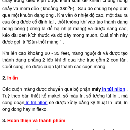
chảy trong điều kiện được kiểm soát để khiến chúng nóng
o
chảy và mèm dẻo ( khoảng 380
F) . Sau đó chúng bị ép-đùn
qua một khuôn dạng ống . Khi vẫn ở nhiệt độ cao, một đầu ra
của ống được cố định lại , thổi không khí vào tạo thành dạng
bong bóng ( cũng là để hạ nhiệt màng) và được nâng cao,
kéo dài đến kích thước và độ dày mong muốn. Quá trình này
được gọi là "Đùn-thổi màng " .
Khi lên cao khoảng 20 - 35 feet, màng nguội đi và được tạo
thành dạng phẳng 2 lớp khi đi qua khe trục gồm 2 con lăn.
Cuối cùng, nó được cuộn lại thành các cuộn màng.
2.
In ấn
Các cuộn màng được chuyển qua bộ phận
máy
in túi nilon
.
Tuỳ theo bản thiết kế maket, số màu in, số lượng túi in... mà
công đoạn
in túi nilon
sẽ được xử lý bằng kỹ thuật in lưới, in
ống đồng hay in flexo.
3.
Hoàn thiện và thành phẩm