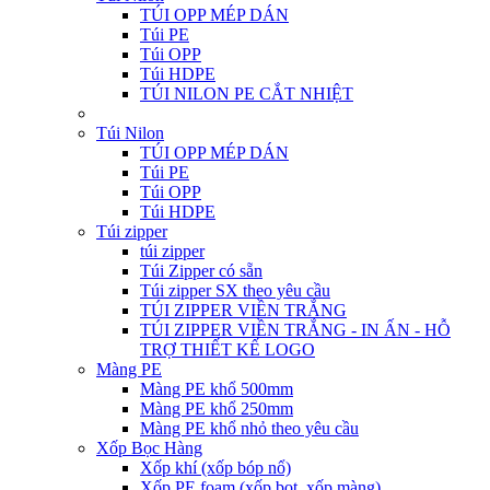
TÚI OPP MÉP DÁN
Túi PE
Túi OPP
Túi HDPE
TÚI NILON PE CẮT NHIỆT
Túi Nilon
TÚI OPP MÉP DÁN
Túi PE
Túi OPP
Túi HDPE
Túi zipper
túi zipper
Túi Zipper có sẵn
Túi zipper SX theo yêu cầu
TÚI ZIPPER VIỀN TRẮNG
TÚI ZIPPER VIỀN TRẮNG - IN ẤN - HỖ
TRỢ THIẾT KẾ LOGO
Màng PE
Màng PE khổ 500mm
Màng PE khổ 250mm
Màng PE khổ nhỏ theo yêu cầu
Xốp Bọc Hàng
Xốp khí (xốp bóp nổ)
Xốp PE foam (xốp bọt, xốp màng)