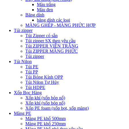
Màu trắng
Màu đen
Băng dính
băng dính các loại
MÀNG GHÉP - MÀNG PHỨC HỢP
Túi zipper
Túi Zipper có sẵn
Túi zipper SX theo yêu cầu
Túi ZIPPER VIỀN TRẮNG
Túi ZIPPER MÀNG PHỨC
Túi zipper
Túi Nilon
Túi PE
Túi PP
Túi Bóng Kính OPP
Túi Nilon Tự Hủy
Túi HDPE
Xốp Bọc Hàng
Xốp khí (xốp bóp nổ)
Xốp khí (xốp bóp nổ)
Xốp PE foam (xốp bọt, xốp màng)
Màng PE
Màng PE khổ 500mm
Màng PE khổ 250mm
Màng PE khổ nhỏ theo yêu cầu