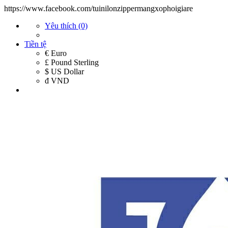
https://www.facebook.com/tuinilonzippermangxophoigiare
Yêu thích (0)
Tiền tệ
€ Euro
£ Pound Sterling
$ US Dollar
đ VND