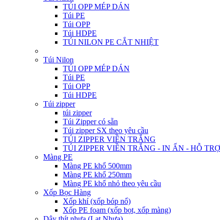
TÚI OPP MÉP DÁN
Túi PE
Túi OPP
Túi HDPE
TÚI NILON PE CẮT NHIỆT
Túi Nilon
TÚI OPP MÉP DÁN
Túi PE
Túi OPP
Túi HDPE
Túi zipper
túi zipper
Túi Zipper có sẵn
Túi zipper SX theo yêu cầu
TÚI ZIPPER VIỀN TRẮNG
TÚI ZIPPER VIỀN TRẮNG - IN ẤN - HỖ TR
Màng PE
Màng PE khổ 500mm
Màng PE khổ 250mm
Màng PE khổ nhỏ theo yêu cầu
Xốp Bọc Hàng
Xốp khí (xốp bóp nổ)
Xốp PE foam (xốp bọt, xốp màng)
Dây thít nhựa (Lạt Nhựa)