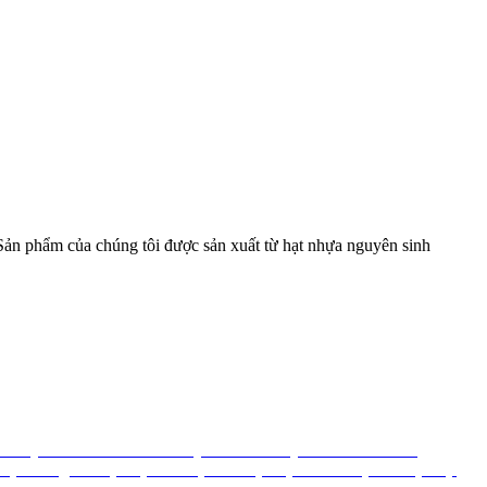
ản phẩm của chúng tôi được sản xuất từ hạt nhựa nguyên sinh
oa
day thit nhua
lat nhua
day rut nhua
day khoa nhua
mang
xop chong va dap
xop khi
xop hoi
xop bop no
tui xop
túi xốp
xop