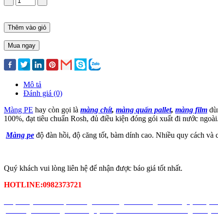
Thêm vào giỏ
Mua ngay
Mô tả
Đánh giá (0)
Màng PE
hay còn gọi là
màng chít
,
màng quấn pallet
,
màng film
dùn
100%, đạt tiêu chuẩn Rosh, đủ điều kiện đóng gói xuất đi nước ngoài
Màng pe
độ đàn hồi, độ căng tốt, bàm dính cao. Nhiều quy cách và c
Quý khách vui lòng liên hệ để nhận được báo giá tốt nhất.
HOTLINE:0982373721
nhựa
dây khóa nhựa
màng PE
màng chít
màng co
màng quấn pall
pe
mang chit
mang co
mang quan pallet
tui nilon
tui nilong
tui nyl