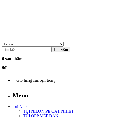
Tìm kiếm
0 sản phẩm
0đ
Giỏ hàng của bạn trống!
Menu
Túi Nilon
TÚI NILON PE CẮT NHIỆT
TÚI OPP MÉP DÁN