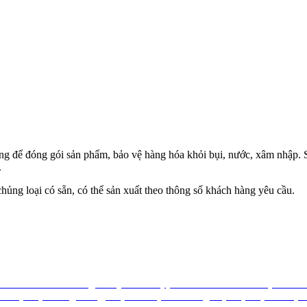
g để đóng gói sản phẩm, bảo vệ hàng hóa khỏi bụi, nước, xâm nhập. S
.
hủng loại có sẵn, có thể sản xuất theo thông số khách hàng yêu cầu.
et
túi nilon
túi nilong
túi nylon
tui zipper
tui miet
tui vuot mep
tui kh
on
xốp
xốp chống va đập
xốp khí
xốp hơi
màng xốp
xốp bóp nổ
xop