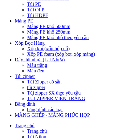
Túi PE
Túi OPP
Túi HDPE
Màng PE
Màng PE khổ 500mm
Màng PE khổ 250mm
Màng PE khổ nhỏ theo yêu cầu
Xốp Bọc Hàng
Xốp khí (xốp bóp nổ)
Xốp PE foam (xốp bọt, xốp màng)
Dây thít nhựa (Lạt Nhựa)
Màu trắng
Màu đen
Túi zipper
Túi Zipper có sẵn
túi zipper
Túi zipper SX theo yêu cầu
TÚI ZIPPER VIỀN TRẮNG
Băng dính
băng dính các loại
MÀNG GHÉP - MÀNG PHỨC HỢP
Trang chủ
Trang chủ
Túi Nilon