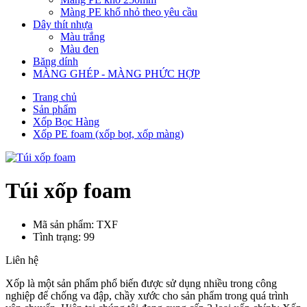
Màng PE khổ nhỏ theo yêu cầu
Dây thít nhựa
Màu trắng
Màu đen
Băng dính
MÀNG GHÉP - MÀNG PHỨC HỢP
Trang chủ
Sản phẩm
Xốp Bọc Hàng
Xốp PE foam (xốp bọt, xốp màng)
Túi xốp foam
Mã sản phẩm: TXF
Tình trạng: 99
Liên hệ
Xốp là một sản phẩm phổ biến được sử dụng nhiều trong công
nghiệp để chống va đập, chầy xước cho sản phẩm trong quá trình