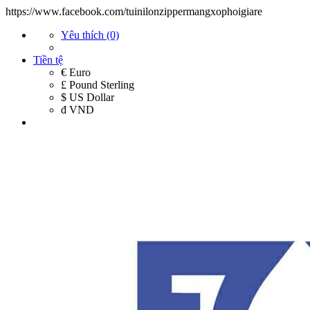
https://www.facebook.com/tuinilonzippermangxophoigiare
Yêu thích (0)
Tiền tệ
€ Euro
£ Pound Sterling
$ US Dollar
đ VND