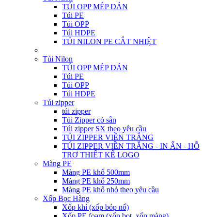
TÚI OPP MÉP DÁN
Túi PE
Túi OPP
Túi HDPE
TÚI NILON PE CẮT NHIỆT
Túi Nilon
TÚI OPP MÉP DÁN
Túi PE
Túi OPP
Túi HDPE
Túi zipper
túi zipper
Túi Zipper có sẵn
Túi zipper SX theo yêu cầu
TÚI ZIPPER VIỀN TRẮNG
TÚI ZIPPER VIỀN TRẮNG - IN ẤN - HỖ
TRỢ THIẾT KẾ LOGO
Màng PE
Màng PE khổ 500mm
Màng PE khổ 250mm
Màng PE khổ nhỏ theo yêu cầu
Xốp Bọc Hàng
Xốp khí (xốp bóp nổ)
Xốp PE foam (xốp bọt, xốp màng)