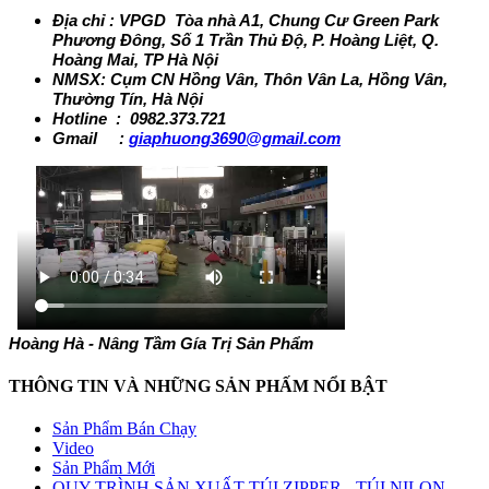
Địa chỉ : VPGD Tòa nhà A1, Chung Cư Green Park
Phương Đông, Số 1 Trần Thủ Độ, P. Hoàng Liệt, Q.
Hoàng Mai, TP Hà Nội
NMSX: Cụm CN Hồng Vân, Thôn Vân La, Hồng Vân,
Thường Tín, Hà Nội
Hotline : 0982.373.721
Gmail :
giaphuong3690@gmail.com
Hoàng Hà - Nâng Tầm Gía Trị Sản Phẩm
THÔNG TIN VÀ NHỮNG SẢN PHẤM NỔI BẬT
Sản Phẩm Bán Chạy
Video
Sản Phẩm Mới
QUY TRÌNH SẢN XUẤT TÚI ZIPPER - TÚI NILON