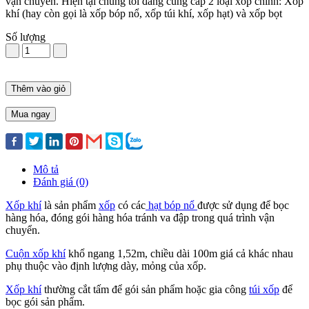
vận chuyển. Hiện tại chúng tôi đang cung cấp 2 loại xốp chính: Xốp
khí (hay còn gọi là xốp bóp nổ, xốp túi khí, xốp hạt) và xốp bọt
Số lượng
Thêm vào giỏ
Mua ngay
Mô tả
Đánh giá (0)
Xốp khí
là sản phẩm
xốp
có các
hạt bóp nổ
được sử dụng để bọc
hàng hóa, đóng gói hàng hóa tránh va đập trong quá trình vận
chuyển.
Cuộn xốp khí
khổ ngang 1,52m, chiều dài 100m giá cả khác nhau
phụ thuộc vào định lượng dày, mỏng của xốp.
Xốp khí
thường cắt tấm để gói sản phẩm hoặc gia công
túi xốp
để
bọc gói sản phẩm.