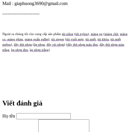
Mail : giaphuong3690@gmail.com
=====================
Ngoài ra chúng tôi còn cung cấp sản phẩm
túi nilon
(
túi nylon
),
màng pe
(
màng chít
,
màng
co
,
màng phim
,
màng quấn pallet
),
túi zipper
(
túi vuốt mép
,
túi miết
,
túi khóa
,
túi miết
miệng
),
dây thít nhựa
(
lạt nhựa
,
dây rút nhựa
) (
dây thít nhựa màu đen
,
dây thít nhựa màu
trắng
,
lạt nhựa đen
,
lạt nhựa trắng
)
nhựa
dây khóa nhựa
màng PE
màng chít
màng co
màng quấn pallet
túi nilon
túi nilong
túi
nylon
tui zipper
tui miet
tui vuot mep
tui khoa
day thit nhua
lat nhua
day rut nhua
day khoa
nhua
mang pe
mang chit
mang co
mang quan pallet
tui nilon
tui nilong
tui nylon
xốp
xốp
chống va đập
xốp khí
xốp hơi
màng xốp
xốp bóp nổ
xop
xop chong va dap
xop khi
xop
hoi
xop bop no
tui xop
túi xốp
xop bot
xốp bọt
xốp màng
xop mang
Viết đánh giá
Họ tên