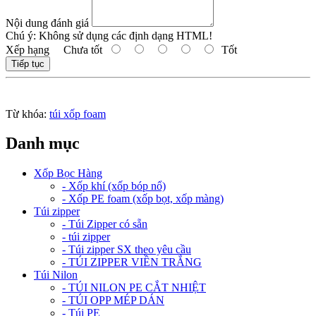
Nội dung đánh giá
Chú ý:
Không sử dụng các định dạng HTML!
Xếp hạng
Chưa tốt
Tốt
Tiếp tục
Từ khóa:
túi xốp foam
Danh mục
Xốp Bọc Hàng
- Xốp khí (xốp bóp nổ)
- Xốp PE foam (xốp bọt, xốp màng)
Túi zipper
- Túi Zipper có sẵn
- túi zipper
- Túi zipper SX theo yêu cầu
- TÚI ZIPPER VIỀN TRẮNG
Túi Nilon
- TÚI NILON PE CẮT NHIỆT
- TÚI OPP MÉP DÁN
- Túi PE