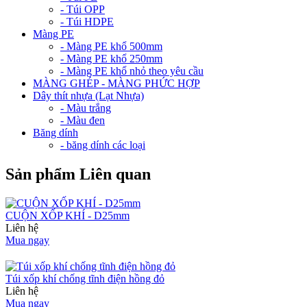
- Túi OPP
- Túi HDPE
Màng PE
- Màng PE khổ 500mm
- Màng PE khổ 250mm
- Màng PE khổ nhỏ theo yêu cầu
MÀNG GHÉP - MÀNG PHỨC HỢP
Dây thít nhựa (Lạt Nhựa)
- Màu trắng
- Màu đen
Băng dính
- băng dính các loại
Sản phẩm Liên quan
CUỘN XỐP KHÍ - D25mm
Liên hệ
Mua ngay
Túi xốp khí chống tĩnh điện hồng đỏ
Liên hệ
Mua ngay