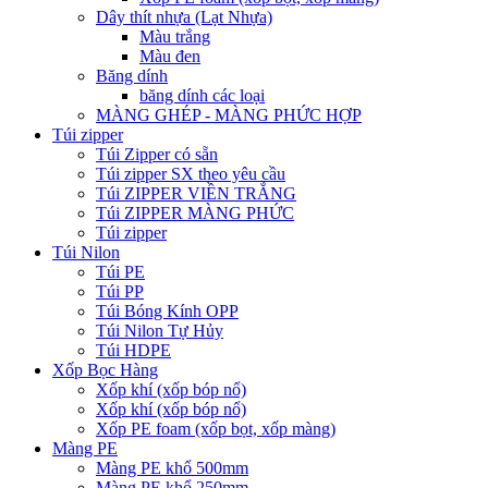
Dây thít nhựa (Lạt Nhựa)
Màu trắng
Màu đen
Băng dính
băng dính các loại
MÀNG GHÉP - MÀNG PHỨC HỢP
Túi zipper
Túi Zipper có sẵn
Túi zipper SX theo yêu cầu
Túi ZIPPER VIỀN TRẮNG
Túi ZIPPER MÀNG PHỨC
Túi zipper
Túi Nilon
Túi PE
Túi PP
Túi Bóng Kính OPP
Túi Nilon Tự Hủy
Túi HDPE
Xốp Bọc Hàng
Xốp khí (xốp bóp nổ)
Xốp khí (xốp bóp nổ)
Xốp PE foam (xốp bọt, xốp màng)
Màng PE
Màng PE khổ 500mm
Màng PE khổ 250mm