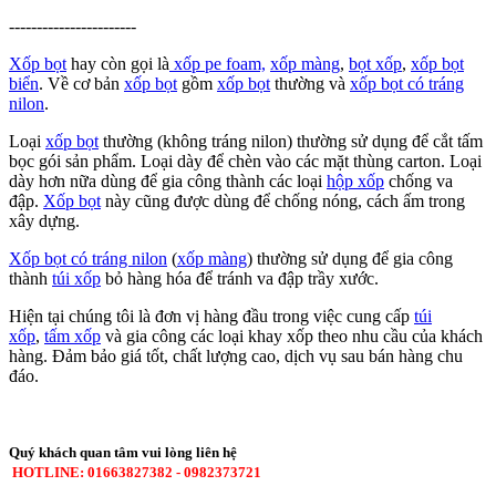
-----------------------
Xốp bọt
hay còn gọi là
xốp pe foam,
xốp màng
,
bọt xốp
,
xốp bọt
biển
. Về cơ bản
xốp bọt
gồm
xốp bọt
thường và
xốp bọt có tráng
nilon
.
Loại
xốp bọt
thường (không tráng nilon) thường sử dụng để cắt tấm
bọc gói sản phẩm. Loại dày để chèn vào các mặt thùng carton. Loại
dày hơn nữa dùng để gia công thành các loại
hộp xốp
chống va
đập.
Xốp bọt
này cũng được dùng để chống nóng, cách ấm trong
xây dựng.
Xốp bọt có tráng nilon
(
xốp màng
) thường sử dụng để gia công
thành
túi xốp
bỏ hàng hóa để tránh va đập trầy xước.
Hiện tại chúng tôi là đơn vị hàng đầu trong việc cung cấp
túi
xốp
,
tấm xốp
và gia công các loại khay xốp theo nhu cầu của khách
hàng. Đảm bảo giá tốt, chất lượng cao, dịch vụ sau bán hàng chu
đáo.
Quý khách quan tâm vui lòng liên hệ
HOTLINE:
01663827382 - 0982373721