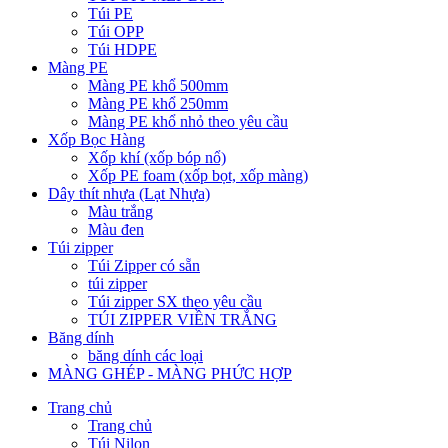
Túi PE
Túi OPP
Túi HDPE
Màng PE
Màng PE khổ 500mm
Màng PE khổ 250mm
Màng PE khổ nhỏ theo yêu cầu
Xốp Bọc Hàng
Xốp khí (xốp bóp nổ)
Xốp PE foam (xốp bọt, xốp màng)
Dây thít nhựa (Lạt Nhựa)
Màu trắng
Màu đen
Túi zipper
Túi Zipper có sẵn
túi zipper
Túi zipper SX theo yêu cầu
TÚI ZIPPER VIỀN TRẮNG
Băng dính
băng dính các loại
MÀNG GHÉP - MÀNG PHỨC HỢP
Trang chủ
Trang chủ
Túi Nilon