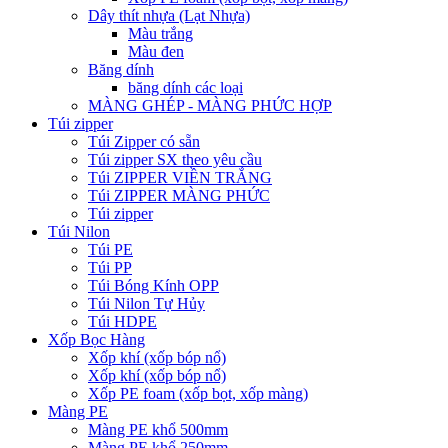
Dây thít nhựa (Lạt Nhựa)
Màu trắng
Màu đen
Băng dính
băng dính các loại
MÀNG GHÉP - MÀNG PHỨC HỢP
Túi zipper
Túi Zipper có sẵn
Túi zipper SX theo yêu cầu
Túi ZIPPER VIỀN TRẮNG
Túi ZIPPER MÀNG PHỨC
Túi zipper
Túi Nilon
Túi PE
Túi PP
Túi Bóng Kính OPP
Túi Nilon Tự Hủy
Túi HDPE
Xốp Bọc Hàng
Xốp khí (xốp bóp nổ)
Xốp khí (xốp bóp nổ)
Xốp PE foam (xốp bọt, xốp màng)
Màng PE
Màng PE khổ 500mm
Màng PE khổ 250mm