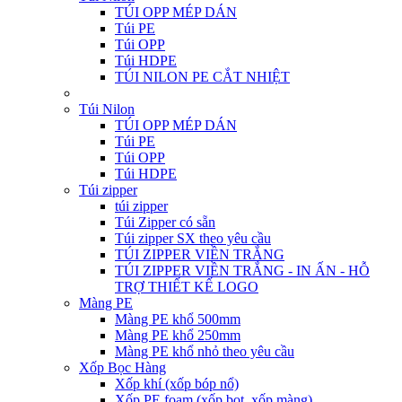
TÚI OPP MÉP DÁN
Túi PE
Túi OPP
Túi HDPE
TÚI NILON PE CẮT NHIỆT
Túi Nilon
TÚI OPP MÉP DÁN
Túi PE
Túi OPP
Túi HDPE
Túi zipper
túi zipper
Túi Zipper có sẵn
Túi zipper SX theo yêu cầu
TÚI ZIPPER VIỀN TRẮNG
TÚI ZIPPER VIỀN TRẮNG - IN ẤN - HỖ
TRỢ THIẾT KẾ LOGO
Màng PE
Màng PE khổ 500mm
Màng PE khổ 250mm
Màng PE khổ nhỏ theo yêu cầu
Xốp Bọc Hàng
Xốp khí (xốp bóp nổ)
Xốp PE foam (xốp bọt, xốp màng)