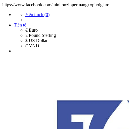
https://www.facebook.com/tuinilonzippermangxophoigiare
Yêu thích (0)
Tiền tệ
€ Euro
£ Pound Sterling
$ US Dollar
đ VND