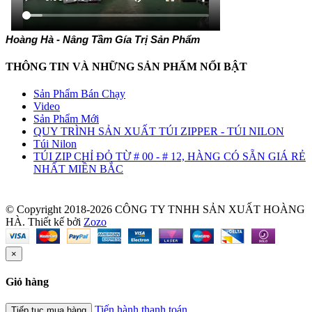
Hoàng Hà - Nâng Tầm Gía Trị Sản Phẩm
THÔNG TIN VÀ NHỮNG SẢN PHẤM NỔI BẬT
Sản Phẩm Bán Chạy
Video
Sản Phẩm Mới
QUY TRÌNH SẢN XUẤT TÚI ZIPPER - TÚI NILON
Túi Nilon
TÚI ZIP CHỈ ĐỎ TỪ # 00 - # 12, HÀNG CÓ SẴN GIÁ RẺ
NHẤT MIỀN BẮC
© Copyright 2018-2026 CÔNG TY TNHH SẢN XUẤT HOÀNG
HÀ.
Thiết kế bởi
Zozo
×
Giỏ hàng
Tiến hành thanh toán
Tiếp tục mua hàng