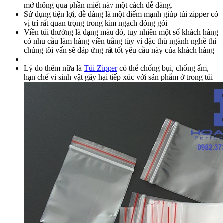
mở thông qua phần miết này một cách dễ dàng.
Sử dụng tiện lợi, dễ dàng là một điểm mạnh giúp túi zipper có
vị trí rất quan trọng trong kim ngạch đóng gói
Viền túi thường là dạng màu đỏ, tuy nhiên một số khách hàng
có nhu cầu làm hàng viền trắng tùy vì đặc thù ngành nghề thì
chúng tôi vấn sẽ đáp ứng rất tốt yêu cầu này của khách hàng
Lý do thêm nữa là
Túi Zipper
có thể chống bụi, chống ẩm,
hạn chế vi sinh vật gây hại tiếp xúc với sản phẩm ở trong túi