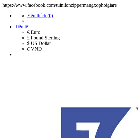
https://www.facebook.com/tuinilonzippermangxophoigiare
Yêu thích (0)
Tiền tệ
€ Euro
£ Pound Sterling
$ US Dollar
đ VND