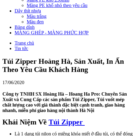
Màng PE khổ nhỏ theo yêu cầu
Dây thít nhựa
Màu trắng
Màu đen
Băng dính
MÀNG GHÉP - MÀNG PHỨC HỢP
Trang chủ
Tin tức
Túi Zipper Hoàng Hà, Sản Xuất, In Ấn
Theo Yêu Cầu Khách Hàng
17/06/2020
Công ty TNHH SX Hoàng Hà – Hoang Ha Pro: Chuyên Sản
Xuất và Cung Cấp các sản phẩm Túi Zipper, Túi vuốt mép
chất lượng cao với giá thành đặc biệt cạnh tranh, giao hàng
nhanh, miễn phí giao hàng nội thành Hà Nội
Khái Niệm Về
Túi Zipper
Là 1 dạng túi nilon có miệng khóa miết ở đầu túi, có thể đóng