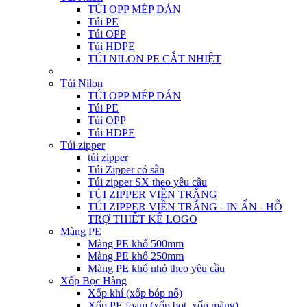
TÚI OPP MÉP DÁN
Túi PE
Túi OPP
Túi HDPE
TÚI NILON PE CẮT NHIỆT
Túi Nilon
TÚI OPP MÉP DÁN
Túi PE
Túi OPP
Túi HDPE
Túi zipper
túi zipper
Túi Zipper có sẵn
Túi zipper SX theo yêu cầu
TÚI ZIPPER VIỀN TRẮNG
TÚI ZIPPER VIỀN TRẮNG - IN ẤN - HỖ
TRỢ THIẾT KẾ LOGO
Màng PE
Màng PE khổ 500mm
Màng PE khổ 250mm
Màng PE khổ nhỏ theo yêu cầu
Xốp Bọc Hàng
Xốp khí (xốp bóp nổ)
Xốp PE foam (xốp bọt, xốp màng)