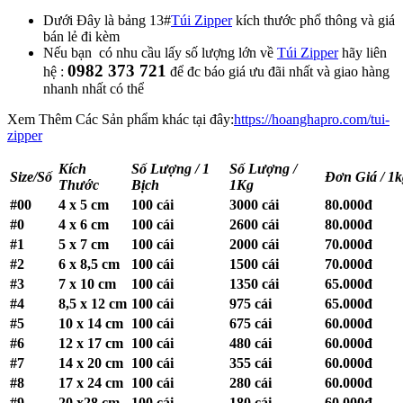
Dưới Đây là bảng 13#
Túi Zipper
kích thước phổ thông và giá
bán lẻ đi kèm
Nếu bạn có nhu cầu lấy số lượng lớn về
Túi Zipper
hãy liên
0982 373 721
hệ :
để đc báo giá ưu đãi nhất và giao hàng
nhanh nhất có thể
Xem Thêm Các Sản phẩm khác tại đây:
https://hoanghapro.com/tui-
zipper
Kích
Số Lượng / 1
Số Lượng /
Size/Số
Đơn Giá / 1k
Thước
Bịch
1Kg
#00
4 x 5 cm
100 cái
3000 cái
80.000đ
#0
4 x 6 cm
100 cái
2600 cái
80.000đ
#1
5 x 7 cm
100 cái
2000 cái
70.000đ
#2
6 x 8,5 cm
100 cái
1500 cái
70.000đ
#3
7 x 10 cm
100 cái
1350 cái
65.000đ
#4
8,5 x 12 cm
100 cái
975 cái
65.000đ
#5
10 x 14 cm
100 cái
675 cái
60.000đ
#6
12 x 17 cm
100 cái
480 cái
60.000đ
#7
14 x 20 cm
100 cái
355 cái
60.000đ
#8
17 x 24 cm
100 cái
280 cái
60.000đ
#9
20 x28 cm
100 cái
180 cái
60.000đ