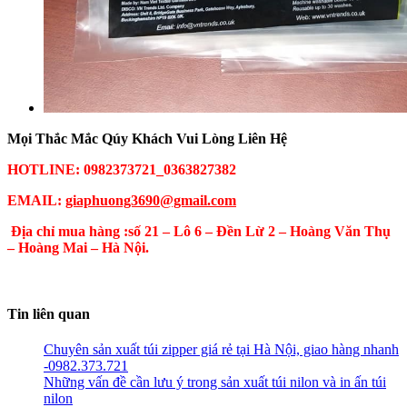
Mọi Thắc Mắc Qúy Khách Vui Lòng Liên Hệ
HOTLINE: 0982373721_0363827382
EMAIL:
giaphuong3690@gmail.com
Địa chỉ mua hàng :số 21 – Lô 6 – Đền Lừ 2 – Hoàng Văn Thụ
– Hoàng Mai – Hà Nội.
Tin liên quan
Chuyên sản xuất túi zipper giá rẻ tại Hà Nội, giao hàng nhanh
-0982.373.721
Những vấn đề cần lưu ý trong sản xuất túi nilon và in ấn túi
nilon