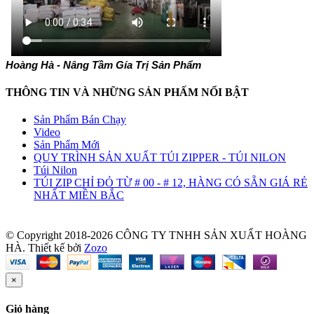
Hoàng Hà - Nâng Tầm Gía Trị Sản Phẩm
THÔNG TIN VÀ NHỮNG SẢN PHẤM NỔI BẬT
Sản Phẩm Bán Chạy
Video
Sản Phẩm Mới
QUY TRÌNH SẢN XUẤT TÚI ZIPPER - TÚI NILON
Túi Nilon
TÚI ZIP CHỈ ĐỎ TỪ # 00 - # 12, HÀNG CÓ SẴN GIÁ RẺ
NHẤT MIỀN BẮC
© Copyright 2018-2026 CÔNG TY TNHH SẢN XUẤT HOÀNG
HÀ.
Thiết kế bởi
Zozo
×
Giỏ hàng