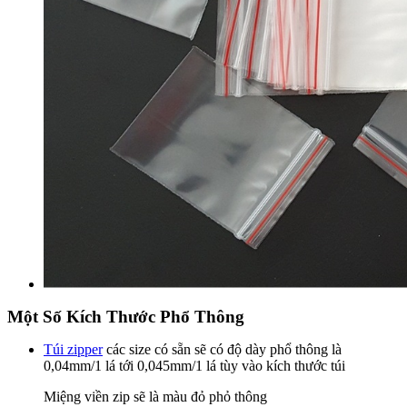
Một Số Kích Thước Phổ Thông
Túi zipper
các size có sẵn sẽ có độ dày phổ thông là
0,04mm/1 lá tới 0,045mm/1 lá tùy vào kích thước túi
Miệng viền zip sẽ là màu đỏ phỏ thông