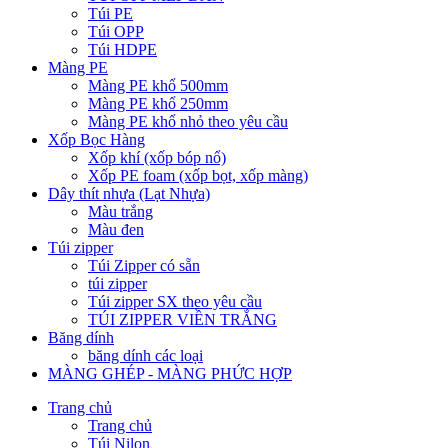
Túi PE
Túi OPP
Túi HDPE
Màng PE
Màng PE khổ 500mm
Màng PE khổ 250mm
Màng PE khổ nhỏ theo yêu cầu
Xốp Bọc Hàng
Xốp khí (xốp bóp nổ)
Xốp PE foam (xốp bọt, xốp màng)
Dây thít nhựa (Lạt Nhựa)
Màu trắng
Màu đen
Túi zipper
Túi Zipper có sẵn
túi zipper
Túi zipper SX theo yêu cầu
TÚI ZIPPER VIỀN TRẮNG
Băng dính
băng dính các loại
MÀNG GHÉP - MÀNG PHỨC HỢP
Trang chủ
Trang chủ
Túi Nilon