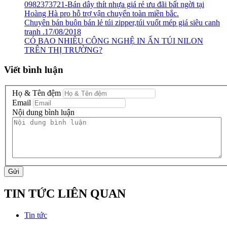
0982373721-Bán dây thít nhựa giá rẻ ưu đãi bất ngời tại
Hoàng Hà pro hỗ trợ vận chuyển toàn miền bắc.
Chuyên bán buôn bán lẻ túi zipper,túi vuốt mép giá siêu canh
tranh .17/08/2018
CÓ BAO NHIÊU CÔNG NGHỆ IN ẤN TÚI NILON
TRÊN THỊ TRƯỜNG?
Viết bình luận
Họ & Tên đệm
Email
Nội dung bình luận
Gửi
TIN TỨC LIÊN QUAN
Tin tức