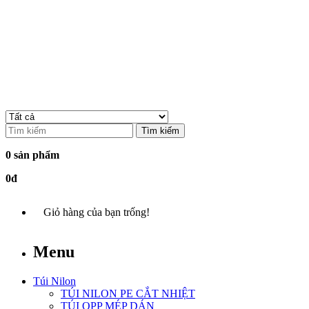
Tìm kiếm
0 sản phẩm
0đ
Giỏ hàng của bạn trống!
Menu
Túi Nilon
TÚI NILON PE CẮT NHIỆT
TÚI OPP MÉP DÁN