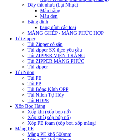
Dây thít nhựa (Lạt Nhựa)
Màu trắng
Màu đen
Băng dính
băng dính các loại
MÀNG GHÉP - MÀNG PHỨC HỢP
Túi zipper
Túi Zipper có sẵn
Túi zipper SX theo yêu cầu
Túi ZIPPER VIỀN TRẮNG
Túi ZIPPER MÀNG PHỨC
Túi zipper
Túi Nilon
Túi PE
Túi PP
Túi Bóng Kính OPP
Túi Nilon Tự Hủy
Túi HDPE
Xốp Bọc Hàng
Xốp khí (xốp bóp nổ)
Xốp khí (xốp bóp nổ)
Xốp PE foam (xốp bọt, xốp màng)
Màng PE
Màng PE khổ 500mm
Màng PE khổ 250mm