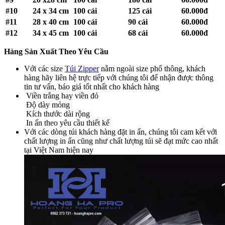
#10
24 x 34 cm
100 cái
125 cái
60.000đ
#11
28 x 40 cm
100 cái
90 cái
60.000đ
#12
34 x 45 cm
100 cái
68 cái
60.000đ
Hàng Sản Xuất Theo Yêu Cầu
Với các size
Túi Zipper
nằm ngoài size phổ thông, khách
hàng hãy liên hệ trực tiếp với chúng tôi để nhận được thông
tin tư vấn, báo giá tốt nhất cho khách hàng
Viền trắng hay viền đỏ
Độ dày mỏng
Kích thước dài rộng
In ấn theo yêu cầu thiết kế
Với các dòng túi khách hàng đặt in ấn, chúng tôi cam kết với
chất lượng in ấn cũng như chất lượng túi sẽ đạt mức cao nhất
tại Việt Nam hiện nay