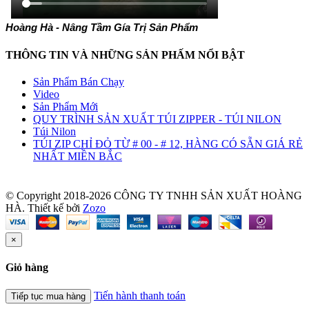
Hoàng Hà - Nâng Tầm Gía Trị Sản Phẩm
THÔNG TIN VÀ NHỮNG SẢN PHẤM NỔI BẬT
Sản Phẩm Bán Chạy
Video
Sản Phẩm Mới
QUY TRÌNH SẢN XUẤT TÚI ZIPPER - TÚI NILON
Túi Nilon
TÚI ZIP CHỈ ĐỎ TỪ # 00 - # 12, HÀNG CÓ SẴN GIÁ RẺ
NHẤT MIỀN BẮC
© Copyright 2018-2026 CÔNG TY TNHH SẢN XUẤT HOÀNG
HÀ.
Thiết kế bởi
Zozo
×
Giỏ hàng
Tiến hành thanh toán
Tiếp tục mua hàng