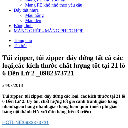
Màng PE khổ nhỏ theo yêu cầu
Dây thít nhựa
Màu trắng
Màu đen
Băng dính
MÀNG GHÉP - MÀNG PHỨC HỢP
Trang chủ
Tin tức
Túi zipper, túi zipper đáy đứng tất cả các
loại,các kích thước chất lượng tốt tại 21 lô
6 Đền Lừ 2 _0982373721
24/07/2018
Túi zipper, túi zipper đáy đứng các loại, các kích thước tại 21 lô
6 Đền Lừ 2. Uy tín, chất lượng tốt giá canh tranh,giao hàng
nhanh,giao hàng nhanh,giao hàng toàn quốc (miễn phí giao
hàng nội thành HN vơi đơn hàng trên 3 triệu)
HOTLINE:0982373721