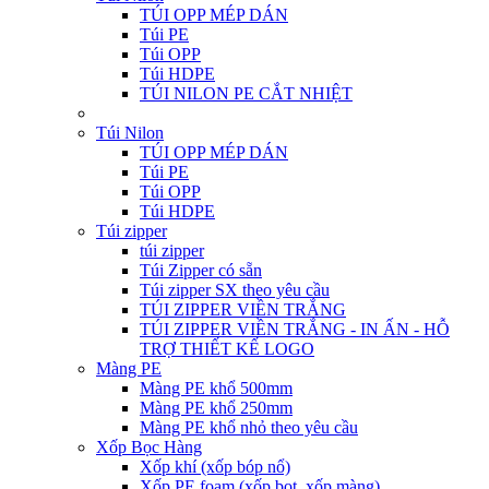
TÚI OPP MÉP DÁN
Túi PE
Túi OPP
Túi HDPE
TÚI NILON PE CẮT NHIỆT
Túi Nilon
TÚI OPP MÉP DÁN
Túi PE
Túi OPP
Túi HDPE
Túi zipper
túi zipper
Túi Zipper có sẵn
Túi zipper SX theo yêu cầu
TÚI ZIPPER VIỀN TRẮNG
TÚI ZIPPER VIỀN TRẮNG - IN ẤN - HỖ
TRỢ THIẾT KẾ LOGO
Màng PE
Màng PE khổ 500mm
Màng PE khổ 250mm
Màng PE khổ nhỏ theo yêu cầu
Xốp Bọc Hàng
Xốp khí (xốp bóp nổ)
Xốp PE foam (xốp bọt, xốp màng)