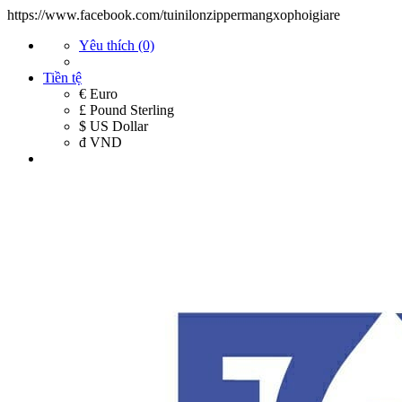
https://www.facebook.com/tuinilonzippermangxophoigiare
Yêu thích (0)
Tiền tệ
€ Euro
£ Pound Sterling
$ US Dollar
đ VND