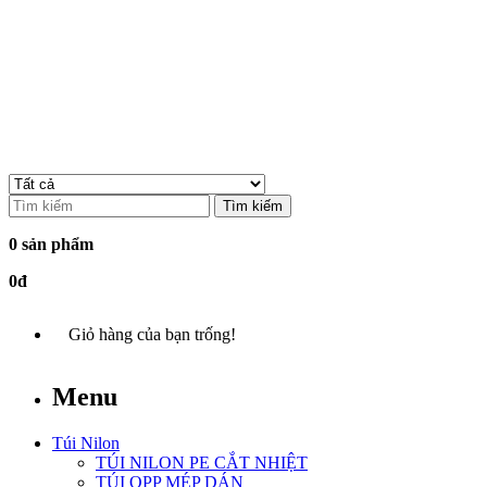
Tìm kiếm
0 sản phẩm
0đ
Giỏ hàng của bạn trống!
Menu
Túi Nilon
TÚI NILON PE CẮT NHIỆT
TÚI OPP MÉP DÁN