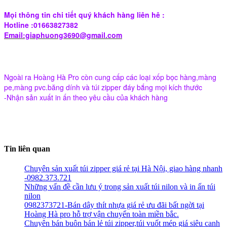
Mọi thông tin chi tiết quý khách hàng liên hê :
Hotline :01663827382
Email:giaphuong3690@gmail.com
Ngoài ra Hoàng Hà Pro còn cung cấp các loại xốp bọc hàng,màng
pe,màng pvc.băng dính và túi zipper đáy bắng mọi kích thước
-Nhận sản xuất in ấn theo yêu cầu của khách hàng
Tin liên quan
Chuyên sản xuất túi zipper giá rẻ tại Hà Nội, giao hàng nhanh
-0982.373.721
Những vấn đề cần lưu ý trong sản xuất túi nilon và in ấn túi
nilon
0982373721-Bán dây thít nhựa giá rẻ ưu đãi bất ngời tại
Hoàng Hà pro hỗ trợ vận chuyển toàn miền bắc.
Chuyên bán buôn bán lẻ túi zipper,túi vuốt mép giá siêu canh