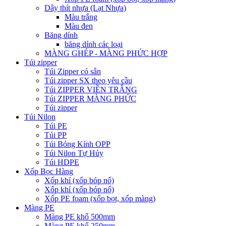
Dây thít nhựa (Lạt Nhựa)
Màu trắng
Màu đen
Băng dính
băng dính các loại
MÀNG GHÉP - MÀNG PHỨC HỢP
Túi zipper
Túi Zipper có sẵn
Túi zipper SX theo yêu cầu
Túi ZIPPER VIỀN TRẮNG
Túi ZIPPER MÀNG PHỨC
Túi zipper
Túi Nilon
Túi PE
Túi PP
Túi Bóng Kính OPP
Túi Nilon Tự Hủy
Túi HDPE
Xốp Bọc Hàng
Xốp khí (xốp bóp nổ)
Xốp khí (xốp bóp nổ)
Xốp PE foam (xốp bọt, xốp màng)
Màng PE
Màng PE khổ 500mm
Màng PE khổ 250mm