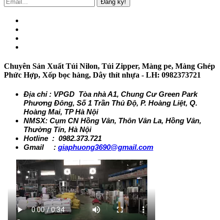
Đăng ký!
Chuyên Sản Xuất Túi Nilon, Túi Zipper, Màng pe, Màng Ghép
Phức Hợp, Xốp bọc hàng, Dây thít nhựa - LH: 0982373721
Địa chỉ : VPGD Tòa nhà A1, Chung Cư Green Park
Phương Đông, Số 1 Trần Thủ Độ, P. Hoàng Liệt, Q.
Hoàng Mai, TP Hà Nội
NMSX: Cụm CN Hồng Vân, Thôn Vân La, Hồng Vân,
Thường Tín, Hà Nội
Hotline : 0982.373.721
Gmail :
giaphuong3690@gmail.com