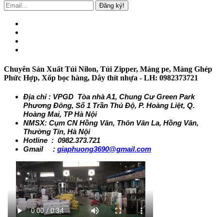
Đăng ký!
Chuyên Sản Xuất Túi Nilon, Túi Zipper, Màng pe, Màng Ghép
Phức Hợp, Xốp bọc hàng, Dây thít nhựa - LH: 0982373721
Địa chỉ : VPGD Tòa nhà A1, Chung Cư Green Park
Phương Đông, Số 1 Trần Thủ Độ, P. Hoàng Liệt, Q.
Hoàng Mai, TP Hà Nội
NMSX: Cụm CN Hồng Vân, Thôn Vân La, Hồng Vân,
Thường Tín, Hà Nội
Hotline : 0982.373.721
Gmail :
giaphuong3690@gmail.com