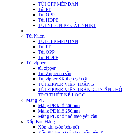
TÚI OPP MÉP DÁN
Túi PE
Túi OPP
Túi HDPE
TÚI NILON PE CẮT NHIỆT
Túi Nilon
TÚI OPP MÉP DÁN
Túi PE
Túi OPP
Túi HDPE
Túi zipper
túi zipper
Túi Zipper có sẵn
Túi zipper SX theo yêu cầu
TÚI ZIPPER VIỀN TRẮNG
TÚI ZIPPER VIỀN TRẮNG - IN ẤN - HỖ
TRỢ THIẾT KẾ LOGO
Màng PE
Màng PE khổ 500mm
Màng PE khổ 250mm
Màng PE khổ nhỏ theo yêu cầu
Xốp Bọc Hàng
Xốp khí (xốp bóp nổ)
Xốp PE foam (xốp bọt, xốp màng)