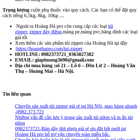
Trọng lượng
cuộn phụ thuộc vào quy cách. Các bạn có thể đặt quy
cách riêng 6,5kg, 8kg, 10kg ....
Ngoài ra Hoàng Hà pro còn cung cấp các loại
túi
zipper
,
zipper đáy đứng
,màng pe,màng pvc,băng dính các loại
giá tốt
Xem thêm các sản phẩm túi zipper của Hoàng Hà tại đây
:
https://hoanghapro.com/tui-zipper
HOTLINE: 0982373721_0363827382
EMAIL: giaphuong3690@gmail.com
Địa chỉ mua hàng :số 21 – Lô 6 – Đền Lừ 2 – Hoàng Văn
Thụ – Hoàng Mai – Hà Nội.
Tin liên quan
Chuyên sản xuất túi zipper giá rẻ tại Hà Nội, giao hàng nhanh
-0982.373.721
Những vấn đề cần lưu ý trong sản xuất túi nilon và in ấn túi
nilon
0982373721-Bán dây thít nhựa giá rẻ ưu đãi bất ngời tại
Hoàng Hà pro hỗ trợ vận chuyển toàn miền bắc.
Chuyên bán buôn bán lẻ túi zipper,túi vuốt mép giá siêu canh