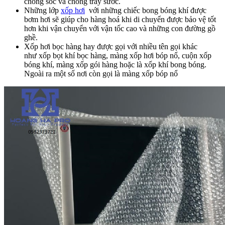
chống sốc và chống trầy sước.
Những lớp
xốp hơi
với những chiếc bong bóng khí được
bơm hơi sẽ giúp cho hàng hoá khi di chuyển được bảo vệ tốt
hơn khi vận chuyển với vận tốc cao và những con đường gồ
ghề.
Xốp hơi bọc hàng hay được gọi với nhiều tên gọi khác
như xốp bọt khí bọc hàng, màng xốp hơi bóp nổ, cuộn xốp
bóng khí, màng xốp gói hàng hoặc là xốp khí bong bóng.
Ngoài ra một số nơi còn gọi là màng xốp bóp nổ