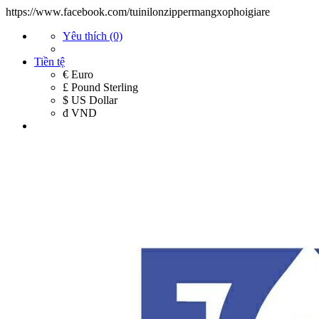
https://www.facebook.com/tuinilonzippermangxophoigiare
Yêu thích (0)
Tiền tệ
€ Euro
£ Pound Sterling
$ US Dollar
đ VND