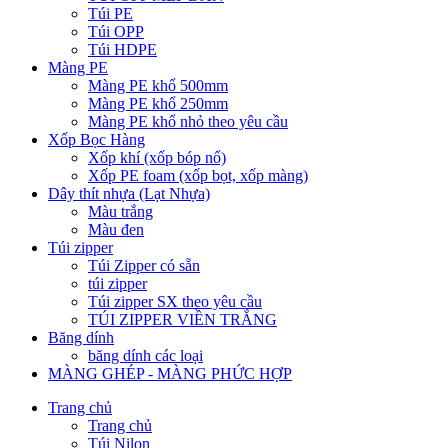
Túi PE
Túi OPP
Túi HDPE
Màng PE
Màng PE khổ 500mm
Màng PE khổ 250mm
Màng PE khổ nhỏ theo yêu cầu
Xốp Bọc Hàng
Xốp khí (xốp bóp nổ)
Xốp PE foam (xốp bọt, xốp màng)
Dây thít nhựa (Lạt Nhựa)
Màu trắng
Màu đen
Túi zipper
Túi Zipper có sẵn
túi zipper
Túi zipper SX theo yêu cầu
TÚI ZIPPER VIỀN TRẮNG
Băng dính
băng dính các loại
MÀNG GHÉP - MÀNG PHỨC HỢP
Trang chủ
Trang chủ
Túi Nilon