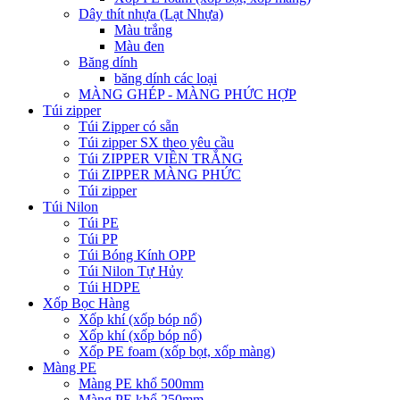
Dây thít nhựa (Lạt Nhựa)
Màu trắng
Màu đen
Băng dính
băng dính các loại
MÀNG GHÉP - MÀNG PHỨC HỢP
Túi zipper
Túi Zipper có sẵn
Túi zipper SX theo yêu cầu
Túi ZIPPER VIỀN TRẮNG
Túi ZIPPER MÀNG PHỨC
Túi zipper
Túi Nilon
Túi PE
Túi PP
Túi Bóng Kính OPP
Túi Nilon Tự Hủy
Túi HDPE
Xốp Bọc Hàng
Xốp khí (xốp bóp nổ)
Xốp khí (xốp bóp nổ)
Xốp PE foam (xốp bọt, xốp màng)
Màng PE
Màng PE khổ 500mm
Màng PE khổ 250mm