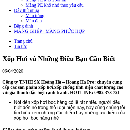
Màng PE khổ nhỏ theo yêu cầu
Dây thít nhựa
Màu trắng
Màu đen
Băng dính
MÀNG GHÉP - MÀNG PHỨC HỢP
Trang chủ
Tin tức
Xốp Hơi và Những Điều Bạn Cần Biết
06/04/2020
Công ty TNHH SX Hoàng Hà – Hoang Ha Pro: chuyên cung
cấp các sản phẩm xốp hơi,xốp chống tĩnh điện chất lượng cao
với giá thành đặc biệt cạnh tranh. HOTLINE: 0982 373 721
Nói đến xốp hơi bọc hàng có lẽ rất nhiều người đều
biết đến nó trong thời đại hiện nay, hãy cùng chúng tôi
tìm hiểu xem những đặc điểm hay những ưu điểm của
xốp hơi bọc hàng nhé