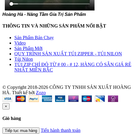
Hoàng Hà - Nâng Tầm Gía Trị Sản Phẩm
THÔNG TIN VÀ NHỮNG SẢN PHẤM NỔI BẬT
Sản Phẩm Bán Chạy
Video
Sản Phẩm Mới
QUY TRÌNH SẢN XUẤT TÚI ZIPPER - TÚI NILON
Túi Nilon
TÚI ZIP CHỈ ĐỎ TỪ # 00 - # 12, HÀNG CÓ SẴN GIÁ RẺ
NHẤT MIỀN BẮC
© Copyright 2018-2026 CÔNG TY TNHH SẢN XUẤT HOÀNG
HÀ.
Thiết kế bởi
Zozo
×
Giỏ hàng
Tiến hành thanh toán
Tiếp tục mua hàng