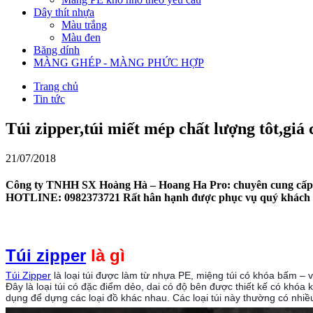
Dây thít nhựa
Màu trắng
Màu đen
Băng dính
MÀNG GHÉP - MÀNG PHỨC HỢP
Trang chủ
Tin tức
Túi zipper,túi miết mép chất lượng tôt,giá
21/07/2018
Công ty TNHH SX Hoàng Hà – Hoang Ha Pro: chuyên cung cấp các
HOTLINE: 0982373721 Rất hân hạnh được phục vụ quý khách
Túi zipper
là gì
Túi Zipper
là loại túi được làm từ nhựa PE, miệng túi có khóa bấm –
Đây là loại túi có đặc điểm dẻo, dai có độ bên được thiết kế có khó
dụng để dựng các loại đồ khác nhau. Các loại túi này thường có nhi