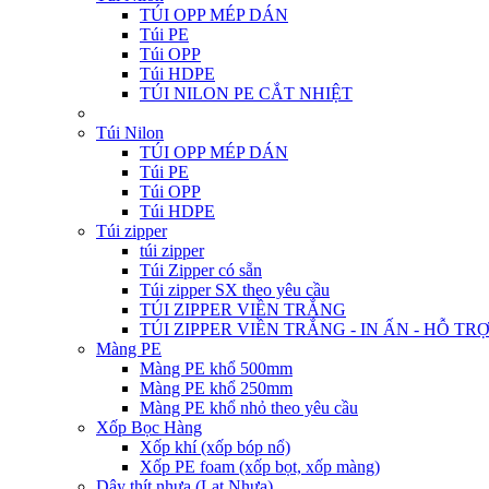
TÚI OPP MÉP DÁN
Túi PE
Túi OPP
Túi HDPE
TÚI NILON PE CẮT NHIỆT
Túi Nilon
TÚI OPP MÉP DÁN
Túi PE
Túi OPP
Túi HDPE
Túi zipper
túi zipper
Túi Zipper có sẵn
Túi zipper SX theo yêu cầu
TÚI ZIPPER VIỀN TRẮNG
TÚI ZIPPER VIỀN TRẮNG - IN ẤN - HỖ TR
Màng PE
Màng PE khổ 500mm
Màng PE khổ 250mm
Màng PE khổ nhỏ theo yêu cầu
Xốp Bọc Hàng
Xốp khí (xốp bóp nổ)
Xốp PE foam (xốp bọt, xốp màng)
Dây thít nhựa (Lạt Nhựa)