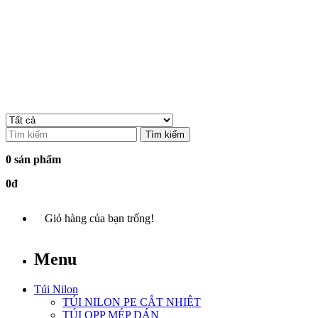
Tìm kiếm
0 sản phẩm
0đ
Giỏ hàng của bạn trống!
Menu
Túi Nilon
TÚI NILON PE CẮT NHIỆT
TÚI OPP MÉP DÁN