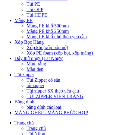
Túi PE
Túi OPP
Túi HDPE
Màng PE
Màng PE khổ 500mm
Màng PE khổ 250mm
Màng PE khổ nhỏ theo yêu cầu
Xốp Bọc Hàng
Xốp khí (xốp bóp nổ)
Xốp PE foam (xốp bọt, xốp màng)
Dây thít nhựa (Lạt Nhựa)
Màu trắng
Màu đen
Túi zipper
Túi Zipper có sẵn
túi zipper
Túi zipper SX theo yêu cầu
TÚI ZIPPER VIỀN TRẮNG
Băng dính
băng dính các loại
MÀNG GHÉP - MÀNG PHỨC HỢP
Trang chủ
Trang chủ
Túi Nilon