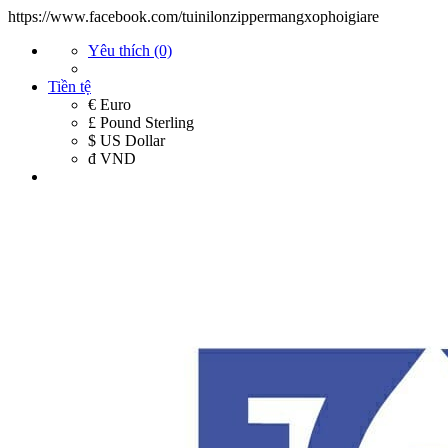
https://www.facebook.com/tuinilonzippermangxophoigiare
Yêu thích (0)
Tiền tệ
€ Euro
£ Pound Sterling
$ US Dollar
đ VND