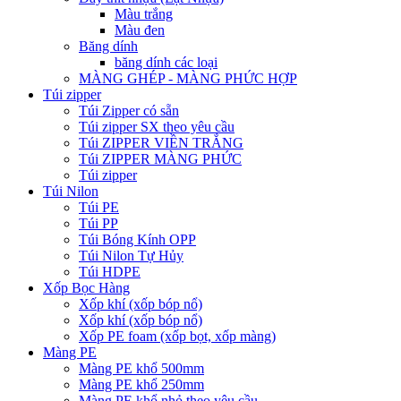
Màu trắng
Màu đen
Băng dính
băng dính các loại
MÀNG GHÉP - MÀNG PHỨC HỢP
Túi zipper
Túi Zipper có sẵn
Túi zipper SX theo yêu cầu
Túi ZIPPER VIỀN TRẮNG
Túi ZIPPER MÀNG PHỨC
Túi zipper
Túi Nilon
Túi PE
Túi PP
Túi Bóng Kính OPP
Túi Nilon Tự Hủy
Túi HDPE
Xốp Bọc Hàng
Xốp khí (xốp bóp nổ)
Xốp khí (xốp bóp nổ)
Xốp PE foam (xốp bọt, xốp màng)
Màng PE
Màng PE khổ 500mm
Màng PE khổ 250mm
Màng PE khổ nhỏ theo yêu cầu