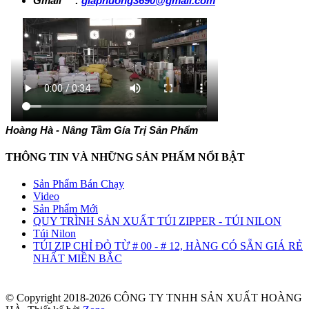
Gmail :
giaphuong3690@gmail.com
Hoàng Hà - Nâng Tầm Gía Trị Sản Phẩm
THÔNG TIN VÀ NHỮNG SẢN PHẤM NỔI BẬT
Sản Phẩm Bán Chạy
Video
Sản Phẩm Mới
QUY TRÌNH SẢN XUẤT TÚI ZIPPER - TÚI NILON
Túi Nilon
TÚI ZIP CHỈ ĐỎ TỪ # 00 - # 12, HÀNG CÓ SẴN GIÁ RẺ
NHẤT MIỀN BẮC
© Copyright 2018-2026 CÔNG TY TNHH SẢN XUẤT HOÀNG