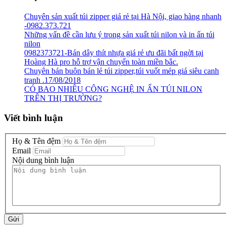
Chuyên sản xuất túi zipper giá rẻ tại Hà Nội, giao hàng nhanh
-0982.373.721
Những vấn đề cần lưu ý trong sản xuất túi nilon và in ấn túi
nilon
0982373721-Bán dây thít nhựa giá rẻ ưu đãi bất ngời tại
Hoàng Hà pro hỗ trợ vận chuyển toàn miền bắc.
Chuyên bán buôn bán lẻ túi zipper,túi vuốt mép giá siêu canh
tranh .17/08/2018
CÓ BAO NHIÊU CÔNG NGHỆ IN ẤN TÚI NILON
TRÊN THỊ TRƯỜNG?
Viết bình luận
Họ & Tên đệm
Email
Nội dung bình luận
Gửi