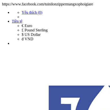
https://www.facebook.com/tuinilonzippermangxophoigiare
Yêu thích (0)
Tiền tệ
€ Euro
£ Pound Sterling
$ US Dollar
đ VND