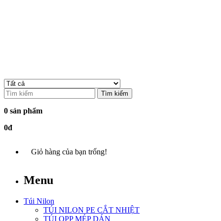
Tìm kiếm
0 sản phẩm
0đ
Giỏ hàng của bạn trống!
Menu
Túi Nilon
TÚI NILON PE CẮT NHIỆT
TÚI OPP MÉP DÁN