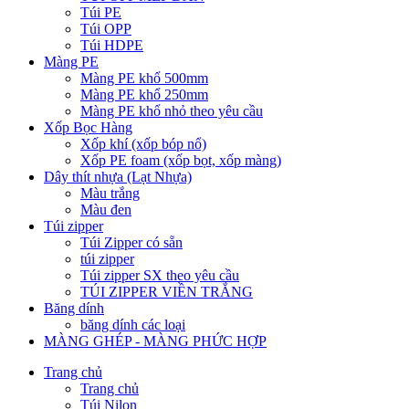
Túi PE
Túi OPP
Túi HDPE
Màng PE
Màng PE khổ 500mm
Màng PE khổ 250mm
Màng PE khổ nhỏ theo yêu cầu
Xốp Bọc Hàng
Xốp khí (xốp bóp nổ)
Xốp PE foam (xốp bọt, xốp màng)
Dây thít nhựa (Lạt Nhựa)
Màu trắng
Màu đen
Túi zipper
Túi Zipper có sẵn
túi zipper
Túi zipper SX theo yêu cầu
TÚI ZIPPER VIỀN TRẮNG
Băng dính
băng dính các loại
MÀNG GHÉP - MÀNG PHỨC HỢP
Trang chủ
Trang chủ
Túi Nilon