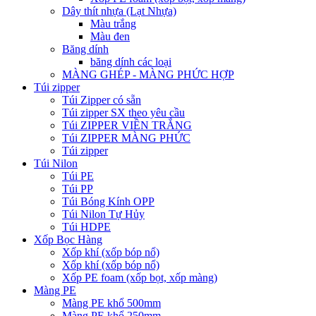
Dây thít nhựa (Lạt Nhựa)
Màu trắng
Màu đen
Băng dính
băng dính các loại
MÀNG GHÉP - MÀNG PHỨC HỢP
Túi zipper
Túi Zipper có sẵn
Túi zipper SX theo yêu cầu
Túi ZIPPER VIỀN TRẮNG
Túi ZIPPER MÀNG PHỨC
Túi zipper
Túi Nilon
Túi PE
Túi PP
Túi Bóng Kính OPP
Túi Nilon Tự Hủy
Túi HDPE
Xốp Bọc Hàng
Xốp khí (xốp bóp nổ)
Xốp khí (xốp bóp nổ)
Xốp PE foam (xốp bọt, xốp màng)
Màng PE
Màng PE khổ 500mm
Màng PE khổ 250mm