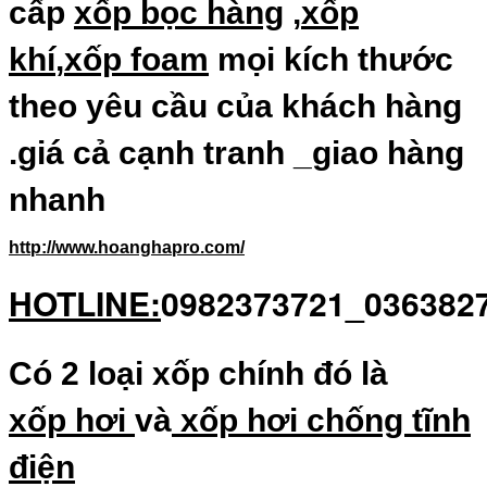
cấp
xốp bọc hàng
,
xốp
khí
,
xốp foam
mọi kích thước
theo yêu cầu của khách hàng
.giá cả cạnh tranh _giao hàng
nhanh
http://www.hoanghapro.com/
HOTLINE:
0982373721_036382
Có 2 loại xốp chính đó là
xốp hơi
và
xốp hơi chống tĩnh
điện