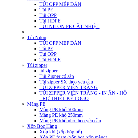
TÚI OPP MÉP DÁN
Túi PE
Túi OPP
Túi HDPE
TÚI NILON PE CẮT NHIỆT
Túi Nilon
TÚI OPP MÉP DÁN
Túi PE
Túi OPP
Túi HDPE
Túi zipper
túi zipper
Túi Zipper có sẵn
Túi zipper SX theo yêu cầu
TÚI ZIPPER VIỀN TRẮNG
TÚI ZIPPER VIỀN TRẮNG - IN ẤN - HỖ
TRỢ THIẾT KẾ LOGO
Màng PE
Màng PE khổ 500mm
Màng PE khổ 250mm
Màng PE khổ nhỏ theo yêu cầu
Xốp Bọc Hàng
Xốp khí (xốp bóp nổ)
Xốp PE foam (xốp bọt, xốp màng)