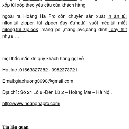
xốp túi xốp theo yêu cầu của khách hàng
ngoài ra Hoàng Hà Pro còn chuyên sản xuất
in ấn túi
nilon
,
túi zipper
,
túi zipper đáy đứng
,túi vuốt mép,
túi miết
miệng
,
túi ziplook
,màng pe ,màng pvc,băng dính,
dây thít
nhựa
...
mọi thắc mắc xin quý khách hàng gọi về
Hotline ;01663827382 - 0982373721
Email:giaphuong3690@gmail,com
Địa chỉ : Số 21 Lô 6 -Đền Lừ 2 – Hoàng Mai – Hà Nội.
http://www.hoanghapro.com/
Tin liên quan