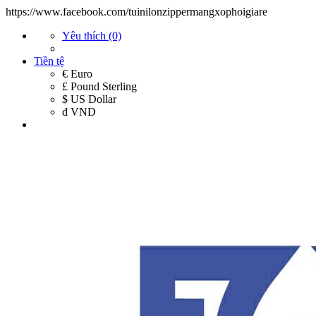
https://www.facebook.com/tuinilonzippermangxophoigiare
Yêu thích (0)
Tiền tệ
€ Euro
£ Pound Sterling
$ US Dollar
đ VND