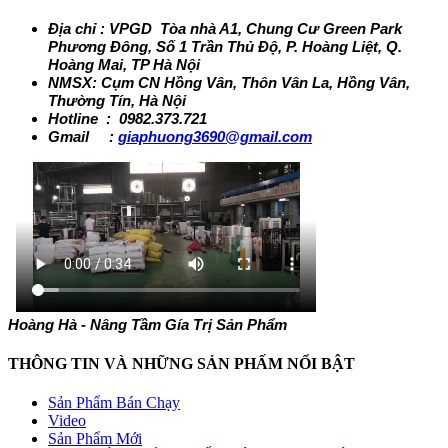
Địa chỉ : VPGD Tòa nhà A1, Chung Cư Green Park
Phương Đông, Số 1 Trần Thủ Độ, P. Hoàng Liệt, Q.
Hoàng Mai, TP Hà Nội
NMSX: Cụm CN Hồng Vân, Thôn Vân La, Hồng Vân,
Thường Tín, Hà Nội
Hotline : 0982.373.721
Gmail :
giaphuong3690@gmail.com
Hoàng Hà - Nâng Tầm Gía Trị Sản Phẩm
THÔNG TIN VÀ NHỮNG SẢN PHẤM NỔI BẬT
Sản Phẩm Bán Chạy
Video
Sản Phẩm Mới