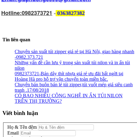
Hotline:0982373721
-
0363827382
Tin liên quan
Chuyên sản xuất túi zipper giá rẻ tại Hà Nội, giao hàng nhanh
-0982.373.721
Những vấn đề cần lưu ý trong sản xuất túi nilon và in ấn túi
nilon
0982373721-Bán dây thít nhựa giá rẻ ưu đãi bất ngời tại
Hoàng Hà pro hỗ trợ vận chuyển toàn miền bắc.
Chuyên bán buôn bán lẻ túi zipper,túi vuốt mép giá siêu canh
tranh .17/08/2018
CÓ BAO NHIÊU CÔNG NGHỆ IN ẤN TÚI NILON
TRÊN THỊ TRƯỜNG?
Viết bình luận
Họ & Tên đệm
Email