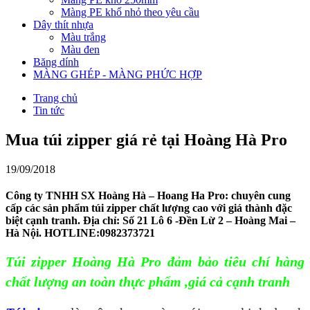
Màng PE khổ nhỏ theo yêu cầu
Dây thít nhựa
Màu trắng
Màu đen
Băng dính
MÀNG GHÉP - MÀNG PHỨC HỢP
Trang chủ
Tin tức
Mua túi zipper giá rẻ tại Hoàng Hà Pro
19/09/2018
Công ty TNHH SX Hoàng Hà – Hoang Ha Pro: chuyên cung
cấp các sản phẩm túi zipper chất lượng cao với giá thành đặc
biệt cạnh tranh. Địa chỉ: Số 21 Lô 6 -Đền Lừ 2 – Hoàng Mai –
Hà Nội. HOTLINE:0982373721
Túi zipper Hoàng Hà Pro đảm bảo tiêu chí hàng
chất lượng an toàn thực phẩm ,giá cả cạnh tranh