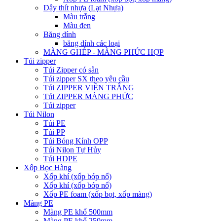
Dây thít nhựa (Lạt Nhựa)
Màu trắng
Màu đen
Băng dính
băng dính các loại
MÀNG GHÉP - MÀNG PHỨC HỢP
Túi zipper
Túi Zipper có sẵn
Túi zipper SX theo yêu cầu
Túi ZIPPER VIỀN TRẮNG
Túi ZIPPER MÀNG PHỨC
Túi zipper
Túi Nilon
Túi PE
Túi PP
Túi Bóng Kính OPP
Túi Nilon Tự Hủy
Túi HDPE
Xốp Bọc Hàng
Xốp khí (xốp bóp nổ)
Xốp khí (xốp bóp nổ)
Xốp PE foam (xốp bọt, xốp màng)
Màng PE
Màng PE khổ 500mm
Màng PE khổ 250mm