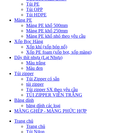
Túi PE
Túi OPP
Túi HDPE
Màng PE
Màng PE khổ 500mm
Màng PE khổ 250mm
Màng PE khổ nhỏ theo yêu cầu
Xốp Bọc Hàng
Xốp khí (xốp bóp nổ)
Xốp PE foam (xốp bọt, xốp màng)
Dây thít nhựa (Lạt Nhựa)
Màu trắng
Màu đen
Túi zipper
Túi Zipper có sẵn
túi zipper
Túi zipper SX theo yêu cầu
TÚI ZIPPER VIỀN TRẮNG
Băng dính
băng dính các loại
MÀNG GHÉP - MÀNG PHỨC HỢP
Trang chủ
Trang chủ
Túi Nilon