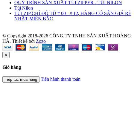
QUY TRÌNH SẢN XUẤT TÚI ZIPPER - TÚI NILON
Túi Nilon
TÚI ZIP CHỈ ĐỎ TỪ # 00 - # 12, HÀNG CÓ SẴN GIÁ RẺ
NHẤT MIỀN BẮC
© Copyright 2018-2026 CÔNG TY TNHH SẢN XUẤT HOÀNG
HÀ.
Thiết kế bởi
Zozo
×
Giỏ hàng
Tiến hành thanh toán
Tiếp tục mua hàng