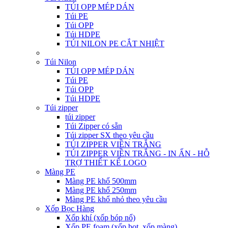
TÚI OPP MÉP DÁN
Túi PE
Túi OPP
Túi HDPE
TÚI NILON PE CẮT NHIỆT
Túi Nilon
TÚI OPP MÉP DÁN
Túi PE
Túi OPP
Túi HDPE
Túi zipper
túi zipper
Túi Zipper có sẵn
Túi zipper SX theo yêu cầu
TÚI ZIPPER VIỀN TRẮNG
TÚI ZIPPER VIỀN TRẮNG - IN ẤN - HỖ
TRỢ THIẾT KẾ LOGO
Màng PE
Màng PE khổ 500mm
Màng PE khổ 250mm
Màng PE khổ nhỏ theo yêu cầu
Xốp Bọc Hàng
Xốp khí (xốp bóp nổ)
Xốp PE foam (xốp bọt, xốp màng)