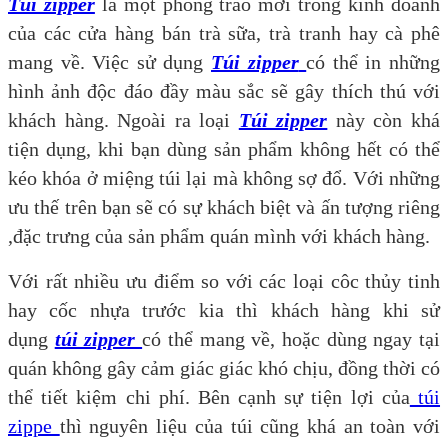
Túi zipper
là một phong trào mới trong kinh doanh
của các cửa hàng bán trà sữa, trà tranh hay cà phê
mang về. Việc sử dụng
Túi zipper
có thể in những
hình ảnh độc đáo đầy màu sắc sẽ gây thích thú với
khách hàng. Ngoài ra loại
Túi zipper
này còn khá
tiện dụng, khi bạn dùng sản phẩm không hết có thể
kéo khóa ở miệng túi lại mà không sợ đổ. Với những
ưu thế trên bạn sẽ có sự khách biệt và ấn tượng riêng
,đặc trưng của sản phẩm quán mình với khách hàng.
Với rất nhiều ưu điểm so với các loại côc thủy tinh
hay cốc nhựa trước kia thì khách hàng khi sử
dụng
túi zipper
có thể mang về, hoặc dùng ngay tại
quán không gây cảm giác giác khó chịu, đồng thời có
thể tiết kiệm chi phí. Bên cạnh sự tiện lợi của
túi
zippe
thì nguyên liệu của túi cũng khá an toàn với