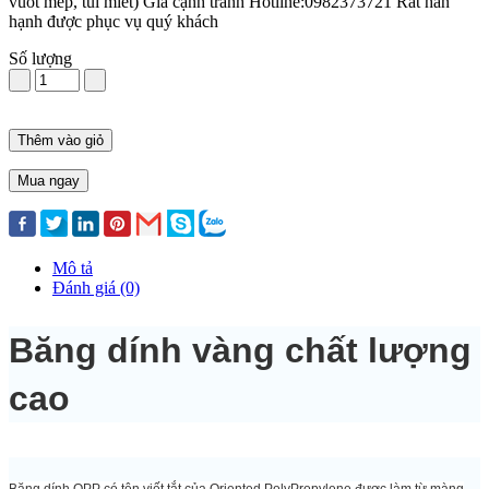
vuốt mép, túi miết) Gía cạnh tranh Hotline:0982373721 Rất hân
hạnh được phục vụ quý khách
Số lượng
Thêm vào giỏ
Mua ngay
Mô tả
Đánh giá (0)
Băng dính vàng chất lượng
cao