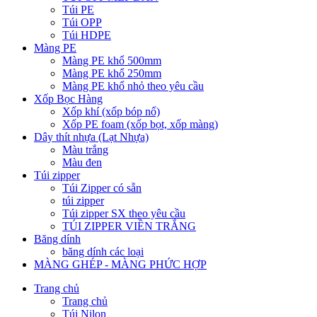
Túi PE
Túi OPP
Túi HDPE
Màng PE
Màng PE khổ 500mm
Màng PE khổ 250mm
Màng PE khổ nhỏ theo yêu cầu
Xốp Bọc Hàng
Xốp khí (xốp bóp nổ)
Xốp PE foam (xốp bọt, xốp màng)
Dây thít nhựa (Lạt Nhựa)
Màu trắng
Màu đen
Túi zipper
Túi Zipper có sẵn
túi zipper
Túi zipper SX theo yêu cầu
TÚI ZIPPER VIỀN TRẮNG
Băng dính
băng dính các loại
MÀNG GHÉP - MÀNG PHỨC HỢP
Trang chủ
Trang chủ
Túi Nilon