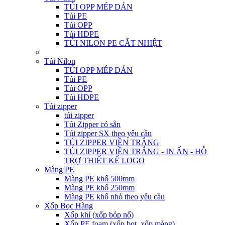
TÚI OPP MÉP DÁN
Túi PE
Túi OPP
Túi HDPE
TÚI NILON PE CẮT NHIỆT
Túi Nilon
TÚI OPP MÉP DÁN
Túi PE
Túi OPP
Túi HDPE
Túi zipper
túi zipper
Túi Zipper có sẵn
Túi zipper SX theo yêu cầu
TÚI ZIPPER VIỀN TRẮNG
TÚI ZIPPER VIỀN TRẮNG - IN ẤN - HỖ
TRỢ THIẾT KẾ LOGO
Màng PE
Màng PE khổ 500mm
Màng PE khổ 250mm
Màng PE khổ nhỏ theo yêu cầu
Xốp Bọc Hàng
Xốp khí (xốp bóp nổ)
Xốp PE foam (xốp bọt, xốp màng)