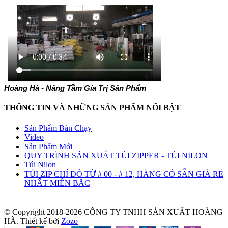
Hoàng Hà - Nâng Tầm Gía Trị Sản Phẩm
THÔNG TIN VÀ NHỮNG SẢN PHẤM NỔI BẬT
Sản Phẩm Bán Chạy
Video
Sản Phẩm Mới
QUY TRÌNH SẢN XUẤT TÚI ZIPPER - TÚI NILON
Túi Nilon
TÚI ZIP CHỈ ĐỎ TỪ # 00 - # 12, HÀNG CÓ SẴN GIÁ RẺ
NHẤT MIỀN BẮC
© Copyright 2018-2026 CÔNG TY TNHH SẢN XUẤT HOÀNG
HÀ.
Thiết kế bởi
Zozo