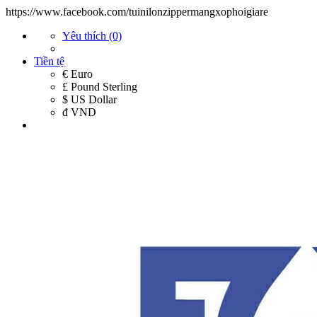
https://www.facebook.com/tuinilonzippermangxophoigiare
Yêu thích (0)
Tiền tệ
€ Euro
£ Pound Sterling
$ US Dollar
đ VND