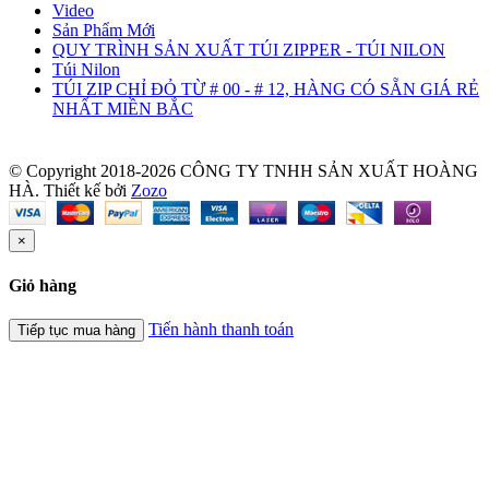
Video
Sản Phẩm Mới
QUY TRÌNH SẢN XUẤT TÚI ZIPPER - TÚI NILON
Túi Nilon
TÚI ZIP CHỈ ĐỎ TỪ # 00 - # 12, HÀNG CÓ SẴN GIÁ RẺ
NHẤT MIỀN BẮC
© Copyright 2018-2026 CÔNG TY TNHH SẢN XUẤT HOÀNG
HÀ.
Thiết kế bởi
Zozo
×
Giỏ hàng
Tiến hành thanh toán
Tiếp tục mua hàng