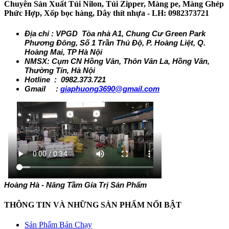
Chuyên Sản Xuất Túi Nilon, Túi Zipper, Màng pe, Màng Ghép
Phức Hợp, Xốp bọc hàng, Dây thít nhựa - LH: 0982373721
Địa chỉ : VPGD Tòa nhà A1, Chung Cư Green Park
Phương Đông, Số 1 Trần Thủ Độ, P. Hoàng Liệt, Q.
Hoàng Mai, TP Hà Nội
NMSX: Cụm CN Hồng Vân, Thôn Vân La, Hồng Vân,
Thường Tín, Hà Nội
Hotline : 0982.373.721
Gmail :
giaphuong3690@gmail.com
Hoàng Hà - Nâng Tầm Gía Trị Sản Phẩm
THÔNG TIN VÀ NHỮNG SẢN PHẤM NỔI BẬT
Sản Phẩm Bán Chạy