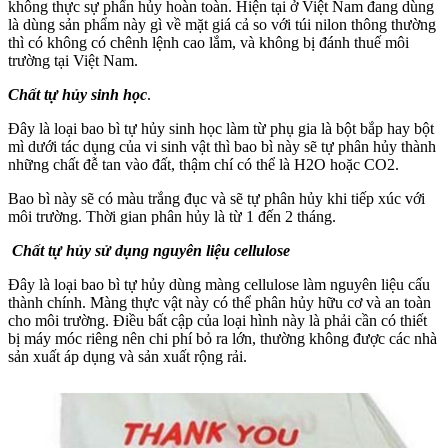
không thực sự phẩn hủy hoàn toàn. Hiện tại ở Việt Nam đang dùng
là dùng sản phẩm này gì về mặt giá cả so với túi nilon thông thường
thì có không có chênh lệnh cao lắm, và không bị đánh thuế môi
trường tại Việt Nam.
Chất tự hủy sinh học
.
Đây là loại bao bì tự hủy sinh học làm từ phụ gia là bột bắp hay bột
mì dưới tác dụng của vi sinh vật thì bao bì này sẽ tự phân hủy thành
những chất đễ tan vào đất, thậm chí có thể là H2O hoặc CO2.
Bao bì này sẽ có màu trắng đục và sẽ tự phân hủy khi tiếp xúc với
môi trường. Thời gian phân hủy là từ 1 đến 2 tháng.
Chất tự hủy sử dụng nguyên liệu cellulose
Đây là loại bao bì tự hủy dùng màng cellulose làm nguyên liệu cấu
thành chính. Màng thực vật này có thể phân hủy hữu cơ và an toàn
cho môi trường. Điều bất cập của loại hình này là phải cần có thiết
bị máy móc riêng nên chi phí bỏ ra lớn, thường không được các nhà
sản xuất áp dụng và sản xuất rộng rải.