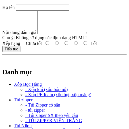
Họ tên
Nội dung đánh giá
Chú ý:
Không sử dụng các định dạng HTML!
Xếp hạng
Chưa tốt
Tốt
Tiếp tục
Danh mục
Xốp Bọc Hàng
- Xốp khí (xốp bóp nổ)
- Xốp PE foam (xốp bọt, xốp màng)
Túi zipper
- Túi Zipper có sẵn
- túi zipper
- Túi zipper SX theo yêu cầu
- TÚI ZIPPER VIỀN TRẮNG
Túi Nilon