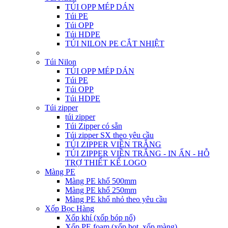
TÚI OPP MÉP DÁN
Túi PE
Túi OPP
Túi HDPE
TÚI NILON PE CẮT NHIỆT
Túi Nilon
TÚI OPP MÉP DÁN
Túi PE
Túi OPP
Túi HDPE
Túi zipper
túi zipper
Túi Zipper có sẵn
Túi zipper SX theo yêu cầu
TÚI ZIPPER VIỀN TRẮNG
TÚI ZIPPER VIỀN TRẮNG - IN ẤN - HỖ
TRỢ THIẾT KẾ LOGO
Màng PE
Màng PE khổ 500mm
Màng PE khổ 250mm
Màng PE khổ nhỏ theo yêu cầu
Xốp Bọc Hàng
Xốp khí (xốp bóp nổ)
Xốp PE foam (xốp bọt, xốp màng)