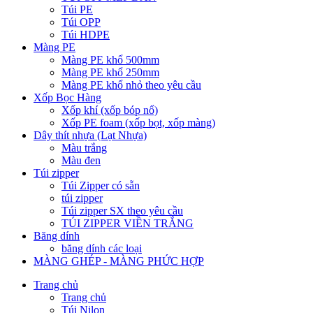
Túi PE
Túi OPP
Túi HDPE
Màng PE
Màng PE khổ 500mm
Màng PE khổ 250mm
Màng PE khổ nhỏ theo yêu cầu
Xốp Bọc Hàng
Xốp khí (xốp bóp nổ)
Xốp PE foam (xốp bọt, xốp màng)
Dây thít nhựa (Lạt Nhựa)
Màu trắng
Màu đen
Túi zipper
Túi Zipper có sẵn
túi zipper
Túi zipper SX theo yêu cầu
TÚI ZIPPER VIỀN TRẮNG
Băng dính
băng dính các loại
MÀNG GHÉP - MÀNG PHỨC HỢP
Trang chủ
Trang chủ
Túi Nilon