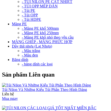
- TÚI NILON PE CẮT NHIỆT
- TÚI OPP MÉP DÁN
- Túi PE
- Túi OPP
- Túi HDPE
Màng PE
- Màng PE khổ 500mm
- Màng PE khổ 250mm
- Màng PE khổ nhỏ theo yêu cầu
MÀNG GHÉP - MÀNG PHỨC HỢP
Dây thít nhựa (Lạt Nhựa)
- Màu trắng
- Màu đen
Băng dính
- băng dính các loại
Sản phẩm Liên quan
Túi Nilon Và Những Kiểu Túi Phân Theo Hình Dáng
Liên hệ
Mua ngay