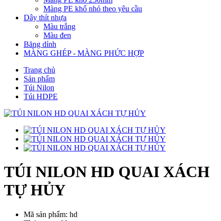
Màng PE khổ nhỏ theo yêu cầu
Dây thít nhựa
Màu trắng
Màu đen
Băng dính
MÀNG GHÉP - MÀNG PHỨC HỢP
Trang chủ
Sản phẩm
Túi Nilon
Túi HDPE
TÚI NILON HD QUAI XÁCH
TỰ HỦY
Mã sản phẩm: hd