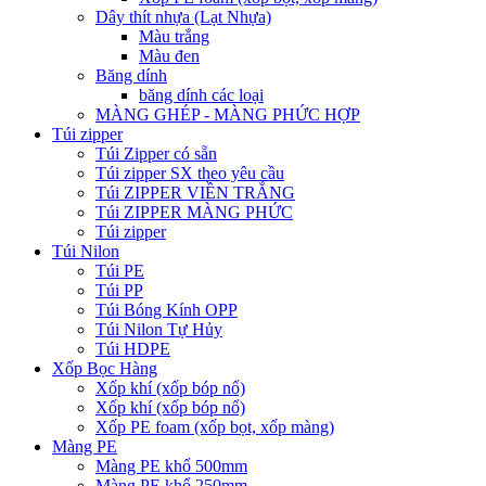
Dây thít nhựa (Lạt Nhựa)
Màu trắng
Màu đen
Băng dính
băng dính các loại
MÀNG GHÉP - MÀNG PHỨC HỢP
Túi zipper
Túi Zipper có sẵn
Túi zipper SX theo yêu cầu
Túi ZIPPER VIỀN TRẮNG
Túi ZIPPER MÀNG PHỨC
Túi zipper
Túi Nilon
Túi PE
Túi PP
Túi Bóng Kính OPP
Túi Nilon Tự Hủy
Túi HDPE
Xốp Bọc Hàng
Xốp khí (xốp bóp nổ)
Xốp khí (xốp bóp nổ)
Xốp PE foam (xốp bọt, xốp màng)
Màng PE
Màng PE khổ 500mm
Màng PE khổ 250mm