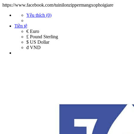
https://www.facebook.com/tuinilonzippermangxophoigiare
Yêu thích (0)
Tiền tệ
€ Euro
£ Pound Sterling
$ US Dollar
đ VND