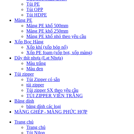
Túi PE
Túi OPP
Túi HDPE
Màng PE
Màng PE khổ 500mm
Màng PE khổ 250mm
Màng PE khổ nhỏ theo yêu cầu
Xốp Bọc Hàng
Xốp khí (xốp bóp nổ)
Xốp PE foam (xốp bọt, xốp màng)
Dây thít nhựa (Lạt Nhựa)
Màu trắng
Màu đen
Túi zipper
Túi Zipper có sẵn
túi zipper
Túi zipper SX theo yêu cầu
TÚI ZIPPER VIỀN TRẮNG
Băng dính
băng dính các loại
MÀNG GHÉP - MÀNG PHỨC HỢP
Trang chủ
Trang chủ
Túi Nilon