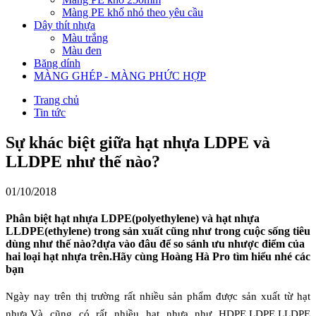
Màng PE khổ nhỏ theo yêu cầu
Dây thít nhựa
Màu trắng
Màu đen
Băng dính
MÀNG GHÉP - MÀNG PHỨC HỢP
Trang chủ
Tin tức
Sự khác biệt giữa hạt nhựa LDPE và
LLDPE như thế nào?
01/10/2018
Phân biệt hạt nhựa LDPE(polyethylene) và hạt nhựa
LLDPE(ethylene) trong sản xuất cũng như trong cuộc sống tiêu
dùng như thế nào?dựa vào đâu để so sánh ưu nhược điểm của
hai loại hạt nhựa trên.Hãy cùng Hoàng Hà Pro tìm hiểu nhé các
bạn
Ngày nay trên thị trường rất nhiều sản phẩm được sản xuất từ hạt
nhựa.Và cũng có rất nhiều hạt nhựa như HDPE,LDPE,LLDPE