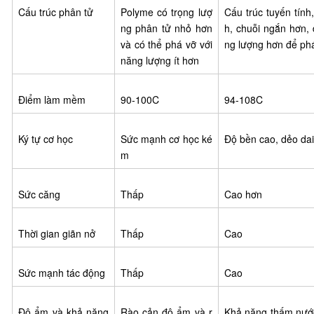
Cấu trúc phân tử
Polyme có trọng lượ
Cấu trúc tuyến tính
ng phân tử nhỏ hơn
h, chuỗi ngắn hơn, đ
và có thể phá vỡ với
ng lượng hơn để ph
năng lượng ít hơn
Điểm làm mềm
90-100C
94-108C
Ký tự cơ học
Sức mạnh cơ học ké
Độ bền cao, dẻo dai
m
Sức căng
Thấp
Cao hơn
Thời gian giãn nở
Thấp
Cao
Sức mạnh tác động
Thấp
Cao
Độ ẩm và khả năng
Rào cản độ ẩm và r
Khả năng thấm nước