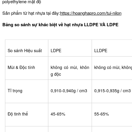
polyethylene mật độ
Sản phẩm từ hạt nhựa tại đây:
https://hoanghapro.com/tui-nilon
Bảng so sánh sự khác biệt về hạt nhựa LLDPE VÀ LDPE
So sánh Hiệu suất
LDPE
LLDPE
Mùi & Độc tính
không có mùi, khôn
không có mùi, khôn
g độc
Tỉ trọng
0,910-0,940g / cm3
0,915-0,935g / cm3
Độ tinh thể
45-65%
55-65%