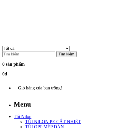
Tìm kiếm
0 sản phẩm
0đ
Giỏ hàng của bạn trống!
Menu
Túi Nilon
TÚI NILON PE CẮT NHIỆT
TÚI OPP MÉP DÁN