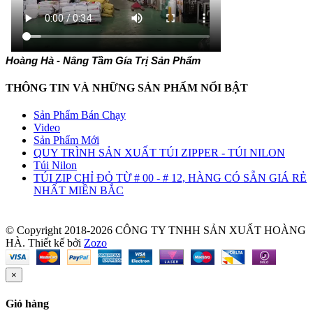
Hoàng Hà - Nâng Tầm Gía Trị Sản Phẩm
THÔNG TIN VÀ NHỮNG SẢN PHẤM NỔI BẬT
Sản Phẩm Bán Chạy
Video
Sản Phẩm Mới
QUY TRÌNH SẢN XUẤT TÚI ZIPPER - TÚI NILON
Túi Nilon
TÚI ZIP CHỈ ĐỎ TỪ # 00 - # 12, HÀNG CÓ SẴN GIÁ RẺ
NHẤT MIỀN BẮC
© Copyright 2018-2026 CÔNG TY TNHH SẢN XUẤT HOÀNG
HÀ.
Thiết kế bởi
Zozo
×
Giỏ hàng