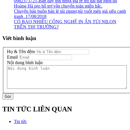
0982373721-Bán dây thít nhựa giá rẻ ưu đãi bất ngời tại
Hoàng Hà pro hỗ trợ vận chuyển toàn miền bắc.
Chuyên bán buôn bán lẻ túi zipper,túi vuốt mép giá siêu canh
tranh .17/08/2018
CÓ BAO NHIÊU CÔNG NGHỆ IN ẤN TÚI NILON
TRÊN THỊ TRƯỜNG?
Viết bình luận
Họ & Tên đệm
Email
Nội dung bình luận
Gửi
TIN TỨC LIÊN QUAN
Tin tức