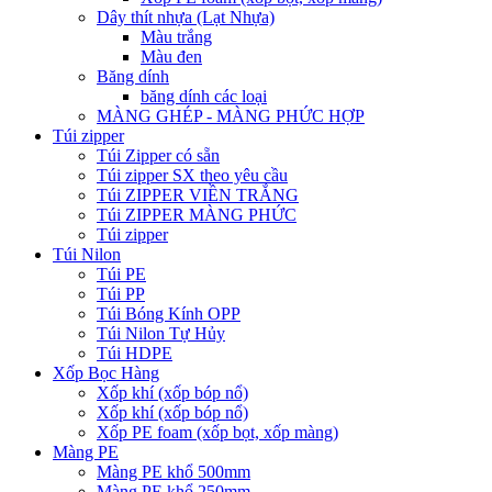
Dây thít nhựa (Lạt Nhựa)
Màu trắng
Màu đen
Băng dính
băng dính các loại
MÀNG GHÉP - MÀNG PHỨC HỢP
Túi zipper
Túi Zipper có sẵn
Túi zipper SX theo yêu cầu
Túi ZIPPER VIỀN TRẮNG
Túi ZIPPER MÀNG PHỨC
Túi zipper
Túi Nilon
Túi PE
Túi PP
Túi Bóng Kính OPP
Túi Nilon Tự Hủy
Túi HDPE
Xốp Bọc Hàng
Xốp khí (xốp bóp nổ)
Xốp khí (xốp bóp nổ)
Xốp PE foam (xốp bọt, xốp màng)
Màng PE
Màng PE khổ 500mm
Màng PE khổ 250mm