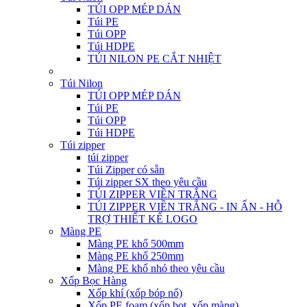
TÚI OPP MÉP DÁN
Túi PE
Túi OPP
Túi HDPE
TÚI NILON PE CẮT NHIỆT
Túi Nilon
TÚI OPP MÉP DÁN
Túi PE
Túi OPP
Túi HDPE
Túi zipper
túi zipper
Túi Zipper có sẵn
Túi zipper SX theo yêu cầu
TÚI ZIPPER VIỀN TRẮNG
TÚI ZIPPER VIỀN TRẮNG - IN ẤN - HỖ
TRỢ THIẾT KẾ LOGO
Màng PE
Màng PE khổ 500mm
Màng PE khổ 250mm
Màng PE khổ nhỏ theo yêu cầu
Xốp Bọc Hàng
Xốp khí (xốp bóp nổ)
Xốp PE foam (xốp bọt, xốp màng)