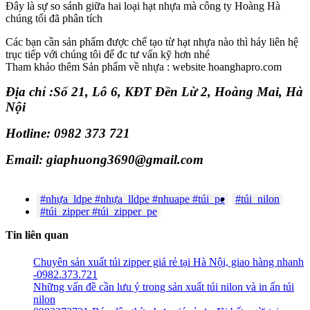
Đây là sự so sánh giữa hai loại hạt nhựa mà công ty Hoàng Hà
chúng tối đã phân tích
Các bạn cần sản phẩm được chế tạo từ hạt nhựa nào thì háy liên hệ
trục tiếp với chúng tôi để đc tư vấn kỹ hơn nhé
Tham khảo thêm Sản phẩm về nhựa : website hoanghapro.com
Địa chỉ :Số 21, Lô 6, KĐT Đền Lừ 2, Hoàng Mai, Hà
Nội
Hotline: 0982 373 721
Email: giaphuong3690@gmail.com
#nhựa_ldpe #nhựa_lldpe #nhuape #túi_pe
#túi_nilon
#túi_zipper #túi_zipper_pe
Tin liên quan
Chuyên sản xuất túi zipper giá rẻ tại Hà Nội, giao hàng nhanh
-0982.373.721
Những vấn đề cần lưu ý trong sản xuất túi nilon và in ấn túi
nilon