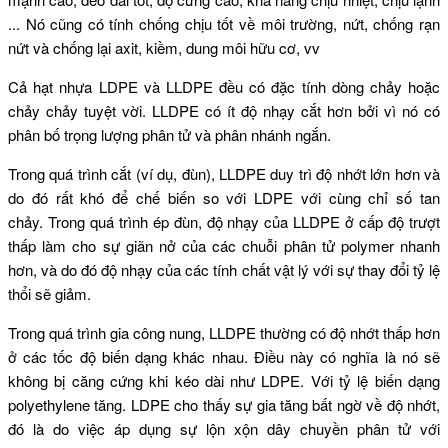
... Nó cũng có tính chống chịu tốt về môi trường, nứt, chống rạn
nứt và chống lại axit, kiềm, dung môi hữu cơ, vv
Cả hạt nhựa LDPE và LLDPE đều có đặc tính dòng chảy hoặc
chảy chảy tuyệt vời.
LLDPE có ít độ nhạy cắt hơn bởi vì nó có
phân bố trọng lượng phân tử và phân nhánh ngắn.
Trong quá trình cắt (ví dụ, đùn), LLDPE duy trì độ nhớt lớn hơn và
do đó rất khó để chế biến so với LDPE với cùng chỉ số tan
chảy.
Trong quá trình ép đùn, độ nhạy của LLDPE ở cấp độ trượt
thấp làm cho sự giãn nở của các chuỗi phân tử polymer nhanh
hơn, và do đó độ nhạy của các tính chất vật lý với sự thay đổi tỷ lệ
thổi sẽ giảm.
Trong quá trình gia công nung, LLDPE thường có độ nhớt thấp hơn
ở các tốc độ biến dạng khác nhau.
Điều này có nghĩa là nó sẽ
không bị căng cứng khi kéo dài như LDPE.
Với tỷ lệ biến dạng
polyethylene tăng.
LDPE cho thấy sự gia tăng bất ngờ về độ nhớt,
đó là do việc áp dụng sự lộn xộn dây chuyền phân tử với