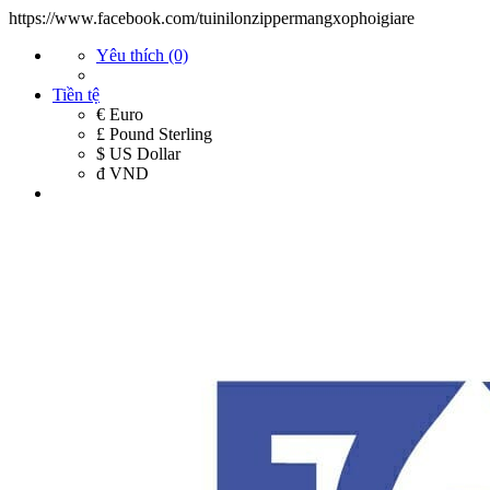
https://www.facebook.com/tuinilonzippermangxophoigiare
Yêu thích (0)
Tiền tệ
€ Euro
£ Pound Sterling
$ US Dollar
đ VND