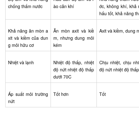
chống thấm nước
ào cản khí
ớc, không khí, khả
hấu tốt, khả năng t
Khả năng ăn mòn a
Ăn mòn axit và kiề
Axit và kiềm, dung 
xit và kiềm của dun
m, nhưng dung môi
g môi hữu cơ
kém
Nhiệt và lạnh
Nhiệt độ thấp, nhiệt
Chịu nhiệt, chịu nhi
độ nứt nhiệt độ thấp
độ nứt nhiệt độ thấ
dưới 70C
Áp suất môi trường
Tốt hơn
Tốt
nứt