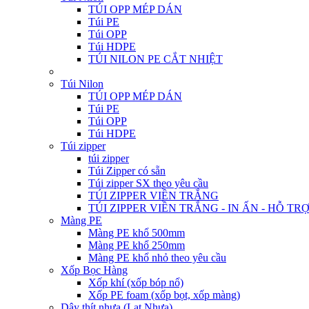
TÚI OPP MÉP DÁN
Túi PE
Túi OPP
Túi HDPE
TÚI NILON PE CẮT NHIỆT
Túi Nilon
TÚI OPP MÉP DÁN
Túi PE
Túi OPP
Túi HDPE
Túi zipper
túi zipper
Túi Zipper có sẵn
Túi zipper SX theo yêu cầu
TÚI ZIPPER VIỀN TRẮNG
TÚI ZIPPER VIỀN TRẮNG - IN ẤN - HỖ TR
Màng PE
Màng PE khổ 500mm
Màng PE khổ 250mm
Màng PE khổ nhỏ theo yêu cầu
Xốp Bọc Hàng
Xốp khí (xốp bóp nổ)
Xốp PE foam (xốp bọt, xốp màng)
Dây thít nhựa (Lạt Nhựa)