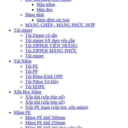
Màu trắng
Màu đen
Băng dính
băng dính các loại
MÀNG GHÉP - MÀNG PHỨC HỢP
Túi zipper
Túi Zipper có sẵn
Túi zipper SX theo yêu cầu
Túi ZIPPER VIỀN TRẮNG
Túi ZIPPER MÀNG PHỨC
Túi zipper
Túi Nilon
Túi PE
Túi PP
Túi Bóng Kính OPP
Túi Nilon Tự Hủy
Túi HDPE
Xốp Bọc Hàng
Xốp khí (xốp bóp nổ)
Xốp khí (xốp bóp nổ)
Xốp PE foam (xốp bọt, xốp màng)
Màng PE
Màng PE khổ 500mm
Màng PE khổ 250mm
Màng PE khổ nhỏ theo yêu cầu