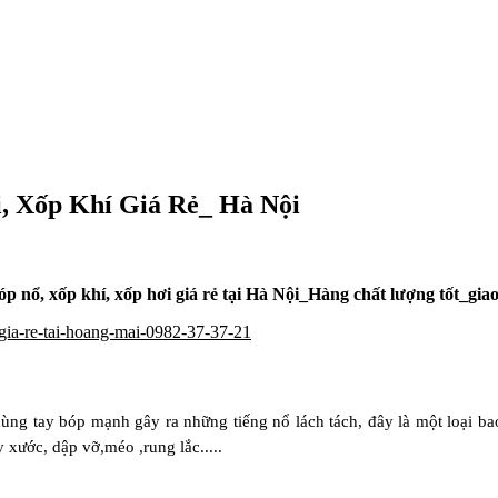
, Xốp Khí Giá Rẻ_ Hà Nội
nổ, xốp khí, xốp hơi giá rẻ tại Hà Nội_Hàng chất lượng tốt_giao 
gia-re-tai-hoang-mai-0982-37-37-21
 dùng tay bóp mạnh gây ra những tiếng nổ lách tách, đây là một loại b
xước, dập vỡ,méo ,rung lắc.....