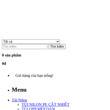
Tìm kiếm
0 sản phẩm
0đ
Giỏ hàng của bạn trống!
Menu
Túi Nilon
TÚI NILON PE CẮT NHIỆT
TÚI OPP MÉP DÁN