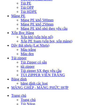
Túi PE
Túi OPP
Túi HDPE
Màng PE
Màng PE khổ 500mm
Màng PE khổ 250mm
Màng PE khổ nhỏ theo yêu cầu
Xốp Bọc Hàng
Xốp khí (xốp bóp nổ)
Xốp PE foam (xốp bọt, xốp màng)
Dây thít nhựa (Lạt Nhựa)
Màu trắng
Màu đen
Túi zipper
Túi Zipper có sẵn
túi zipper
Túi zipper SX theo yêu cầu
TÚI ZIPPER VIỀN TRẮNG
Băng dính
băng dính các loại
MÀNG GHÉP - MÀNG PHỨC HỢP
Trang chủ
Trang chủ
Túi Nilon