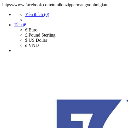
https://www.facebook.com/tuinilonzippermangxophoigiare
Yêu thích (0)
Tiền tệ
€ Euro
£ Pound Sterling
$ US Dollar
đ VND