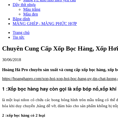
Dây thít nhựa
Màu trắng
Màu đen
Băng dính
MÀNG GHÉP - MÀNG PHỨC HỢP
Trang chủ
Tin tức
Chuyên Cung Cấp Xốp Bọc Hàng, Xốp Hơi
30/06/2018
Hoàng Hà Pro chuyên sản xuất và cung cấp xốp bọc hàng, xốp bóp 
https://hoanghapro.com/xop-hoi-xop-hoi-boc-hang-uy-tin-chat-luong-
1 :Xốp bọc hàng hay còn gọi là xốp bóp nổ,xốp khí
là một loại nilon có chứa các bong bóng hình tròn mầu trắng có thể
hóa khi duy chuyển ,hàng dễ vỡ, đảm bảo cho sản phẩm không bị trầy 
2 :xốp bọc hàng có 2 loại