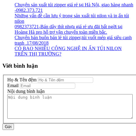
Chuyên sản xuất túi zipper giá rẻ tại Hà Nội, giao hàng nhanh
-0982.373.721
Những vấn đề cần lưu ý trong sản xuất túi nilon và in ấn túi
nilon
0982373721-Bán dây thít nhựa giá rẻ ưu đãi bất ngời tại
Hoàng Hà pro hỗ trợ vận chuyển toàn miền bắc.
Chuyên bán buôn bán lẻ túi zipper,túi vuốt mép giá siêu canh
tranh .17/08/2018
CÓ BAO NHIÊU CÔNG NGHỆ IN ẤN TÚI NILON
TRÊN THỊ TRƯỜNG?
Viết bình luận
Họ & Tên đệm
Email
Nội dung bình luận
Gửi