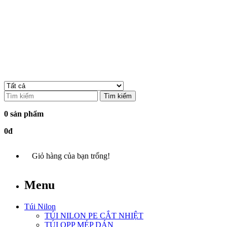
Tìm kiếm
0 sản phẩm
0đ
Giỏ hàng của bạn trống!
Menu
Túi Nilon
TÚI NILON PE CẮT NHIỆT
TÚI OPP MÉP DÁN