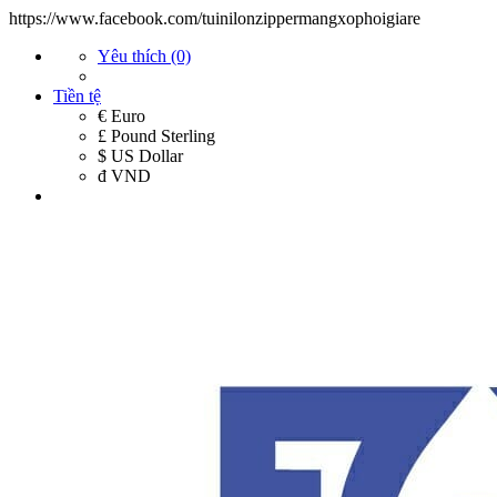
https://www.facebook.com/tuinilonzippermangxophoigiare
Yêu thích (0)
Tiền tệ
€ Euro
£ Pound Sterling
$ US Dollar
đ VND