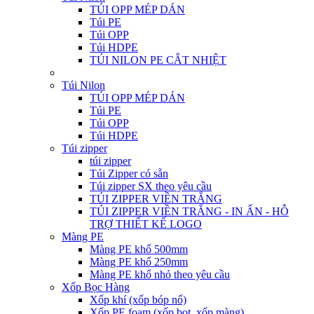
TÚI OPP MÉP DÁN
Túi PE
Túi OPP
Túi HDPE
TÚI NILON PE CẮT NHIỆT
Túi Nilon
TÚI OPP MÉP DÁN
Túi PE
Túi OPP
Túi HDPE
Túi zipper
túi zipper
Túi Zipper có sẵn
Túi zipper SX theo yêu cầu
TÚI ZIPPER VIỀN TRẮNG
TÚI ZIPPER VIỀN TRẮNG - IN ẤN - HỖ
TRỢ THIẾT KẾ LOGO
Màng PE
Màng PE khổ 500mm
Màng PE khổ 250mm
Màng PE khổ nhỏ theo yêu cầu
Xốp Bọc Hàng
Xốp khí (xốp bóp nổ)
Xốp PE foam (xốp bọt, xốp màng)