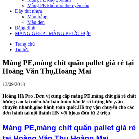
Màng PE khổ nhỏ theo yêu cầu
Dây thít nhựa
Màu trắng
Màu đen
Băng dính
MÀNG GHÉP - MÀNG PHỨC HỢP
Trang chủ
Tin tức
Màng PE,màng chít quấn pallet giá rẻ tại
Hoàng Văn Thụ,Hoàng Mai
13/09/2018
Hoàng Hà Pro .Đơn vị cung cấp màng PE,màng chít giá rẻ chất
lượng cao tại miền bắc bán buôn bán lẻ số lượng lớn ,vận
chuyển nhanh,giao hành toàn quốc.Hỗ trợ vận chuyển cho các
đơn hành tai nội thành HN với hjoas đơn từ 2 triệu
Màng PE,màng chít quấn pallet giá rẻ
tại Hoàng Văn Thụ,Hoàng Mai