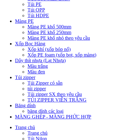
Túi PE
Túi OPP
Túi HDPE
Màng PE
Màng PE khổ 500mm
Màng PE khổ 250mm
Màng PE khổ nhỏ theo yêu cầu
Xốp Bọc Hàng
Xốp khí (xốp bóp nổ)
Xốp PE foam (xốp bọt, xốp màng)
Dây thít nhựa (Lạt Nhựa)
Màu trắng
Màu đen
Túi zipper
Túi Zipper có sẵn
túi zipper
Túi zipper SX theo yêu cầu
TÚI ZIPPER VIỀN TRẮNG
Băng dính
băng dính các loại
MÀNG GHÉP - MÀNG PHỨC HỢP
Trang chủ
Trang chủ
Túi Nilon