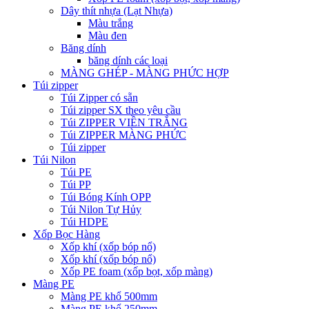
Dây thít nhựa (Lạt Nhựa)
Màu trắng
Màu đen
Băng dính
băng dính các loại
MÀNG GHÉP - MÀNG PHỨC HỢP
Túi zipper
Túi Zipper có sẵn
Túi zipper SX theo yêu cầu
Túi ZIPPER VIỀN TRẮNG
Túi ZIPPER MÀNG PHỨC
Túi zipper
Túi Nilon
Túi PE
Túi PP
Túi Bóng Kính OPP
Túi Nilon Tự Hủy
Túi HDPE
Xốp Bọc Hàng
Xốp khí (xốp bóp nổ)
Xốp khí (xốp bóp nổ)
Xốp PE foam (xốp bọt, xốp màng)
Màng PE
Màng PE khổ 500mm
Màng PE khổ 250mm