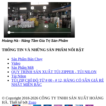
Hoàng Hà - Nâng Tầm Gía Trị Sản Phẩm
THÔNG TIN VÀ NHỮNG SẢN PHẤM NỔI BẬT
Sản Phẩm Bán Chạy
Video
Sản Phẩm Mới
QUY TRÌNH SẢN XUẤT TÚI ZIPPER - TÚI NILON
Túi Nilon
TÚI ZIP CHỈ ĐỎ TỪ # 00 - # 12, HÀNG CÓ SẴN GIÁ RẺ
NHẤT MIỀN BẮC
© Copyright 2018-2026 CÔNG TY TNHH SẢN XUẤT HOÀNG
HÀ.
Thiết kế bởi
Zozo