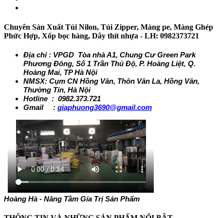
Chuyên Sản Xuất Túi Nilon, Túi Zipper, Màng pe, Màng Ghép
Phức Hợp, Xốp bọc hàng, Dây thít nhựa - LH: 0982373721
Địa chỉ : VPGD Tòa nhà A1, Chung Cư Green Park
Phương Đông, Số 1 Trần Thủ Độ, P. Hoàng Liệt, Q.
Hoàng Mai, TP Hà Nội
NMSX: Cụm CN Hồng Vân, Thôn Vân La, Hồng Vân,
Thường Tín, Hà Nội
Hotline : 0982.373.721
Gmail :
giaphuong3690@gmail.com
Hoàng Hà - Nâng Tầm Gía Trị Sản Phẩm
THÔNG TIN VÀ NHỮNG SẢN PHẤM NỔI BẬT