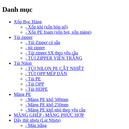
Danh mục
Xốp Bọc Hàng
- Xốp khí (xốp bóp nổ)
- Xốp PE foam (xốp bọt, xốp màng)
Túi zipper
- Túi Zipper có sẵn
- túi zipper
- Túi zipper SX theo yêu cầu
- TÚI ZIPPER VIỀN TRẮNG
Túi Nilon
- TÚI NILON PE CẮT NHIỆT
- TÚI OPP MÉP DÁN
- Túi PE
- Túi OPP
- Túi HDPE
Màng PE
- Màng PE khổ 500mm
- Màng PE khổ 250mm
- Màng PE khổ nhỏ theo yêu cầu
MÀNG GHÉP - MÀNG PHỨC HỢP
Dây thít nhựa (Lạt Nhựa)
- Màu trắng