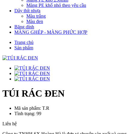
Màng PE khổ nhỏ theo yêu cầu
Dây thít nhựa
Màu trắng
Màu đen
Băng dính
MÀNG GHÉP - MÀNG PHỨC HỢP
Trang chủ
Sản phẩm
TÚI RÁC ĐEN
Mã sản phẩm: T.R
Tình trạng: 99
Liên hệ
Công ty TNHH SX Hoàng Hà là đơn vị chuyên sản xuất và cung