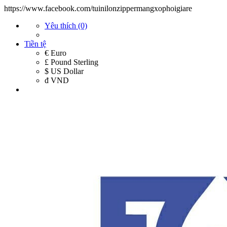
https://www.facebook.com/tuinilonzippermangxophoigiare
Yêu thích (0)
Tiền tệ
€ Euro
£ Pound Sterling
$ US Dollar
đ VND