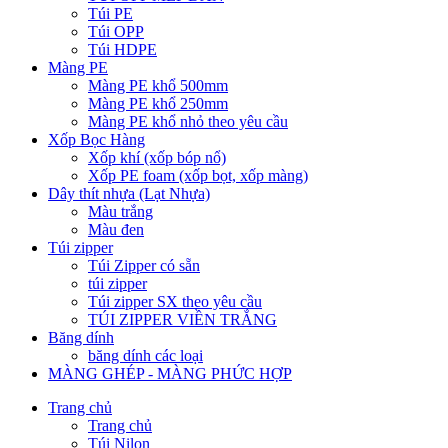
Túi PE
Túi OPP
Túi HDPE
Màng PE
Màng PE khổ 500mm
Màng PE khổ 250mm
Màng PE khổ nhỏ theo yêu cầu
Xốp Bọc Hàng
Xốp khí (xốp bóp nổ)
Xốp PE foam (xốp bọt, xốp màng)
Dây thít nhựa (Lạt Nhựa)
Màu trắng
Màu đen
Túi zipper
Túi Zipper có sẵn
túi zipper
Túi zipper SX theo yêu cầu
TÚI ZIPPER VIỀN TRẮNG
Băng dính
băng dính các loại
MÀNG GHÉP - MÀNG PHỨC HỢP
Trang chủ
Trang chủ
Túi Nilon