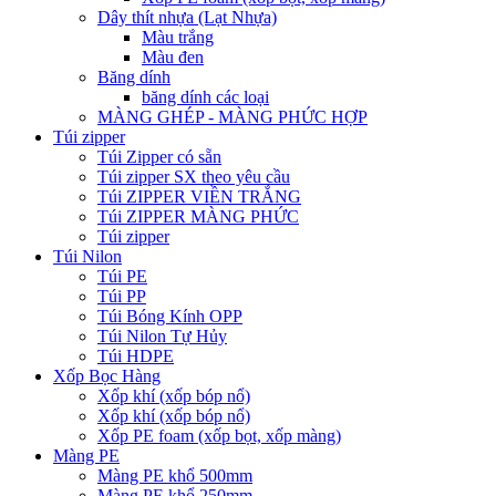
Dây thít nhựa (Lạt Nhựa)
Màu trắng
Màu đen
Băng dính
băng dính các loại
MÀNG GHÉP - MÀNG PHỨC HỢP
Túi zipper
Túi Zipper có sẵn
Túi zipper SX theo yêu cầu
Túi ZIPPER VIỀN TRẮNG
Túi ZIPPER MÀNG PHỨC
Túi zipper
Túi Nilon
Túi PE
Túi PP
Túi Bóng Kính OPP
Túi Nilon Tự Hủy
Túi HDPE
Xốp Bọc Hàng
Xốp khí (xốp bóp nổ)
Xốp khí (xốp bóp nổ)
Xốp PE foam (xốp bọt, xốp màng)
Màng PE
Màng PE khổ 500mm
Màng PE khổ 250mm