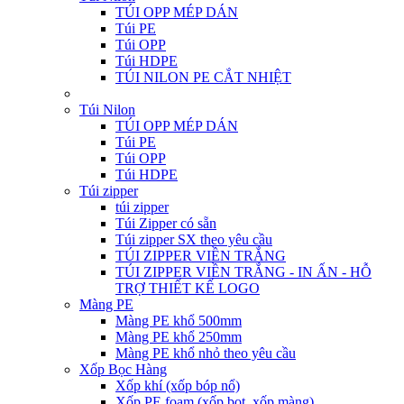
TÚI OPP MÉP DÁN
Túi PE
Túi OPP
Túi HDPE
TÚI NILON PE CẮT NHIỆT
Túi Nilon
TÚI OPP MÉP DÁN
Túi PE
Túi OPP
Túi HDPE
Túi zipper
túi zipper
Túi Zipper có sẵn
Túi zipper SX theo yêu cầu
TÚI ZIPPER VIỀN TRẮNG
TÚI ZIPPER VIỀN TRẮNG - IN ẤN - HỖ
TRỢ THIẾT KẾ LOGO
Màng PE
Màng PE khổ 500mm
Màng PE khổ 250mm
Màng PE khổ nhỏ theo yêu cầu
Xốp Bọc Hàng
Xốp khí (xốp bóp nổ)
Xốp PE foam (xốp bọt, xốp màng)