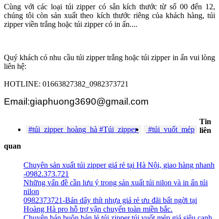
Cùng với các loại túi zipper có sẵn kích thước từ số 00 đến 12,
chúng tôi còn sản xuất theo kích thước riêng của khách hàng, túi
zipper viền trắng hoặc túi zipper có in ấn....
Quý khách có nhu cầu túi zipper trắng hoặc túi zipper in ấn vui lòng
liên hệ:
HOTLINE: 01663827382_0982373721
Email:giaphuong3690@gmail.com
Tin
#túi_zipper_hoàng_hà #Túi_zipper
#túi_vuốt_mép
liên
quan
Chuyên sản xuất túi zipper giá rẻ tại Hà Nội, giao hàng nhanh
-0982.373.721
Những vấn đề cần lưu ý trong sản xuất túi nilon và in ấn túi
nilon
0982373721-Bán dây thít nhựa giá rẻ ưu đãi bất ngời tại
Hoàng Hà pro hỗ trợ vận chuyển toàn miền bắc.
Chuyên bán buôn bán lẻ túi zipper,túi vuốt mép giá siêu canh