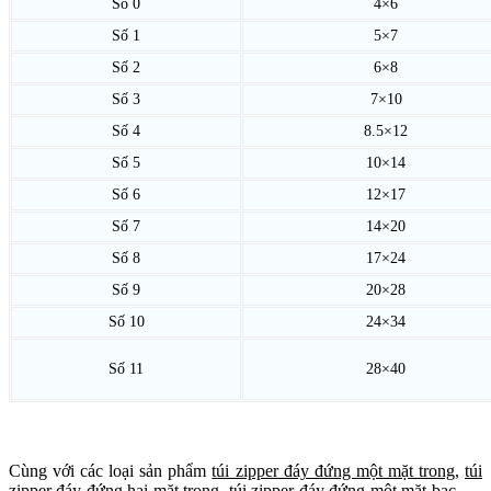
Số 0
4×6
Số 1
5×7
Số 2
6×8
Số 3
7×10
Số 4
8.5×12
Số 5
10×14
Số 6
12×17
Số 7
14×20
Số 8
17×24
Số 9
20×28
Số 10
24×34
Số 11
28×40
Cùng với các loại sản phẩm
túi zipper đáy đứng một mặt trong
,
túi
zipper đáy đứng hai mặt trong
,
túi zipper đáy đứng một mặt bạc
, ....