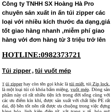
Công ty TNHH SX Hoàng Hà Pro
chuyên sản xuất in ấn túi zipper các
loại với nhiều kích thước đa dạng,giá
tốt giao hàng nhanh ,miễm phí giao
hàng với đơn hàng từ 3 triệu trở lên
HOTLINE:0982373721
Túi zipper
,
túi vuốt mép
úi zipper
hay còn tên gọi khác là
túi miết
, túi
Zip lock
,
T
là một loại túi có khóa bấm miệng,
vuốt mép
. Dòng sản
phẩm này có rất nhiều tiện ích trong đời sống cùng với
các ưu điểm kín khí, được sản xuất với chất liệu PE rất
dai, độ bền tốt nên rất được ưa chuộng trong việc đựng
hàng hóa, linh kiện điện tử, vật trang y tế, hóa mỹ