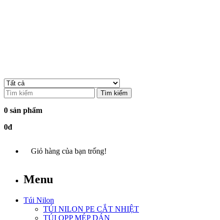
Tìm kiếm
0 sản phẩm
0đ
Giỏ hàng của bạn trống!
Menu
Túi Nilon
TÚI NILON PE CẮT NHIỆT
TÚI OPP MÉP DÁN