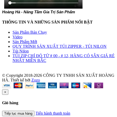
Hoàng Hà - Nâng Tầm Gía Trị Sản Phẩm
THÔNG TIN VÀ NHỮNG SẢN PHẤM NỔI BẬT
Sản Phẩm Bán Chạy
Video
Sản Phẩm Mới
QUY TRÌNH SẢN XUẤT TÚI ZIPPER - TÚI NILON
Túi Nilon
TÚI ZIP CHỈ ĐỎ TỪ # 00 - # 12, HÀNG CÓ SẴN GIÁ RẺ
NHẤT MIỀN BẮC
© Copyright 2018-2026 CÔNG TY TNHH SẢN XUẤT HOÀNG
HÀ.
Thiết kế bởi
Zozo
×
Giỏ hàng
Tiến hành thanh toán
Tiếp tục mua hàng