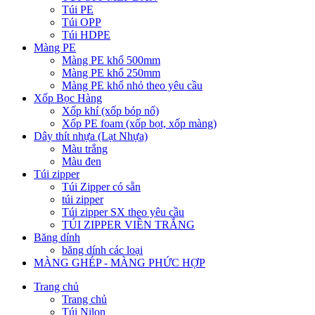
Túi PE
Túi OPP
Túi HDPE
Màng PE
Màng PE khổ 500mm
Màng PE khổ 250mm
Màng PE khổ nhỏ theo yêu cầu
Xốp Bọc Hàng
Xốp khí (xốp bóp nổ)
Xốp PE foam (xốp bọt, xốp màng)
Dây thít nhựa (Lạt Nhựa)
Màu trắng
Màu đen
Túi zipper
Túi Zipper có sẵn
túi zipper
Túi zipper SX theo yêu cầu
TÚI ZIPPER VIỀN TRẮNG
Băng dính
băng dính các loại
MÀNG GHÉP - MÀNG PHỨC HỢP
Trang chủ
Trang chủ
Túi Nilon