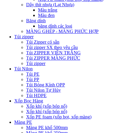
Dây thít nhựa (Lạt Nhựa)
Màu trắng
Màu đen
Băng dính
băng dính các loại
MÀNG GHÉP - MÀNG PHỨC HỢP
Túi zipper
Túi Zipper có sẵn
Túi zipper SX theo yêu cầu
Túi ZIPPER VIỀN TRẮNG
Túi ZIPPER MÀNG PHỨC
Túi zipper
Túi Nilon
Túi PE
Túi PP
Túi Bóng Kính OPP
Túi Nilon Tự Hủy
Túi HDPE
Xốp Bọc Hàng
Xốp khí (xốp bóp nổ)
Xốp khí (xốp bóp nổ)
Xốp PE foam (xốp bọt, xốp màng)
Màng PE
Màng PE khổ 500mm
Màng PE khổ 250mm