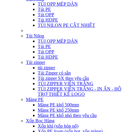
TÚI OPP MÉP DÁN
Túi PE
Túi OPP
Túi HDPE
TÚI NILON PE CẮT NHIỆT
Túi Nilon
TÚI OPP MÉP DÁN
Túi PE
Túi OPP
Túi HDPE
Túi zipper
túi zipper
Túi Zipper có sẵn
Túi zipper SX theo yêu cầu
TÚI ZIPPER VIỀN TRẮNG
TÚI ZIPPER VIỀN TRẮNG - IN ẤN - HỖ
TRỢ THIẾT KẾ LOGO
Màng PE
Màng PE khổ 500mm
Màng PE khổ 250mm
Màng PE khổ nhỏ theo yêu cầu
Xốp Bọc Hàng
Xốp khí (xốp bóp nổ)
Xốp PE foam (xốp bọt, xốp màng)