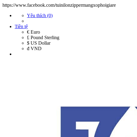
https://www.facebook.com/tuinilonzippermangxophoigiare
Yêu thích (0)
Tiền tệ
€ Euro
£ Pound Sterling
$ US Dollar
đ VND